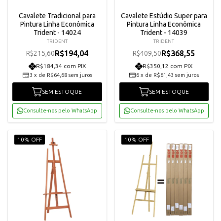
Cavalete Tradicional para
Cavalete Estúdio Super para
Pintura Linha Econômica
Pintura Linha Econômica
Trident - 14024
Trident - 14039
TRIDENT
TRIDENT
R$194,04
R$368,55
R$215,60
R$409,50
R$184,34 com PIX
R$350,12 com PIX
3
x
de
R$64,68
sem juros
6
x
de
R$61,43
sem juros
SEM ESTOQUE
SEM ESTOQUE
Consulte-nos pelo WhatsApp
Consulte-nos pelo WhatsApp
10% OFF
10% OFF