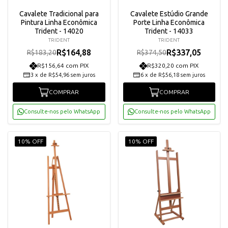
Cavalete Tradicional para
Cavalete Estúdio Grande
Pintura Linha Econômica
Porte Linha Econômica
Trident - 14020
Trident - 14033
TRIDENT
TRIDENT
R$164,88
R$337,05
R$183,20
R$374,50
R$156,64 com PIX
R$320,20 com PIX
3
x
de
R$54,96
sem juros
6
x
de
R$56,18
sem juros
COMPRAR
COMPRAR
Consulte-nos pelo WhatsApp
Consulte-nos pelo WhatsApp
10% OFF
10% OFF