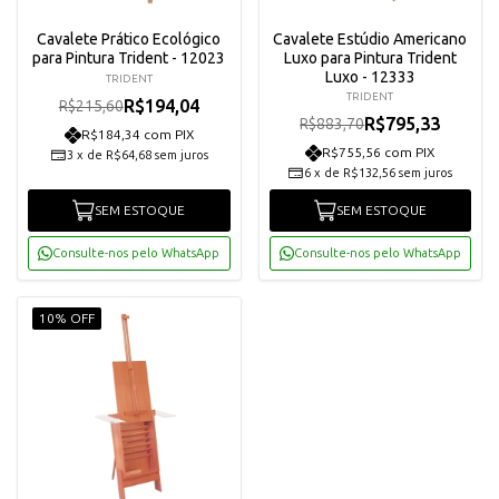
Cavalete Prático Ecológico
Cavalete Estúdio Americano
para Pintura Trident - 12023
Luxo para Pintura Trident
Luxo - 12333
TRIDENT
TRIDENT
R$194,04
R$215,60
R$795,33
R$883,70
R$184,34 com PIX
R$755,56 com PIX
3
x
de
R$64,68
sem juros
6
x
de
R$132,56
sem juros
SEM ESTOQUE
SEM ESTOQUE
Consulte-nos pelo WhatsApp
Consulte-nos pelo WhatsApp
10% OFF