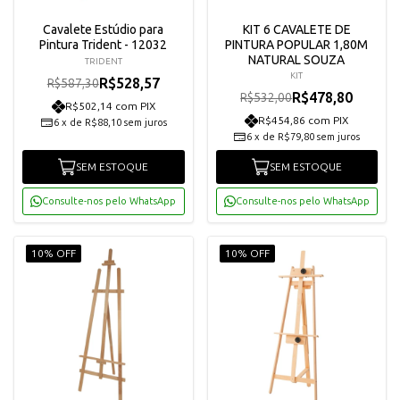
Cavalete Estúdio para
KIT 6 CAVALETE DE
Pintura Trident - 12032
PINTURA POPULAR 1,80M
NATURAL SOUZA
TRIDENT
KIT
R$528,57
R$587,30
R$478,80
R$532,00
R$502,14 com PIX
R$454,86 com PIX
6
x
de
R$88,10
sem juros
6
x
de
R$79,80
sem juros
SEM ESTOQUE
SEM ESTOQUE
Consulte-nos pelo WhatsApp
Consulte-nos pelo WhatsApp
10% OFF
10% OFF