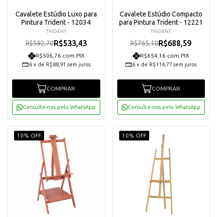
Cavalete Estúdio Luxo para
Cavalete Estúdio Compacto
Pintura Trident - 12034
para Pintura Trident - 12221
TRIDENT
TRIDENT
R$533,43
R$688,59
R$592,70
R$765,10
R$506,76 com PIX
R$654,16 com PIX
6
x
de
R$88,91
sem juros
6
x
de
R$114,77
sem juros
COMPRAR
COMPRAR
Consulte-nos pelo WhatsApp
Consulte-nos pelo WhatsApp
10% OFF
10% OFF