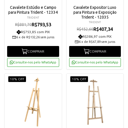
Cavalete Estúdio e Campo
Cavalete Expositor Luxo
para Pintura Trident - 12334
para Pintura e Exposição
Trident - 12035
TRIDENT
TRIDENT
R$793,53
R$881,70
R$407,34
R$452,60
R$753,85 com PIX
R$386,97 com PIX
6
x
de
R$132,26
sem juros
6
x
de
R$67,89
sem juros
COMPRAR
COMPRAR
Consulte-nos pelo WhatsApp
Consulte-nos pelo WhatsApp
10% OFF
10% OFF