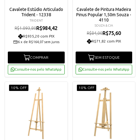
Cavalete Estúdio Articulado
Cavalete de Pintura Madeira
Trident - 12338
Pinus Popular 1,50m Souza -
4110
TRIDENT
SOUZA & CIA
R$984,42
R$1.093,80
R$75,60
R$84,00
R$935,20 com PIX
R$71,82 com PIX
6
x
de
R$164,07
sem juros
COMPRAR
SEM ESTOQUE
Consulte-nos pelo WhatsApp
Consulte-nos pelo WhatsApp
10% OFF
10% OFF