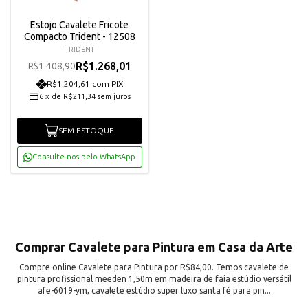
Estojo Cavalete Fricote
Compacto Trident - 12508
TRIDENT
R$1.268,01
R$1.408,90
R$1.204,61 com PIX
6
x
de
R$211,34
sem juros
SEM ESTOQUE
Consulte-nos pelo WhatsApp
Comprar Cavalete para Pintura em Casa da Arte
Compre online Cavalete para Pintura por R$84,00. Temos cavalete de
pintura profissional meeden 1,50m em madeira de faia estúdio versátil
afe-6019-ym, cavalete estúdio super luxo santa fé para pin...