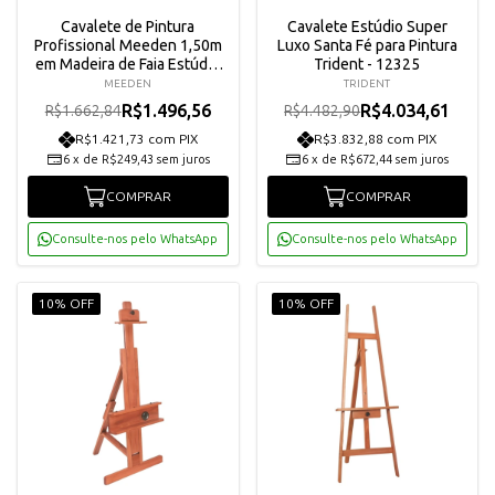
Cavalete de Pintura
Cavalete Estúdio Super
Profissional Meeden 1,50m
Luxo Santa Fé para Pintura
em Madeira de Faia Estúdio
Trident - 12325
Versátil AFE-6019-YM
MEEDEN
TRIDENT
R$1.496,56
R$4.034,61
R$1.662,84
R$4.482,90
R$1.421,73 com PIX
R$3.832,88 com PIX
6
x
de
R$249,43
sem juros
6
x
de
R$672,44
sem juros
COMPRAR
COMPRAR
Consulte-nos pelo WhatsApp
Consulte-nos pelo WhatsApp
10% OFF
10% OFF