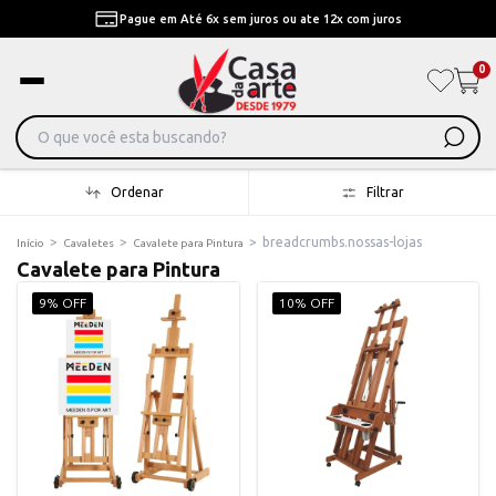
Pague em Até 6x sem juros ou ate 12x com juros
0
Ordenar
Filtrar
>
>
>
breadcrumbs.nossas-lojas
Início
Cavaletes
Cavalete para Pintura
Cavalete para Pintura
9% OFF
10% OFF