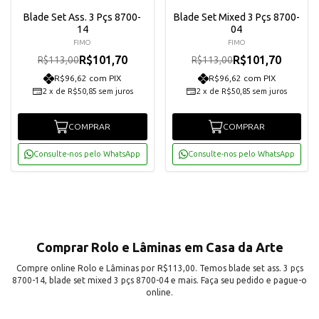
Blade Set Ass. 3 Pçs 8700-
Blade Set Mixed 3 Pçs 8700-
14
04
FIMO
FIMO
R$101,70
R$101,70
R$113,00
R$113,00
R$96,62 com PIX
R$96,62 com PIX
2
x
de
R$50,85
sem juros
2
x
de
R$50,85
sem juros
COMPRAR
COMPRAR
Consulte-nos pelo WhatsApp
Consulte-nos pelo WhatsApp
Comprar Rolo e Lâminas em Casa da Arte
Compre online Rolo e Lâminas por R$113,00. Temos blade set ass. 3 pçs
8700-14, blade set mixed 3 pçs 8700-04 e mais. Faça seu pedido e pague-o
online.