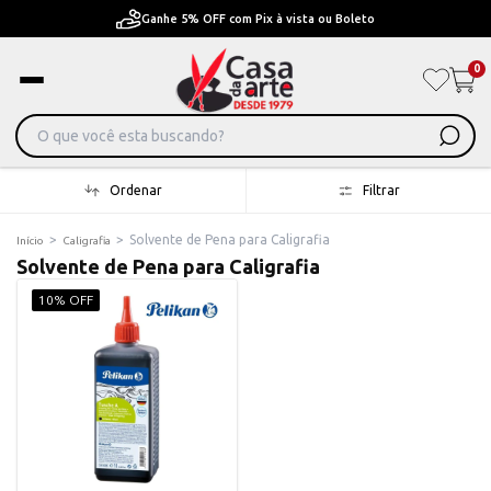
F com Pix à vista ou Boleto
Pague em Até 6x sem j
0
Ordenar
Filtrar
>
>
Solvente de Pena para Caligrafia
Início
Caligrafia
Solvente de Pena para Caligrafia
10% OFF