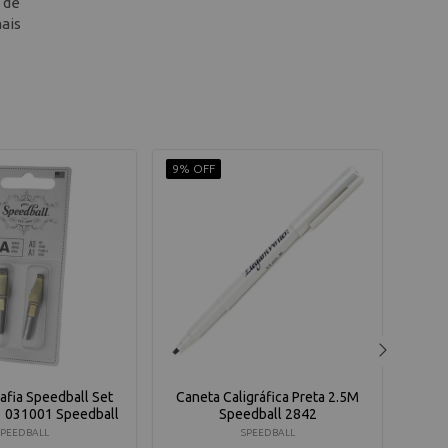
 de
mais
9% OFF
10% 
afia Speedball Set
Caneta Caligráfica Preta 2.5M
Pena
1 031001 Speedball
Speedball 2842
SPEEDBALL
SPEEDBALL