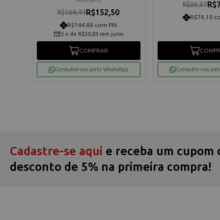
SPEEDBALL
R$7
R$86,67
R$152,50
R$169,44
R$74,10 c
R$144,88 com PIX
os
3
x
de
R$50,83
sem juros
COMPRAR
COMP
App
Consulte-nos pelo WhatsApp
Consulte-nos pe
Cadastre-se aqui
e receba um cupom 
desconto de 5% na primeira compra!