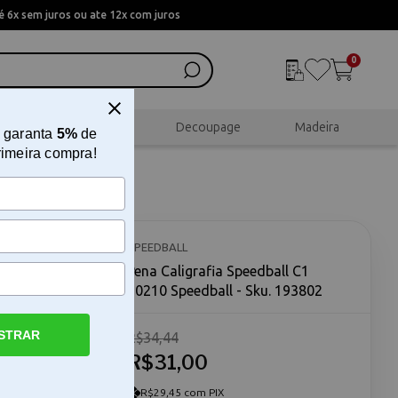
 6x sem juros ou ate 12x com juros
0
al
Scrapbook
Decoupage
Madeira
 garanta
5%
de
rimeira compra!
10
SPEEDBALL
Pena Caligrafia Speedball C1
30210 Speedball - Sku. 193802
STRAR
R$34,44
R$31,00
 bico de
volvido
 em
R$29,45 com PIX