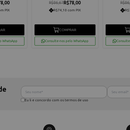
8,00
R$78,00
R$86,67
R$86
om PIX
R$74,10 com PIX
R$
RAR
COMPRAR
lo WhatsApp
Consulte-nos pelo WhatsApp
Consulte
de
Eu li e concordo com os termos de uso