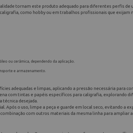
qualidade tornam este produto adequado para diferentes perfis de u
m caligrafia, como hobby ou em trabalhos profissionais que exijam 
nóleo ou cerâmica, dependendo da aplicação.
ansporte e armazenamento.
fícies adequadas e limpas, aplicando a pressão necessária para con
na com tintas e papéis específicos para caligrafia, explorando di
a técnica desejada.
l. Após o uso, limpe a peça e guarde em local seco, evitando a e
a combinação com outros materiais da mesma linha para ampliar a