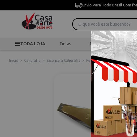
Envio Para Todo Brasil Com fr
TODA LOJA
Tintas
Pincéis
Desen
Início
>
Caligrafia
>
Bico para Caligrafia
>
Pena Caligrafia Speedball C1