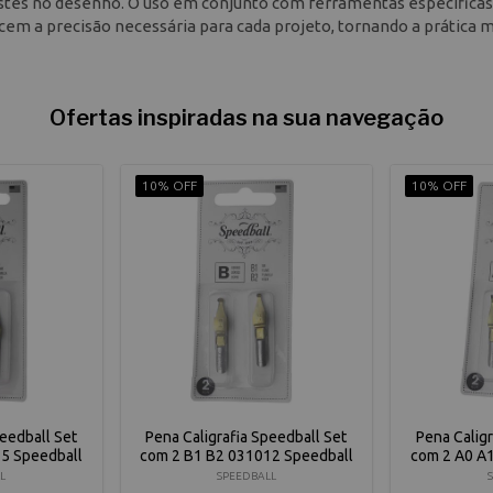
astes no desenho. O uso em conjunto com ferramentas específicas
ncem a precisão necessária para cada projeto, tornando a prática 
Ofertas inspiradas na sua navegação
10% OFF
10% OFF
peedball Set
Pena Caligrafia Speedball Set
Pena Caligr
5 Speedball
com 2 B1 B2 031012 Speedball
com 2 A0 A
L
SPEEDBALL