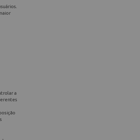
suários.
maior
trolar a
ferentes
xposição
s