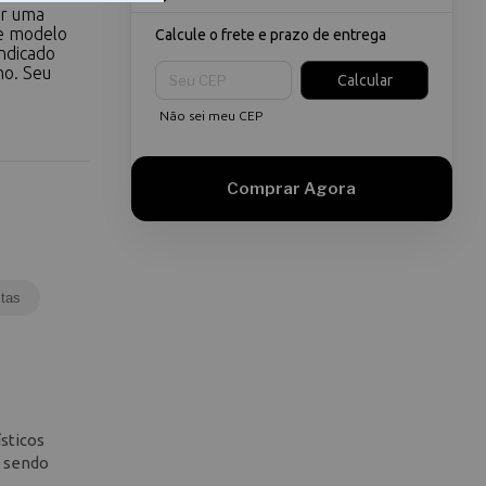
or uma
te modelo
Calcule o frete e prazo de entrega
ndicado
Entregas para o CEP:
ho. Seu
Calcular
Não sei meu CEP
tas
sticos
, sendo