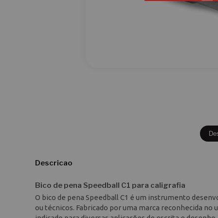
De
Descricao
Bico de pena Speedball C1 para caligrafia
O bico de pena Speedball C1 é um instrumento desenvol
ou técnicos. Fabricado por uma marca reconhecida no 
indicado para diversas aplicações de escrita e desenho.