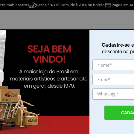
etes mais baratos
Ganhe 5% OFF com Pix à vista ou Boleto
Pague em Até
ho
Cavaletes
Pintura Artística
Pintura Artesan
Cadastre-se
e
desconto na p
 30210 Speedball
Pena Caligrafia Speedball C1 302
Speedball
Sku. 193802
Detalhes do Produto
CADA
Bico de pena Speedball C1 para caligrafia O
pena Speedball C1 é um instrumento desen
para quem busca funcionalidade e precisão