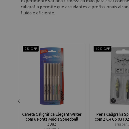
Experimente variar a firmeza da mão para criar contr
caligrafia permite que estudantes e profissionais alca
fluida e eficiente.
9% OFF
10% OFF
 Writer
Caneta Caligráfica Elegant Writer
Pena Caligrafia S
dball
com 6 Ponta Média Speedball
com 2 C4 C5 03102
2882
SPEEDBAL