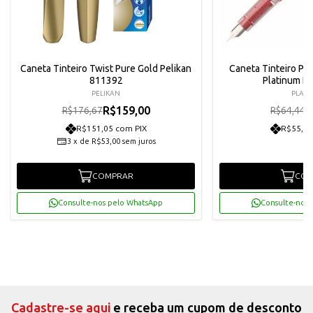
Caneta Tinteiro Twist Pure Gold Pelikan
Caneta Tinteiro Pr
811392
Platinum P
PELIKAN
PLATI
R$159,00
R
R$176,67
R$64,44
R$151,05 com PIX
R$55,10
3
x
de
R$53,00
sem juros
COMPRAR
COM
Consulte-nos pelo WhatsApp
Consulte-nos 
Cadastre-se aqui
e receba um cupom de desconto