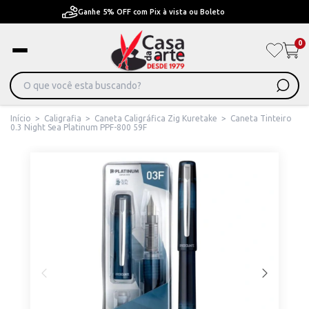
Pague em Até 6x sem juros ou ate 12x com juros
0
Início
>
Caligrafia
>
Caneta Caligráfica Zig Kuretake
>
Caneta Tinteiro
0.3 Night Sea Platinum PPF-800 59F