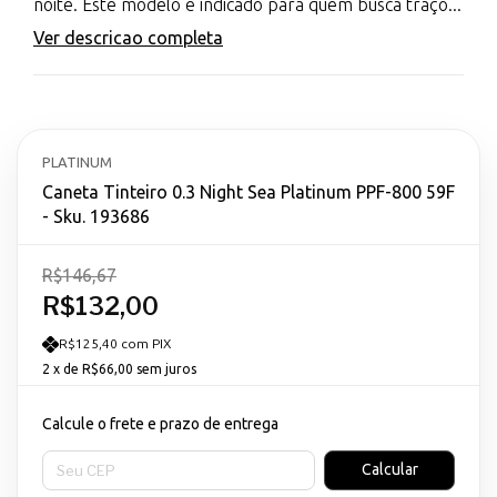
noite. Este modelo é indicado para quem busca traço...
Ver descricao completa
PLATINUM
Caneta Tinteiro 0.3 Night Sea Platinum PPF-800 59F
- Sku. 193686
R$146,67
R$132,00
R$125,40 com PIX
2
x de
R$66,00
sem juros
Calcule o frete e prazo de entrega
Entregas para o CEP:
Calcular