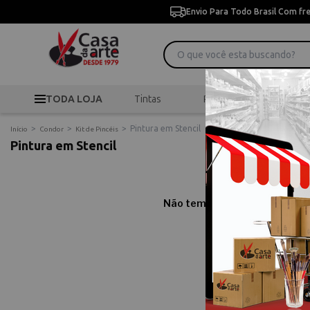
Envio Para Todo Brasil Com fr
TODA LOJA
Tintas
Pincéis
Desen
>
>
>
Pintura em Stencil
Início
Condor
Kit de Pincéis
Pintura em Stencil
Não temos resultados para sua
Comprar Pintur
Compre online Pintura em 