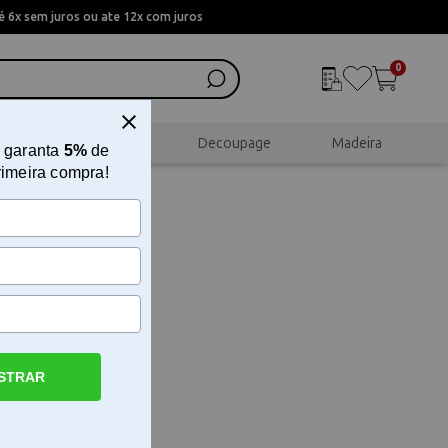
 6x sem juros ou ate 12x com juros
0
al
Scrapbook
Decoupage
Madeira
 garanta
5%
de
rimeira compra!
STRAR