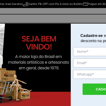
etes mais baratos
Ganhe 5% OFF com Pix à vista ou Boleto
Pague em Até
ho
Cavaletes
Pintura Artística
Pintura Artesan
Cadastre-se
e
desconto na p
 pesquisa. Por favor, tente com outros filtros.
CADA
a em Stencil em Casa da Arte
Stencil por . Faça seu pedido e pague-o online.