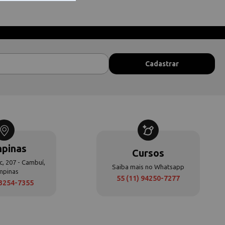
pinas
Cursos
c, 207 - Cambuí,
Saiba mais no Whatsapp
mpinas
55 (11) 94250-7277
 3254-7355