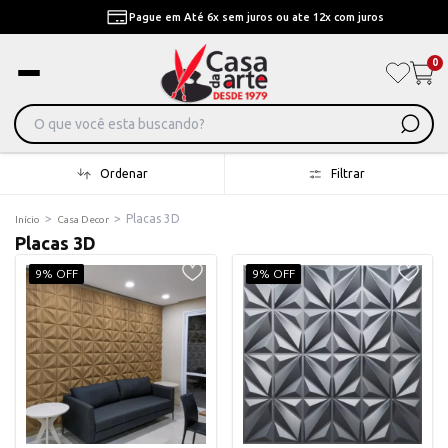
Pague em Até 6x sem juros ou ate 12x com juros
0
Ordenar
Filtrar
>
>
Placas 3D
Início
Casa Decor
Placas 3D
9% OFF
9% OFF