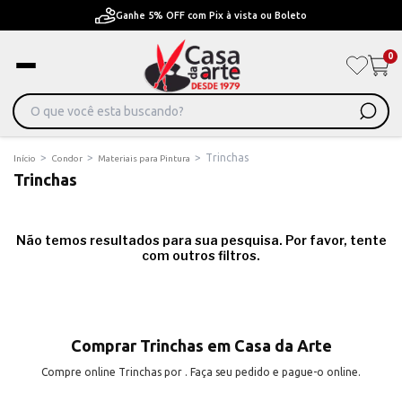
Ganhe 5% OFF com Pix à vista ou Boleto
0
>
>
>
Trinchas
Início
Condor
Materiais para Pintura
Trinchas
Não temos resultados para sua pesquisa. Por favor, tente
com outros filtros.
Comprar Trinchas em Casa da Arte
Compre online Trinchas por . Faça seu pedido e pague-o online.