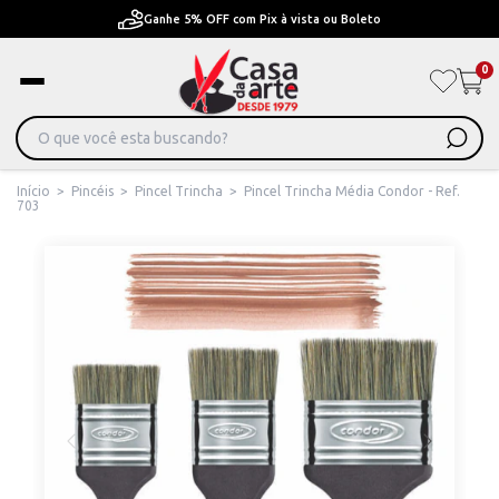
Pague em Até 6x sem juros ou ate 12x com juros
0
Início
>
Pincéis
>
Pincel Trincha
>
Pincel Trincha Média Condor - Ref.
703