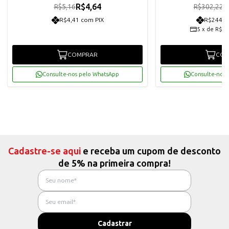
R$4,64
R
R$5,16
R$302,22
R$4,41 com PIX
R$244,0
5
x
de
R$51
COMPRAR
COM
Consulte-nos pelo WhatsApp
Consulte-nos 
Cadastre-se aqui
e receba um cupom de desconto
de 5% na primeira compra!