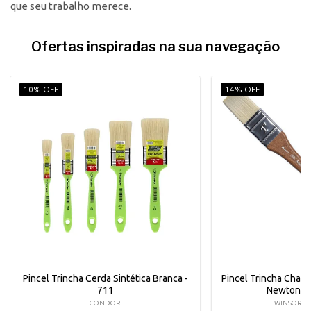
que seu trabalho merece.
Ofertas inspiradas na sua navegação
10% OFF
14% OFF
Pincel Trincha Cerda Sintética Branca -
Pincel Trincha Chato 
711
Newton -
CONDOR
WINSOR &