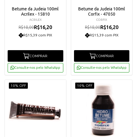
Betume da Judeia 100ml
Betume da Judeia 100ml
Acrilex - 15810
Corfix - 47050
ACRILEX
CORFIX
R$16,20
R$16,20
R$18,00
R$18,00
R$15,39 com PIX
R$15,39 com PIX
COMPRAR
COMPRAR
Consulte-nos pelo WhatsApp
Consulte-nos pelo WhatsApp
10% OFF
10% OFF