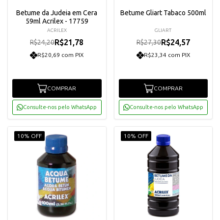
Betume da Judeia em Cera
Betume Gliart Tabaco 500ml
59ml Acrilex - 17759
ACRILEX
GLIART
R$21,78
R$24,57
R$24,20
R$27,30
R$20,69 com PIX
R$23,34 com PIX
COMPRAR
COMPRAR
Consulte-nos pelo WhatsApp
Consulte-nos pelo WhatsApp
10% OFF
10% OFF