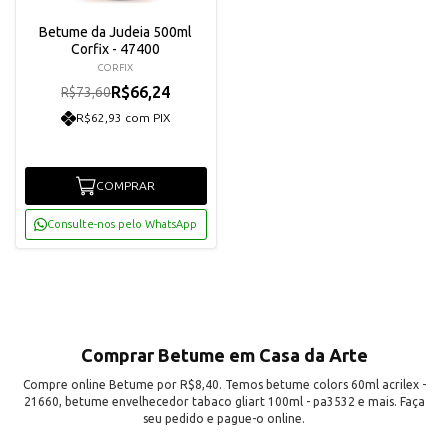
Betume da Judeia 500ml
Corfix - 47400
CORFIX
R$66,24
R$73,60
R$62,93 com PIX
COMPRAR
Consulte-nos pelo WhatsApp
Comprar Betume em Casa da Arte
Compre online Betume por R$8,40. Temos betume colors 60ml acrilex -
21660, betume envelhecedor tabaco gliart 100ml - pa3532 e mais. Faça
seu pedido e pague-o online.