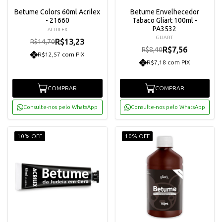
Betume Colors 60ml Acrilex
Betume Envelhecedor
- 21660
Tabaco Gliart 100ml -
PA3532
ACRILEX
GLIART
R$13,23
R$14,70
R$7,56
R$8,40
R$12,57 com PIX
R$7,18 com PIX
COMPRAR
COMPRAR
Consulte-nos pelo WhatsApp
Consulte-nos pelo WhatsApp
10% OFF
10% OFF