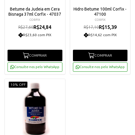
Betume da Judeia em Cera
Hidro Betume 100ml Corfix -
Bisnaga 37ml Corfix - 47037
47100
CORFIX
CORFIX
R$24,84
R$15,39
R$27,60
R$17,10
R$23,60 com PIX
R$14,62 com PIX
COMPRAR
COMPRAR
Consulte-nos pelo WhatsApp
Consulte-nos pelo WhatsApp
10% OFF