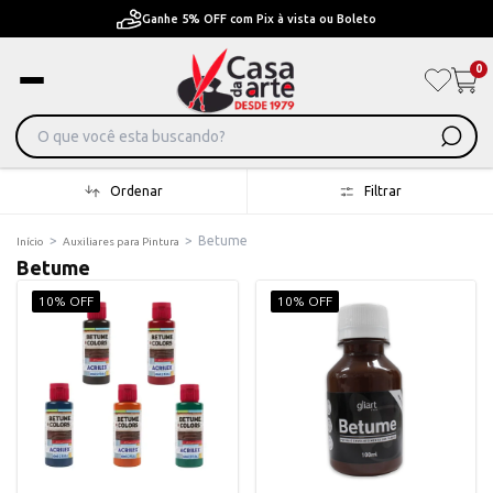
Pague em Até 6x sem juros ou ate 12x com juros
0
Ordenar
Filtrar
>
>
Betume
Início
Auxiliares para Pintura
Betume
10% OFF
10% OFF