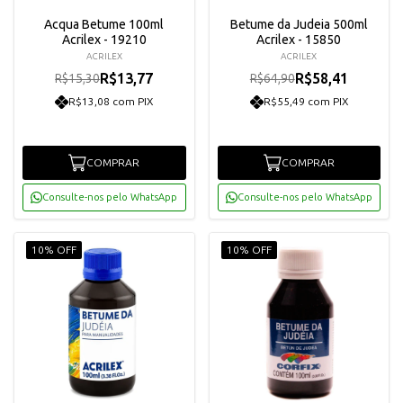
Acqua Betume 100ml
Betume da Judeia 500ml
Acrilex - 19210
Acrilex - 15850
ACRILEX
ACRILEX
R$13,77
R$58,41
R$15,30
R$64,90
R$13,08 com PIX
R$55,49 com PIX
COMPRAR
COMPRAR
Consulte-nos pelo WhatsApp
Consulte-nos pelo WhatsApp
10% OFF
10% OFF