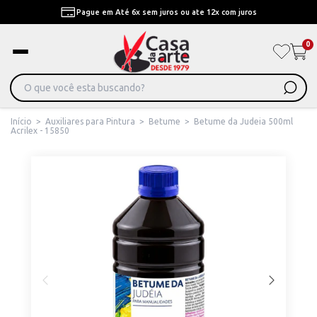
Pague em Até 6x sem juros ou ate 12x com juros
0
Início
>
Auxiliares para Pintura
>
Betume
>
Betume da Judeia 500ml
Acrilex - 15850