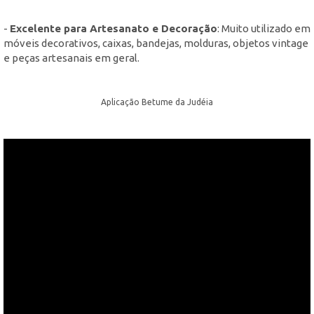
-
Excelente para Artesanato e Decoração
: Muito utilizado em
móveis decorativos, caixas, bandejas, molduras, objetos vintage
e peças artesanais em geral.
Aplicação Betume da Judéia