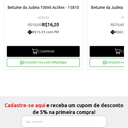
Betume da Judeia 100ml Acrilex - 15810
Betume da Judeia 50
ACRILEX
CORF
R$16,20
R
R$18,00
R$73,60
R$15,39 com PIX
R$62,93
COMPRAR
COM
Consulte-nos pelo WhatsApp
Consulte-nos 
Cadastre-se aqui
e receba um cupom de desconto
de 5% na primeira compra!