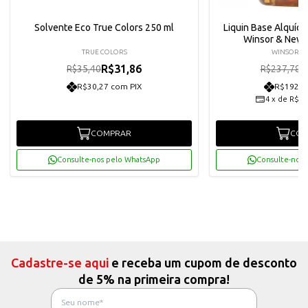
Solvente Eco True Colors 250 ml
Liquin Base Alquídi
Winsor & Newt
TRUE COLORS
WINSOR &
R$31,86
R
R$35,40
R$237,78
R$30,27 com PIX
R$192,0
4
x
de
R$50
COMPRAR
COM
Consulte-nos pelo WhatsApp
Consulte-nos 
Cadastre-se aqui
e receba um cupom de desconto
de 5% na primeira compra!