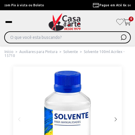
Pague em Até 6x sem juros ou ate 12x com juros
0
Início
>
Auxiliares para Pintura
>
Solvente
>
Solvente 100ml Acrilex -
15710