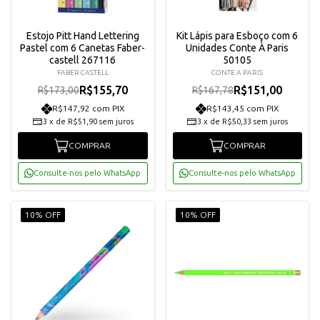
Estojo Pitt Hand Lettering
Kit Lápis para Esboço com 6
Pastel com 6 Canetas Faber-
Unidades Conte À Paris
castell 267116
50105
FABER CASTELL
CONTE A PARIS
R$155,70
R$151,00
R$173,00
R$167,78
R$147,92 com PIX
R$143,45 com PIX
3
x
de
R$51,90
sem juros
3
x
de
R$50,33
sem juros
COMPRAR
COMPRAR
Consulte-nos pelo WhatsApp
Consulte-nos pelo WhatsApp
10% OFF
10% OFF