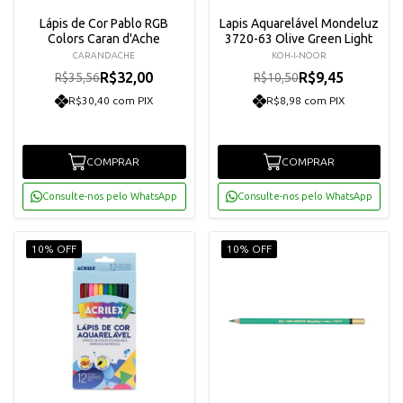
Lápis de Cor Pablo RGB
Lapis Aquarelável Mondeluz
Colors Caran d'Ache
3720-63 Olive Green Light
CARANDACHE
KOH-I-NOOR
R$32,00
R$9,45
R$35,56
R$10,50
R$30,40 com PIX
R$8,98 com PIX
COMPRAR
COMPRAR
Consulte-nos pelo WhatsApp
Consulte-nos pelo WhatsApp
10% OFF
10% OFF