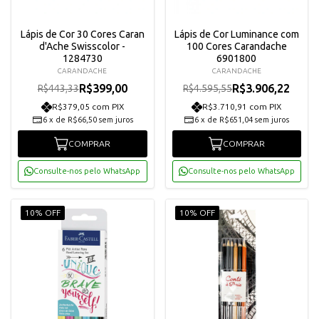
Lápis de Cor 30 Cores Caran
Lápis de Cor Luminance com
d'Ache Swisscolor -
100 Cores Carandache
1284730
6901800
CARANDACHE
CARANDACHE
R$399,00
R$3.906,22
R$443,33
R$4.595,55
R$379,05 com PIX
R$3.710,91 com PIX
6
x
de
R$66,50
sem juros
6
x
de
R$651,04
sem juros
COMPRAR
COMPRAR
Consulte-nos pelo WhatsApp
Consulte-nos pelo WhatsApp
10% OFF
10% OFF