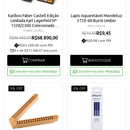
Karlbox Faber Castell Edição
Lapis Aquarelável Mondeluz
Limitada Karl Lagerfeld Nº
3720-68 Burnt Umber
1538/2500 Colecionador
KOH-I-NOOR
Luxo Raro
FABER CASTELL
R$9,45
R$10,50
R$68.800,00
R$86.000,00
R$8,98 com PIX
R$65.360,00 com PIX
6
x
de
R$11.466,67
sem juros
COMPRAR
SEM ESTOQUE
Consulte-nos pelo WhatsApp
Consulte-nos pelo WhatsApp
9% OFF
9% OFF