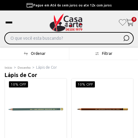
Pague em Até 6x sem juros ou ate 12x com juros
0
Ordenar
Filtrar
>
>
Lápis de Cor
Início
Desenho
Lápis de Cor
10% OFF
10% OFF