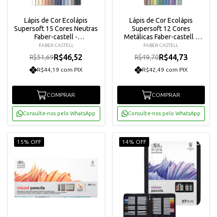
Lápis de Cor Ecolápis
Lápis de Cor Ecolápis
Supersoft 15 Cores Neutras
Supersoft 12 Cores
Faber-castell -
Metálicas Faber-castell -
120715softcn
120712softmet
FABER CASTELL
FABER CASTELL
R$46,52
R$44,73
R$51,69
R$49,70
R$44,19 com PIX
R$42,49 com PIX
COMPRAR
COMPRAR
Consulte-nos pelo WhatsApp
Consulte-nos pelo WhatsApp
15% OFF
14% OFF