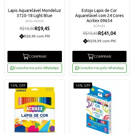
Lapis Aquarelável Mondeluz
Estojo Lapis de Cor
3720-18 Light Blue
Aquarelável com 24 Cores
Acrilex 09654
KOH-I-NOOR
ACRILEX
R$9,45
R$10,50
R$41,04
R$45,60
R$8,98 com PIX
R$38,99 com PIX
COMPRAR
COMPRAR
Consulte-nos pelo WhatsApp
Consulte-nos pelo WhatsApp
10% OFF
10% OFF