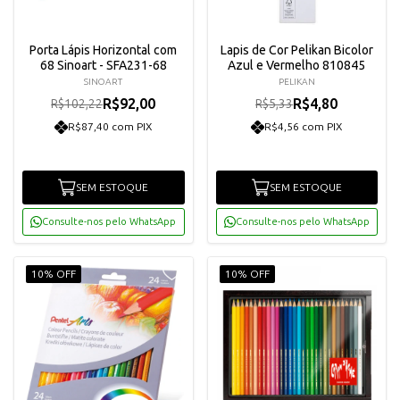
Porta Lápis Horizontal com
Lapis de Cor Pelikan Bicolor
68 Sinoart - SFA231-68
Azul e Vermelho 810845
SINOART
PELIKAN
R$92,00
R$4,80
R$102,22
R$5,33
R$87,40 com PIX
R$4,56 com PIX
SEM ESTOQUE
SEM ESTOQUE
Consulte-nos pelo WhatsApp
Consulte-nos pelo WhatsApp
10% OFF
10% OFF