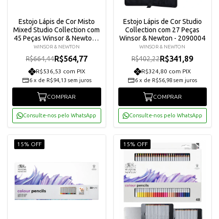
Estojo Lápis de Cor Misto
Estojo Lápis de Cor Studio
Mixed Studio Collection com
Collection com 27 Peças
45 Peças Winsor & Newton -
Winsor & Newton - 2090004
2090001
WINSOR & NEWTON
WINSOR & NEWTON
R$564,77
R$341,89
R$664,44
R$402,22
R$536,53 com PIX
R$324,80 com PIX
6
x
de
R$94,13
sem juros
6
x
de
R$56,98
sem juros
COMPRAR
COMPRAR
Consulte-nos pelo WhatsApp
Consulte-nos pelo WhatsApp
15% OFF
15% OFF