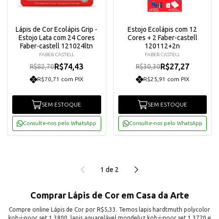
Lápis de Cor Ecolápis Grip -
Estojo Ecolápis com 12
Estojo Lata com 24 Cores
Cores + 2 Faber-castell
Faber-castell 121024ltn
120112+2n
FABER CASTELL
FABER CASTELL
R$74,43
R$27,27
R$82,70
R$30,30
R$70,71 com PIX
R$25,91 com PIX
SEM ESTOQUE
SEM ESTOQUE
Consulte-nos pelo WhatsApp
Consulte-nos pelo WhatsApp
1
de
2
Comprar Lápis de Cor em Casa da Arte
Compre online Lápis de Cor por R$5,33. Temos lapis hardtmuth polycolor
koh-i-noor set 1 3800, lapis aquarelável mondeluz koh-i-noor set 1 3720 e