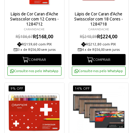
Lápis de Cor Caran d'Ache
Lápis de Cor Caran d'Ache
Swisscolor com 12 Cores -
Swisscolor com 18 Cores -
1284712
1284718
CARANDACHE
CARANDACHE
R$168,00
R$224,00
R$186,67
R$248,89
R$159,60 com PIX
R$212,80 com PIX
3
x
de
R$56,00
sem juros
4
x
de
R$56,00
sem juros
COMPRAR
COMPRAR
Consulte-nos pelo WhatsApp
Consulte-nos pelo WhatsApp
9% OFF
14% OFF