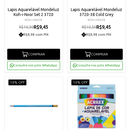
Lapis Aquarelável Mondeluz
Lapis Aquarelável Mondeluz
Koh-i-Noor Set 2 3720
3720-38 Cold Grey
KOH-I-NOOR
KOH-I-NOOR
R$9,45
R$9,45
R$10,50
R$10,50
R$8,98 com PIX
R$8,98 com PIX
COMPRAR
COMPRAR
Consulte-nos pelo WhatsApp
Consulte-nos pelo WhatsApp
10% OFF
10% OFF