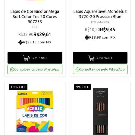
Lápis de Cor Bicolor Mega
Lapis Aquarelável Mondeluz
Soft Color Tris 20 Cores
3720-20 Prussian Blue
907233
KOH-I-NOOR
TRIS
R$9,45
R$10,50
R$29,61
R$32,90
R$8,98 com PIX
R$28,13 com PIX
COMPRAR
COMPRAR
Consulte-nos pelo WhatsApp
Consulte-nos pelo WhatsApp
10% OFF
9% OFF