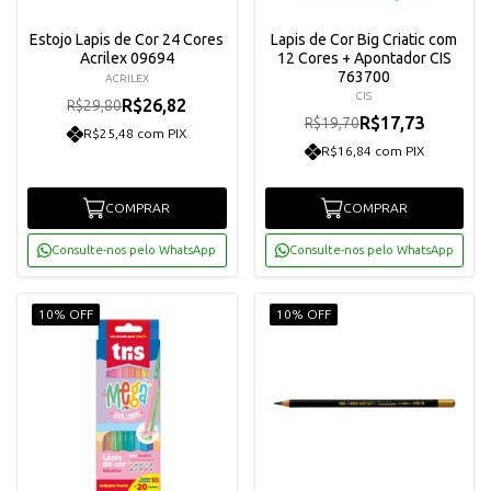
Estojo Lapis de Cor 24 Cores
Lapis de Cor Big Criatic com
Acrilex 09694
12 Cores + Apontador CIS
763700
ACRILEX
CIS
R$26,82
R$29,80
R$17,73
R$19,70
R$25,48 com PIX
R$16,84 com PIX
COMPRAR
COMPRAR
Consulte-nos pelo WhatsApp
Consulte-nos pelo WhatsApp
10% OFF
10% OFF