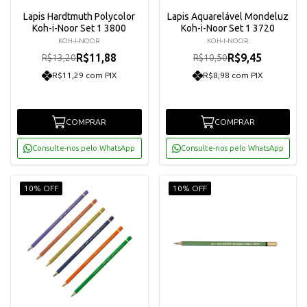
Lapis Hardtmuth Polycolor
Lapis Aquarelável Mondeluz
Koh-i-Noor Set 1 3800
Koh-i-Noor Set 1 3720
KOH-I-NOOR
KOH-I-NOOR
R$11,88
R$9,45
R$13,20
R$10,50
R$11,29 com PIX
R$8,98 com PIX
COMPRAR
COMPRAR
Consulte-nos pelo WhatsApp
Consulte-nos pelo WhatsApp
10% OFF
10% OFF