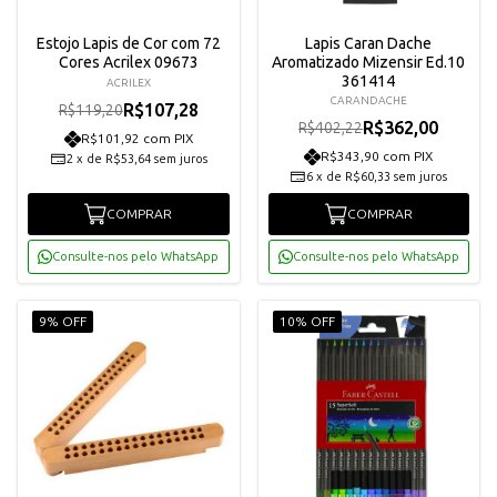
Estojo Lapis de Cor com 72
Lapis Caran Dache
Cores Acrilex 09673
Aromatizado Mizensir Ed.10
361414
ACRILEX
CARANDACHE
R$107,28
R$119,20
R$362,00
R$402,22
R$101,92 com PIX
R$343,90 com PIX
2
x
de
R$53,64
sem juros
6
x
de
R$60,33
sem juros
COMPRAR
COMPRAR
Consulte-nos pelo WhatsApp
Consulte-nos pelo WhatsApp
9% OFF
10% OFF