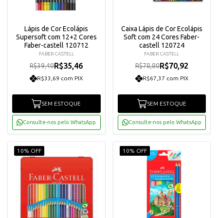
Lápis de Cor Ecolápis
Caixa Lápis de Cor Ecolápis
Supersoft com 12+2 Cores
Soft com 24 Cores Faber-
Faber-castell 120712
castell 120724
FABER CASTELL
FABER CASTELL
R$35,46
R$70,92
R$39,40
R$78,80
R$33,69 com PIX
R$67,37 com PIX
SEM ESTOQUE
SEM ESTOQUE
Consulte-nos pelo WhatsApp
Consulte-nos pelo WhatsApp
10% OFF
10% OFF