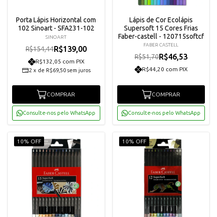
Porta Lápis Horizontal com
Lápis de Cor Ecolápis
102 Sinoart - SFA231-102
Supersoft 15 Cores Frias
Faber-castell - 120715softcf
SINOART
FABER CASTELL
R$139,00
R$154,44
R$46,53
R$51,70
R$132,05 com PIX
R$44,20 com PIX
2
x
de
R$69,50
sem juros
COMPRAR
COMPRAR
Consulte-nos pelo WhatsApp
Consulte-nos pelo WhatsApp
10% OFF
10% OFF