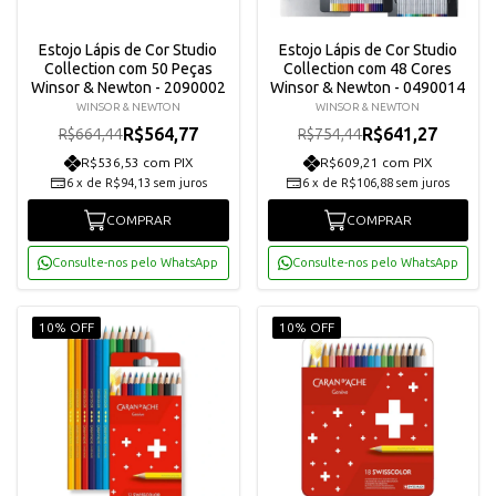
Estojo Lápis de Cor Studio
Estojo Lápis de Cor Studio
Collection com 50 Peças
Collection com 48 Cores
Winsor & Newton - 2090002
Winsor & Newton - 0490014
WINSOR & NEWTON
WINSOR & NEWTON
R$564,77
R$641,27
R$664,44
R$754,44
R$536,53 com PIX
R$609,21 com PIX
6
x
de
R$94,13
sem juros
6
x
de
R$106,88
sem juros
COMPRAR
COMPRAR
Consulte-nos pelo WhatsApp
Consulte-nos pelo WhatsApp
10% OFF
10% OFF