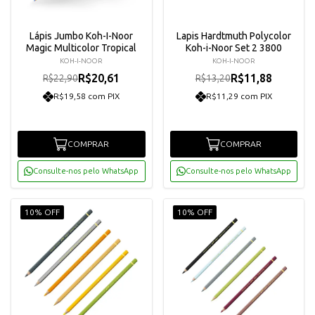
Lápis Jumbo Koh-I-Noor
Lapis Hardtmuth Polycolor
Magic Multicolor Tropical
Koh-i-Noor Set 2 3800
KOH-I-NOOR
KOH-I-NOOR
R$20,61
R$11,88
R$22,90
R$13,20
R$19,58 com PIX
R$11,29 com PIX
COMPRAR
COMPRAR
Consulte-nos pelo WhatsApp
Consulte-nos pelo WhatsApp
10% OFF
10% OFF