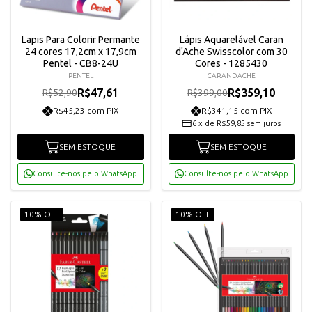
Lapis Para Colorir Permante
Lápis Aquarelável Caran
24 cores 17,2cm x 17,9cm
d'Ache Swisscolor com 30
Pentel - CB8-24U
Cores - 1285430
PENTEL
CARANDACHE
R$47,61
R$359,10
R$52,90
R$399,00
R$45,23 com PIX
R$341,15 com PIX
6
x
de
R$59,85
sem juros
SEM ESTOQUE
SEM ESTOQUE
Consulte-nos pelo WhatsApp
Consulte-nos pelo WhatsApp
10% OFF
10% OFF