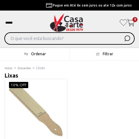
Pague em Até 6x sem juros ou ate 12x com juros
0
Ordenar
Filtrar
>
>
Lixas
Início
Desenho
Lixas
10% OFF