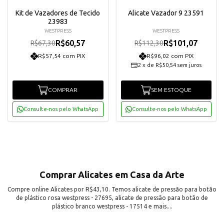
Kit de Vazadores de Tecido
Alicate Vazador 9 23591
23983
WESTPRESS
WESTPRESS
R$60,57
R$101,07
R$67,30
R$112,30
R$57,54 com PIX
R$96,02 com PIX
2
x
de
R$50,54
sem juros
COMPRAR
SEM ESTOQUE
Consulte-nos pelo WhatsApp
Consulte-nos pelo WhatsApp
Comprar Alicates em Casa da Arte
Compre online Alicates por R$43,10. Temos alicate de pressão para botão
de plástico rosa westpress - 27695, alicate de pressão para botão de
plástico branco westpress - 17514 e mais....