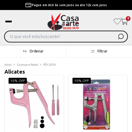
Pague em Até 6x sem juros ou ate 12x com juros
0
Ordenar
Filtrar
>
>
Alicates
Início
Costura e Patch
Alicates
10% OFF
10% OFF