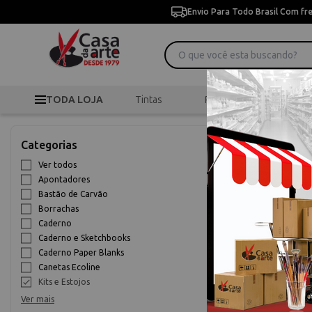
Envio Para Todo Brasil Com fr
TODA LOJA
Tintas
Pincéis
Desen
>
>
K
Início
Desenho
Categorias
Kits e Estojo
Ver todos
Apontadores
9% OFF
Bastão de Carvão
Borrachas
Caderno
Caderno e Sketchbooks
Caderno Paper Blanks
Canetas Ecoline
Kits e Estojos
Ver mais
Tinta Acr