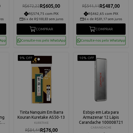
0
R$605,00
R$487,00
R$672,22
R$541,11
R$574,75 com PIX
R$462,65 com PIX
ros
6
x
de
R$100,83
sem juros
6
x
de
R$81,17
sem juros
COMPRAR
COMPRAR
sApp
Consulte-nos pelo WhatsApp
Consulte-nos pelo WhatsApp
9% OFF
10% OFF
Tinta Nanquim Em Barra
Estojo em Lata para
ing
Kouran Kuretake AS50-13
Armazenar 12 Lápis
che
Carandache 100008721
KURETAKE
CARANDACHE
R$76,00
R$84,44