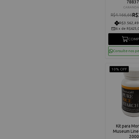
78837
CARANDA
R$
R$4.166,66
R$3.562,49
6
x
de
R$625,
COMP
Consulte-nos p
10% OFF
Kit para M
Museum Line
2000