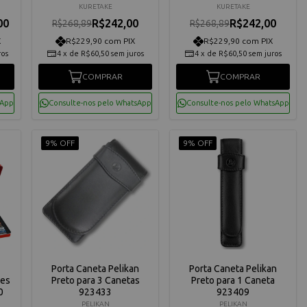
Kuretake KB790-927
Kuretake KB790-926
KURETAKE
KURETAKE
00
R$242,00
R$242,00
R$268,89
R$268,89
X
R$229,90 com PIX
R$229,90 com PIX
ros
4
x
de
R$60,50
sem juros
4
x
de
R$60,50
sem juros
COMPRAR
COMPRAR
sApp
Consulte-nos pelo WhatsApp
Consulte-nos pelo WhatsApp
9% OFF
9% OFF
Porta Caneta Pelikan
Porta Caneta Pelikan
res
Preto para 3 Canetas
Preto para 1 Caneta
0
923433
923409
PELIKAN
PELIKAN