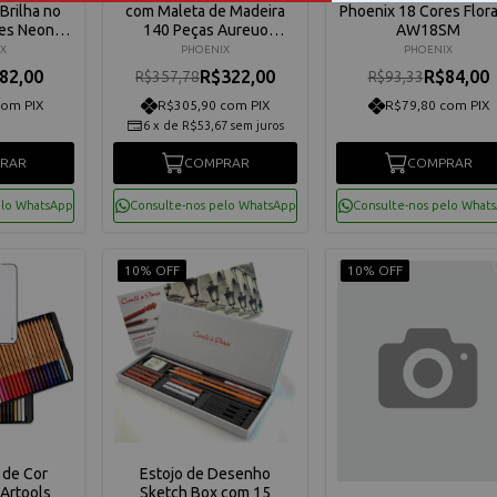
Brilha no
com Maleta de Madeira
Phoenix 18 Cores Florai
res Neon
140 Peças Aureuo
AW18SM
Phoenix -
Phoenix - AUWS10 1
X
PHOENIX
PHOENIX
T- 401
82,00
R$322,00
R$84,00
R$357,78
R$93,33
com PIX
R$305,90 com PIX
R$79,80 com PIX
6
x
de
R$53,67
sem juros
RAR
COMPRAR
COMPRAR
elo WhatsApp
Consulte-nos pelo WhatsApp
Consulte-nos pelo What
10% OFF
10% OFF
 de Cor
Estojo de Desenho
 Artools
Sketch Box com 15