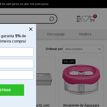
 6x sem juros ou ate 12x com juros
0
al
Scrapbook
Decoupage
Madeira
 garanta
5%
de
rimeira compra!
Ordenar por
10% OFF
9% OFF
STRAR
ou
Estojo de Lata XL com
Recipiente de Água para