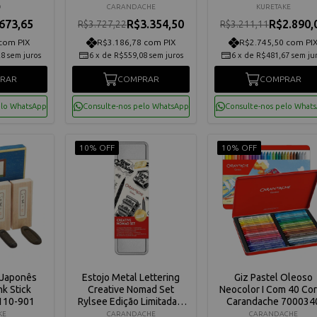
3510376
O
CARANDACHE
KURETAKE
673,65
R$3.354,50
R$2.890,
R$3.727,22
R$3.211,11
com PIX
R$3.186,78 com PIX
R$2.745,50 com PI
28
sem juros
6
x
de
R$559,08
sem juros
6
x
de
R$481,67
sem ju
RAR
COMPRAR
COMPRAR
elo WhatsApp
Consulte-nos pelo WhatsApp
Consulte-nos pelo What
10% OFF
10% OFF
 Japonês
Estojo Metal Lettering
Giz Pastel Oleoso
nk Stick
Creative Nomad Set
Neocolor I Com 40 Co
110-901
Rylsee Edição Limitada 8
Carandache 700034
Peças Carandache
KE
CARANDACHE
CARANDACHE