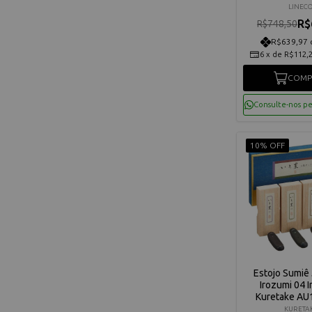
LINEC
R$
R$748,50
R$639,97 
6
x
de
R$112,
COMP
Consulte-nos p
10% OFF
Estojo Sumiê
Irozumi 04 I
Kuretake AU
KURETA