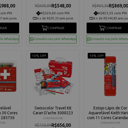
3000323
$988,00
R$548,00
R$869,0
R$608,89
R$965,56
com PIX
R$520,60 com PIX
R$825,55 com PIX
67
sem juros
6
x
de
R$91,33
sem juros
6
x
de
R$144,83
sem ju
RAR
COMPRAR
COMPRAR
elo WhatsApp
Consulte-nos pelo WhatsApp
Consulte-nos pelo What
10% OFF
10% OFF
relável
Swisscolor Travel Kit
Estojo Lápis de Cor
m 30 Cores
Caran D'ache 3000223
Aquarelável Keith Har
1285730
com 11 Cores Caranda
CARANDACHE
CC1285023
CHE
CARANDACHE
R$656,00
R$728,89