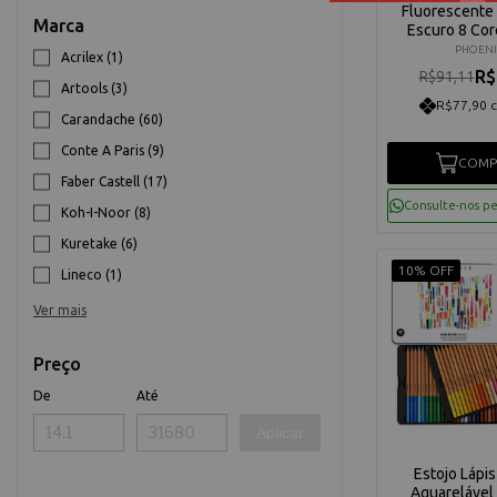
Fluorescente 
Marca
Escuro 8 Co
21ml Aureuo 
PHOENI
Acrilex (1)
AA0821S P
R$
R$91,11
Artools (3)
R$77,90 
Carandache (60)
Conte A Paris (9)
COMP
Faber Castell (17)
Consulte-nos p
Koh-I-Noor (8)
Kuretake (6)
10% OFF
Lineco (1)
Ver mais
Preço
De
Até
Aplicar
Estojo Lápis
Aquarelável