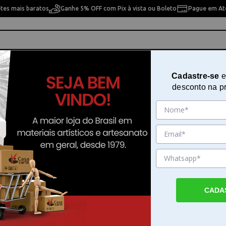
etes mais baratos
Ganhe 5% OFF com Pix à vista ou Boleto
Pague em Até
ho
Cavaletes
Pintura Artística
Pintura Artesan
Cadastre-se
e
desconto na p
its e Estojos
s
10% OFF
9% OFF
CADA
ílica
Kit de Desenho e Pintura
Estojo Aquarela Aure