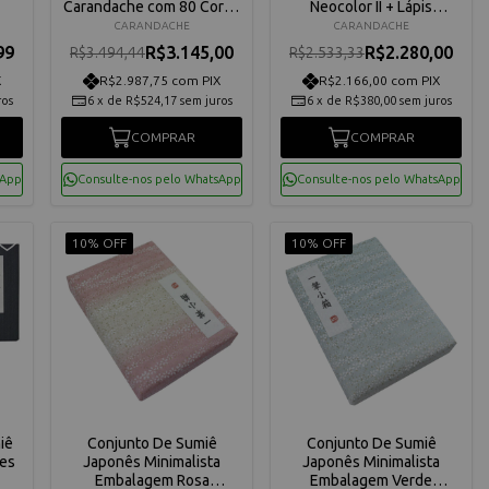
Carandache com 80 Cores
Neocolor II + Lápis
999480
Aquarela Carandache
CARANDACHE
CARANDACHE
CC3000023
99
R$3.145,00
R$2.280,00
R$3.494,44
R$2.533,33
X
R$2.987,75 com PIX
R$2.166,00 com PIX
ros
6
x
de
R$524,17
sem juros
6
x
de
R$380,00
sem juros
COMPRAR
COMPRAR
sApp
Consulte-nos pelo WhatsApp
Consulte-nos pelo WhatsApp
10% OFF
10% OFF
iê
Conjunto De Sumiê
Conjunto De Sumiê
res
Japonês Minimalista
Japonês Minimalista
Embalagem Rosa
Embalagem Verde