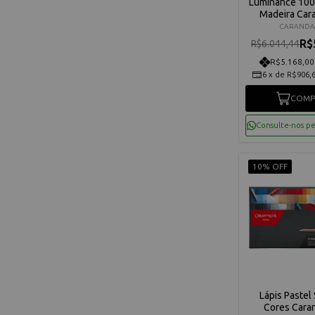
Luminance 100
Madeira Car
Edição Espec
CARANDA
R$
R$6.044,44
R$5.168,00
6
x
de
R$906,
COMP
Consulte-nos p
10% OFF
Lápis Pastel
Cores Cara