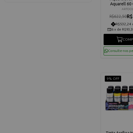
Aquarell 60
Pincel - 
ARTOO
R$
R$622,50
R$532,24 
6
x
de
R$93,3
COMP
Consulte-nos p
9% OFF
Tinta Acrílica 