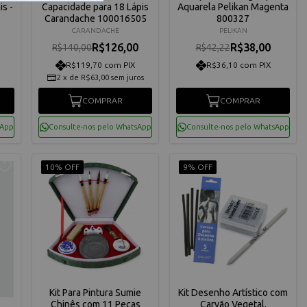
s -
Capacidade para 18 Lápis
Aquarela Pelikan Magenta
Carandache 100016505
800327
CARANDACHE
PELIKAN
R$126,00
R$38,00
R$140,00
R$42,22
R$119,70 com PIX
R$36,10 com PIX
2
x
de
R$63,00
sem juros
COMPRAR
COMPRAR
sApp
Consulte-nos pelo WhatsApp
Consulte-nos pelo WhatsApp
10% OFF
9% OFF
Kit Para Pintura Sumie
Kit Desenho Artístico com
Chinês com 11 Peças
Carvão Vegetal,