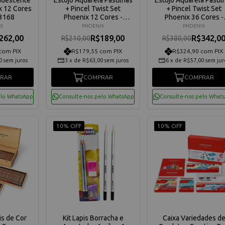
x 12 Cores
+ Pincel Twist Set
+ Pincel Twist Set
13168
Phoenix 12 Cores -
Phoenix 36 Cores -
PWPS12
PWPS36
X
PHOENIX
PHOENIX
262,00
R$189,00
R$342,0
R$210,00
R$380,00
com PIX
R$179,55 com PIX
R$324,90 com PIX
0
sem juros
3
x
de
R$63,00
sem juros
6
x
de
R$57,00
sem jur
RAR
COMPRAR
COMPRAR
elo WhatsApp
Consulte-nos pelo WhatsApp
Consulte-nos pelo What
10% OFF
10% OFF
is de Cor
Kit Lapis Borracha e
Caixa Variedades d