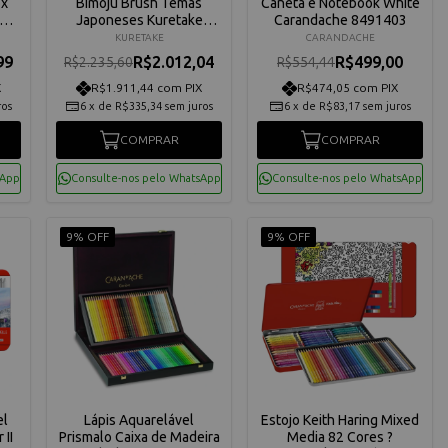
ox
Bimoju Brush Temas
Caneta e Notebook White
Japoneses Kuretake
Carandache 8491403
 On
DP60-6
KURETAKE
CARANDACHE
99
R$2.012,04
R$499,00
R$2.235,60
R$554,44
X
R$1.911,44 com PIX
R$474,05 com PIX
ros
6
x
de
R$335,34
sem juros
6
x
de
R$83,17
sem juros
COMPRAR
COMPRAR
sApp
Consulte-nos pelo WhatsApp
Consulte-nos pelo WhatsApp
9% OFF
9% OFF
el
Lápis Aquarelável
Estojo Keith Haring Mixed
 II
Prismalo Caixa de Madeira
Media 82 Cores ?