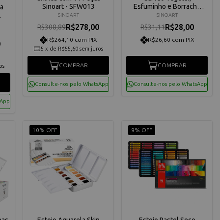
Sinoart - SFW013
Esfuminho e Borracha
ca
Limpa Tipo Sinoart
2
SINOART
SINOART
R$278,00
R$28,00
R$308,89
R$31,11
R$264,10 com PIX
R$26,60 com PIX
9
5
x
de
R$55,60
sem juros
COMPRAR
COMPRAR
os
Consulte-nos pelo WhatsApp
Consulte-nos pelo WhatsApp
sApp
10% OFF
9% OFF
has
Estojo Aquarela Skin
Estojo Pastel Seco