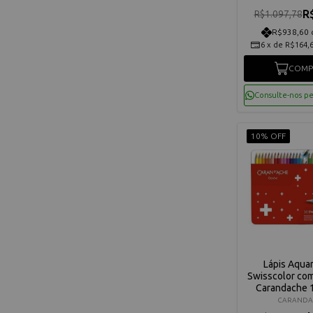
R
R$1.097,78
R$938,60 
6
x
de
R$164,
COMP
Consulte-nos p
10% OFF
Lápis Aqua
Swisscolor co
Carandache 
CARANDA