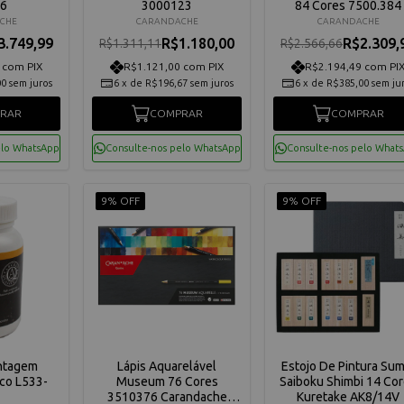
6
3000123
84 Cores 7500.384
CHE
CARANDACHE
CARANDACHE
3.749,99
R$1.180,00
R$2.309,
R$1.311,11
R$2.566,66
 com PIX
R$1.121,00 com PIX
R$2.194,49 com PI
00
sem juros
6
x
de
R$196,67
sem juros
6
x
de
R$385,00
sem ju
RAR
COMPRAR
COMPRAR
elo WhatsApp
Consulte-nos pelo WhatsApp
Consulte-nos pelo What
9% OFF
9% OFF
ontagem
Lápis Aquarelável
Estojo De Pintura Sum
co L533-
Museum 76 Cores
Saiboku Shimbi 14 Co
3510376 Carandache
Kuretake AK8/14V