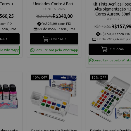
 Cores +
Unidades Conte à Paris
Kit Tinta Acrílica Fos
688848
50126
Alta pigmentação 1
LS
CONTE A PARIS
Cores Aureou 59ml
560,25
R$340,00
R$377,78
PHOENIX
com PIX
R$323,00 com PIX
R$157,9
R$175,55
8
sem juros
6
x
de
R$56,67
sem juros
R$150,09 com PIX
RAR
COMPRAR
3
x
de
R$52,66
sem jur
COMPRAR
elo WhatsApp
Consulte-nos pelo WhatsApp
Consulte-nos pelo What
10% OFF
10% OFF
Iridescente
Estojo Aquarela Pastilhas
Estojo Aquarela Pastil