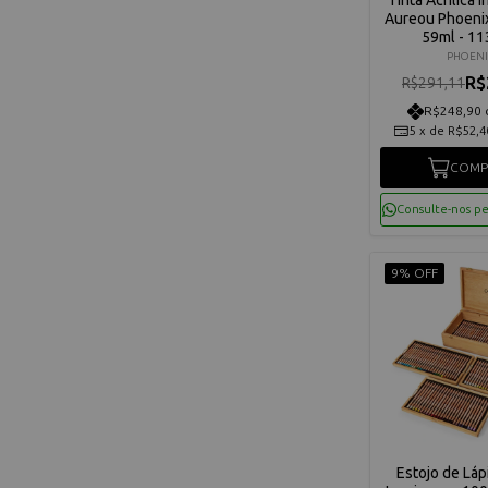
Aureou Phoeni
59ml - 1
PHOENI
R$
R$291,11
R$248,90 
5
x
de
R$52,4
COMP
Consulte-nos p
9% OFF
Estojo de Láp