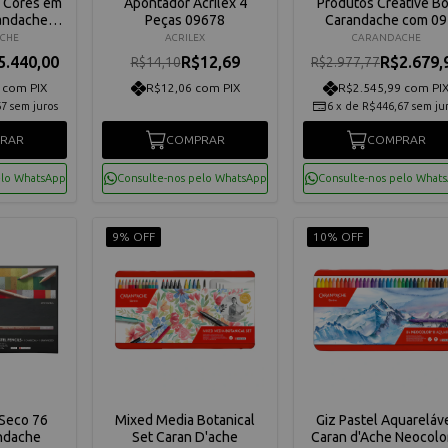
 Cores em
Apontador Acrilex 4
Produtos Creative B
andache
Peças 09678
Carandache com 09
ial 6901
Produtos e 03 Cursos
CHE
ACRILEX
CARANDACHE
Line 3000023
5.440,00
R$12,69
R$2.679,
R$14,10
R$2.977,77
 com PIX
R$12,06 com PIX
R$2.545,99 com PI
67
sem juros
6
x
de
R$446,67
sem ju
RAR
COMPRAR
COMPRAR
elo WhatsApp
Consulte-nos pelo WhatsApp
Consulte-nos pelo What
9% OFF
10% OFF
 Seco 76
Mixed Media Botanical
Giz Pastel Aquareláv
ndache
Set Caran D'ache
Caran d'Ache Neocolor