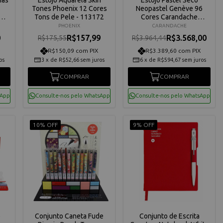
Tones Phoenix 12 Cores
Neopastel Genève 96
Tons de Pele - 113172
Cores Carandache
7400396
PHOENIX
CARANDACHE
0
R$157,99
R$3.568,00
R$175,55
R$3.964,44
R$150,09 com PIX
R$3.389,60 com PIX
os
3
x
de
R$52,66
sem juros
6
x
de
R$594,67
sem juros
COMPRAR
COMPRAR
sApp
Consulte-nos pelo WhatsApp
Consulte-nos pelo WhatsApp
10% OFF
9% OFF
e
Conjunto Caneta Fude
Conjunto de Escrita