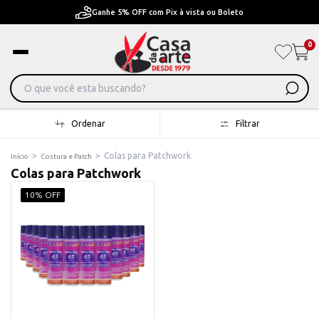
Ganhe 5% OFF com Pix à vista ou Boleto
0
Ordenar
Filtrar
>
>
Colas para Patchwork
Início
Costura e Patch
Colas para Patchwork
10% OFF