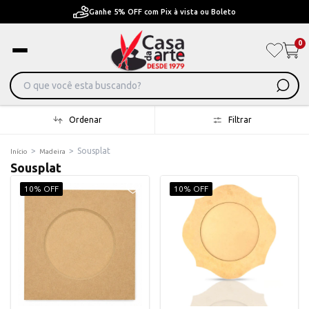
ta ou Boleto
Pague em Até 6x sem juros ou ate 12x
0
Ordenar
Filtrar
>
>
Sousplat
Início
Madeira
Sousplat
10% OFF
10% OFF