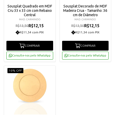
Sousplat Quadrado em MDF
Sousplat Decorado de MDF
Cru 33 x 33 cm com Rebaixo
Madeira Crua - Tamanho: 36
Central
cm de Diâmetro
MAD. CARMINDO
MAD. CARMINDO
R$12,15
R$12,15
R$13,50
R$13,50
R$11,54 com PIX
R$11,54 com PIX
COMPRAR
COMPRAR
Consulte-nos pelo WhatsApp
Consulte-nos pelo WhatsApp
10% OFF