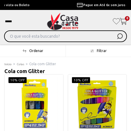
Pague em Até 6x sem juros ou ate 12x com juros
0
Ordenar
Filtrar
>
>
Cola com Glitter
Início
Colas
Cola com Glitter
10% OFF
10% OFF