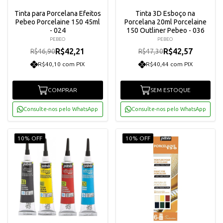
Tinta para Porcelana Efeitos
Tinta 3D Esboço na
Pebeo Porcelaine 150 45ml
Porcelana 20ml Porcelaine
- 024
150 Outliner Pebeo - 036
PEBEO
PEBEO
R$42,21
R$42,57
R$46,90
R$47,30
R$40,10 com PIX
R$40,44 com PIX
COMPRAR
SEM ESTOQUE
Consulte-nos pelo WhatsApp
Consulte-nos pelo WhatsApp
10% OFF
10% OFF