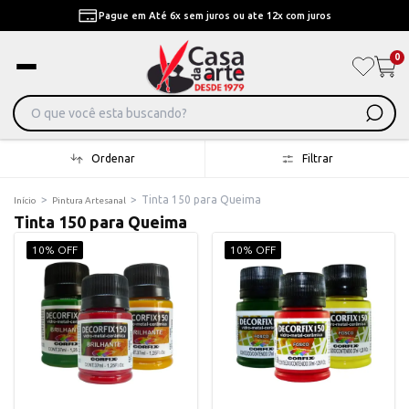
Pague em Até 6x sem juros ou ate 12x com juros
0
Ordenar
Filtrar
>
>
Tinta 150 para Queima
Início
Pintura Artesanal
Tinta 150 para Queima
10% OFF
10% OFF