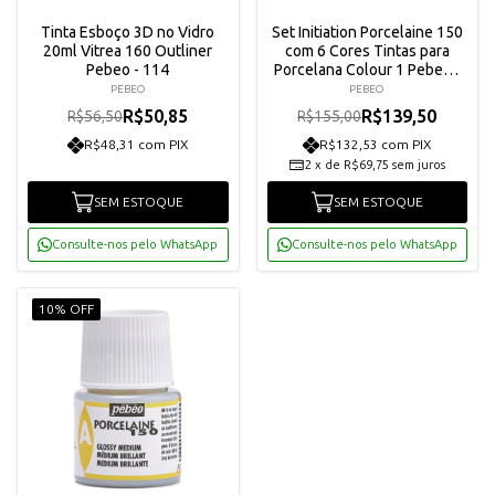
Tinta Esboço 3D no Vidro
Set Initiation Porcelaine 150
20ml Vitrea 160 Outliner
com 6 Cores Tintas para
Pebeo - 114
Porcelana Colour 1 Pebeo -
756471
PEBEO
PEBEO
R$50,85
R$139,50
R$56,50
R$155,00
R$48,31 com PIX
R$132,53 com PIX
2
x
de
R$69,75
sem juros
SEM ESTOQUE
SEM ESTOQUE
Consulte-nos pelo WhatsApp
Consulte-nos pelo WhatsApp
10% OFF