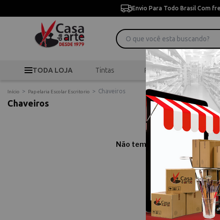
Envio Para Todo Brasil Com fr
TODA LOJA
Tintas
Pincéis
Desen
>
>
Chaveiros
Início
Papelaria Escolar Escritorio
Chaveiros
Não temos resultados para sua
Comprar C
Compre online Chavei