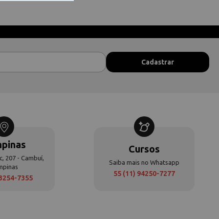
pinas
Cursos
c, 207 - Cambuí,
Saiba mais no Whatsapp
mpinas
55 (11) 94250-7277
 3254-7355