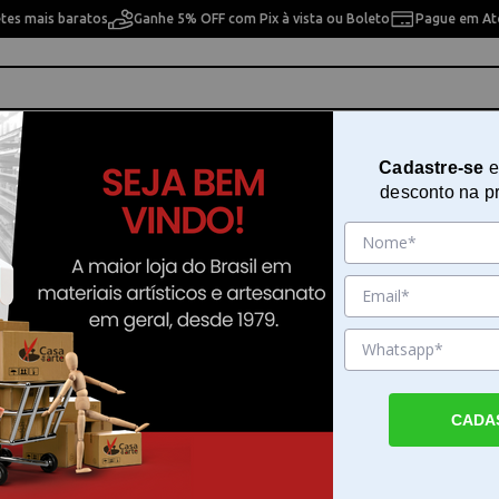
etes mais baratos
Ganhe 5% OFF com Pix à vista ou Boleto
Pague em Até
ho
Cavaletes
Pintura Artística
Pintura Artesan
Cadastre-se
e
desconto na p
 pesquisa. Por favor, tente com outros filtros.
CADA
haveiros em Casa da Arte
ros por . Faça seu pedido e pague-o online.