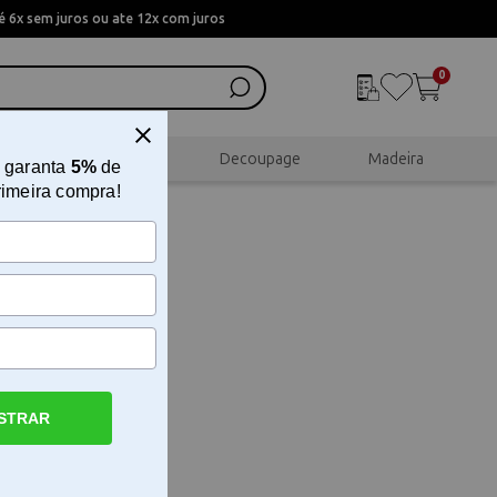
 6x sem juros ou ate 12x com juros
0
al
Scrapbook
Decoupage
Madeira
 garanta
5%
de
rimeira compra!
STRAR