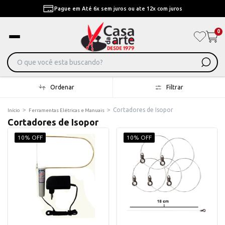
Pague em Até 6x sem juros ou ate 12x com juros
0
Ordenar
Filtrar
>
>
Cortadores de Isopor
Início
Ferramentas Elétricas e Manuais
Cortadores de Isopor
10% OFF
10% OFF