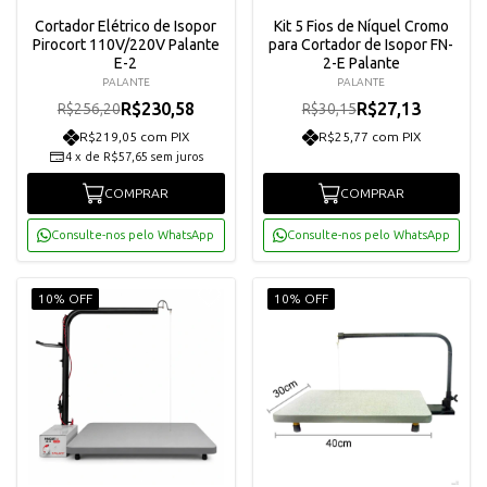
Cortador Elétrico de Isopor
Kit 5 Fios de Níquel Cromo
Pirocort 110V/220V Palante
para Cortador de Isopor FN-
E-2
2-E Palante
PALANTE
PALANTE
R$230,58
R$27,13
R$256,20
R$30,15
R$219,05 com PIX
R$25,77 com PIX
4
x
de
R$57,65
sem juros
COMPRAR
COMPRAR
Consulte-nos pelo WhatsApp
Consulte-nos pelo WhatsApp
10% OFF
10% OFF