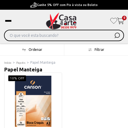
Ganhe 5% OFF com Pix à vista ou Boleto
0
Ordenar
Filtrar
>
>
Papel Manteiga
Início
Papéis
Papel Manteiga
10% OFF