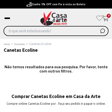
Ganhe 5% OFF com Pix à vista ou Boleto
Pa
0
>
>
Canetas Ecoline
Início
Desenho
Canetas Ecoline
Não temos resultados para sua pesquisa. Por favor, tente
com outros filtros.
Comprar Canetas Ecoline em Casa da Arte
Compre online Canetas Ecoline por . Faça seu pedido e pague-o online.