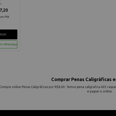
K
7,20
om PIX
RAR
elo WhatsApp
Comprar Penas Caligráficas 
Compre online Penas Caligráficas por R$8,00. Temos pena caligrafica 603 raspad
e pague-o online.