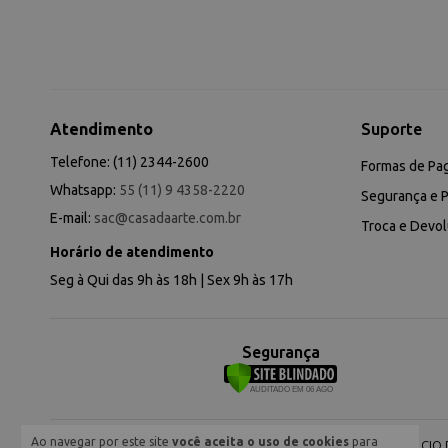
Atendimento
Suporte
Telefone: (11) 2344-2600
Formas de Pa
Whatsapp:
55 (11) 9 4358-2220
Segurança e P
E-mail:
sac@casadaarte.com.br
Troca e Devo
Horário de atendimento
Seg à Qui das 9h às 18h | Sex 9h às 17h
Segurança
Ao navegar por este site
você aceita o uso de cookies
para
NEVA COMERCIO DE