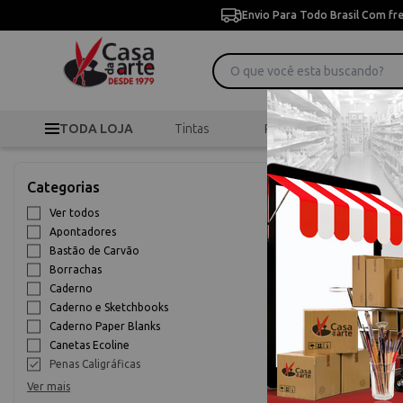
Envio Para Todo Brasil Com fr
TODA LOJA
Tintas
Pincéis
Desen
>
>
P
Início
Desenho
Categorias
Penas Caligr
Ver todos
Apontadores
10% OFF
Bastão de Carvão
Borrachas
Caderno
Caderno e Sketchbooks
Caderno Paper Blanks
Canetas Ecoline
Penas Caligráficas
Ver mais
Pena Caligra