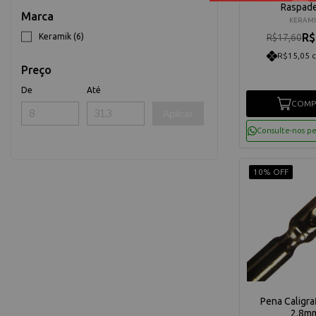
Raspade
Marca
KERAMI
R$
Keramik (6)
R$17,60
R$15,05 
Preço
De
Até
COMP
Aplicar
Consulte-nos p
10% OFF
Pena Caligra
2.8m