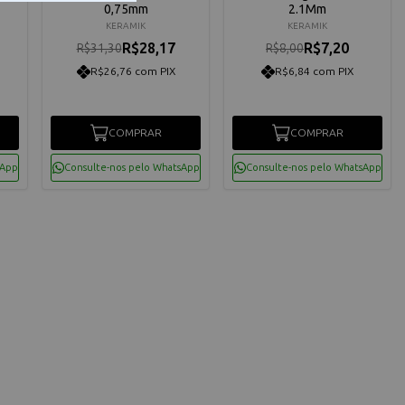
0,75mm
2.1Mm
KERAMIK
KERAMIK
R$28,17
R$7,20
R$31,30
R$8,00
R$26,76 com PIX
R$6,84 com PIX
COMPRAR
COMPRAR
sApp
Consulte-nos pelo WhatsApp
Consulte-nos pelo WhatsApp