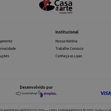
Institucional
gamento
Nossa História
rivacidade
Trabalhe Conosco
luções
Conheça as Lojas
Desenvolvido por
 MATERIAIS ARTISTICOS LTDA — CNPJ: 51604544000101 © 2026. Todos os dir