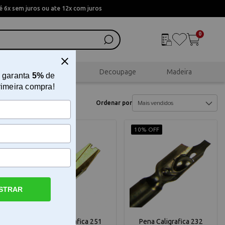
 6x sem juros ou ate 12x com juros
0
al
Scrapbook
Decoupage
Madeira
 garanta
5%
de
rimeira compra!
Ordenar por
10% OFF
10% OFF
STRAR
0
Pena Caligrafica 251
Pena Caligrafica 232