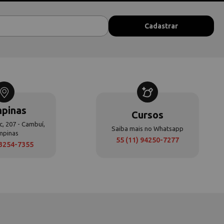
pinas
Cursos
c, 207 - Cambuí,
Saiba mais no Whatsapp
mpinas
55 (11) 94250-7277
 3254-7355