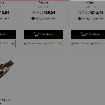
ira
Media
4.0mm
K
KERAMIK
KERAMIK
15,84
R$9,54
R$15,48
R$10,60
R$17,20
com PIX
R$9,06 com PIX
R$14,71 com PIX
RAR
COMPRAR
COMPRAR
elo WhatsApp
Consulte-nos pelo WhatsApp
Consulte-nos pelo What
fica 230
m