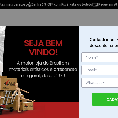
etes mais baratos
Ganhe 5% OFF com Pix à vista ou Boleto
Pague em Até
ho
Cavaletes
Pintura Artística
Pintura Artesan
Cadastre-se
e
desconto na p
enas Caligráficas
áficas
10% OFF
10% OFF
CADA
fica 603
Pena Caligrafica Ym P.
Pena Caligrafica 26