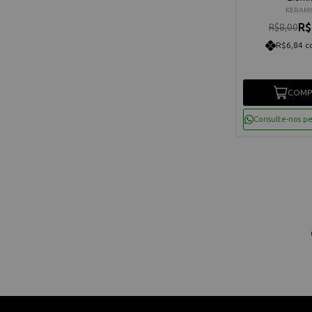
KERAMI
R$
R$8,00
R$6,84 c
COMP
Consulte-nos p