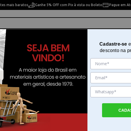
etes mais baratos
Ganhe 5% OFF com Pix à vista ou Boleto
Pague em Até
ho
Cavaletes
Pintura Artística
Pintura Artesan
Cadastre-se
e
desconto na p
 pesquisa. Por favor, tente com outros filtros.
CADA
que Resina em Casa da Arte
esina por . Faça seu pedido e pague-o online.