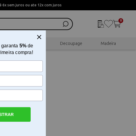
 6x sem juros ou ate 12x com juros
0
al
Scrapbook
Decoupage
Madeira
 garanta
5%
de
rimeira compra!
STRAR