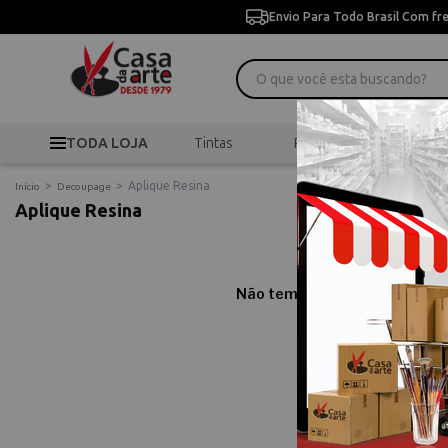
Envio Para Todo Brasil Com fr
TODA LOJA
Tintas
Pincéis
Desen
>
>
Aplique Resina
Início
Decoupage
Aplique Resina
Não temos resultados para sua
Comprar Apli
Compre online Aplique R