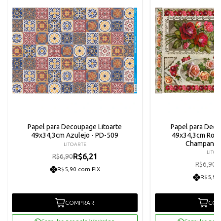
Papel para Decoupage Litoarte
Papel para Deco
49x34,3cm Azulejo - PD-509
49x34,3cm Rosa
Champanhe
LITOARTE
LITOA
R$6,21
R$6,90
R
R$6,90
R$5,90 com PIX
R$5,90
COMPRAR
COM