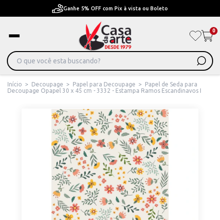
Ganhe 5% OFF com Pix à vista ou Boleto
0
Início
>
Decoupage
>
Papel para Decoupage
>
Papel de Seda para
Decoupage Opapel 30 x 45 cm - 3332 - Estampa Ramos Escandinavos I