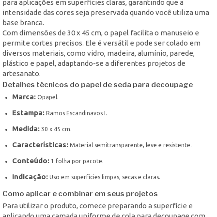
para aplicações em superfícies claras, garantindo que a
intensidade das cores seja preservada quando você utiliza uma
base branca.
Com dimensões de 30 x 45 cm, o papel facilita o manuseio e
permite cortes precisos. Ele é versátil e pode ser colado em
diversos materiais, como vidro, madeira, alumínio, parede,
plástico e papel, adaptando-se a diferentes projetos de
artesanato.
Detalhes técnicos do papel de seda para decoupage
Marca:
Opapel.
Estampa:
Ramos Escandinavos I.
Medida:
30 x 45 cm.
Características:
Material semitransparente, leve e resistente.
Conteúdo:
1 folha por pacote.
Indicação:
Uso em superfícies limpas, secas e claras.
Como aplicar e combinar em seus projetos
Para utilizar o produto, comece preparando a superfície e
aplicando uma camada uniforme de cola para decoupage com