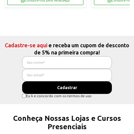
Consulte-nos pelo WhatsApp
Consulte-nos 
Cadastre-se aqui
e receba um cupom de desconto
de 5% na primeira compra!
Eu li e concordo com os termos de uso
Conheça Nossas Lojas e Cursos
Presenciais