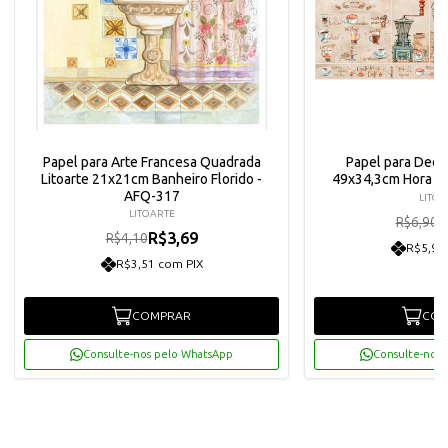
Papel para Arte Francesa Quadrada
Papel para Deco
Litoarte 21x21cm Banheiro Florido -
49x34,3cm Hora D
AFQ-317
LITOA
LITOARTE
R
R$6,90
R$3,69
R$4,10
R$5,90
R$3,51 com PIX
COMPRAR
COM
Consulte-nos pelo WhatsApp
Consulte-nos 