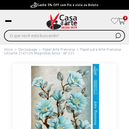
Pague em Até 6x sem juros ou ate 12x com juros
0
Início
>
Decoupage
>
Papel Arte Francesa
>
Papel para Arte Francesa
Litoarte 21x31cm Magnólias Azuis - AF-335