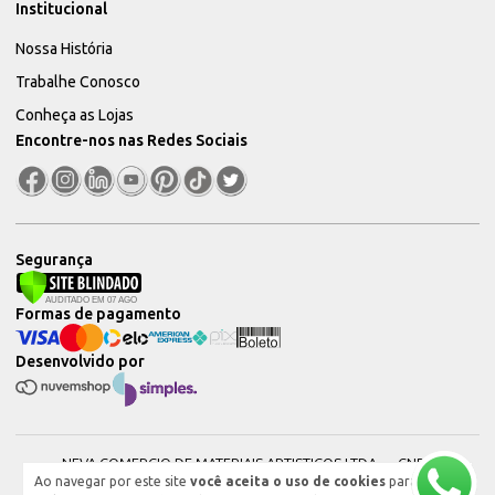
Institucional
Nossa História
Trabalhe Conosco
Conheça as Lojas
Encontre-nos nas Redes Sociais
Segurança
Formas de pagamento
Desenvolvido por
NEVA COMERCIO DE MATERIAIS ARTISTICOS LTDA — CNPJ:
Ao navegar por este site
você aceita o uso de cookies
para
51604544000101 © 2026. Todos os direitos reservados.