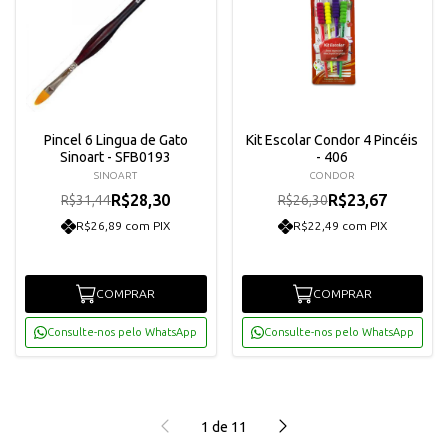
Pincel 6 Lingua de Gato
Kit Escolar Condor 4 Pincéis
Sinoart - SFB0193
- 406
SINOART
CONDOR
R$28,30
R$23,67
R$31,44
R$26,30
R$26,89 com PIX
R$22,49 com PIX
COMPRAR
COMPRAR
Consulte-nos pelo WhatsApp
Consulte-nos pelo WhatsApp
1
de
11