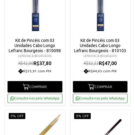
Kit de Pincéis com 03
Kit de Pincéis com 03
Unidades Cabo Longo
Unidades Cabo Longo
Lefranc Bourgeois - 810098
Lefranc Bourgeois - 810103
LEFRANC & BOURGEOIS
LEFRANC & BOURGEOIS
R$37,80
R$47,00
R$42,00
R$52,22
R$35,91 com PIX
R$44,65 com PIX
COMPRAR
COMPRAR
Consulte-nos pelo WhatsApp
Consulte-nos pelo WhatsApp
9% OFF
9% OFF