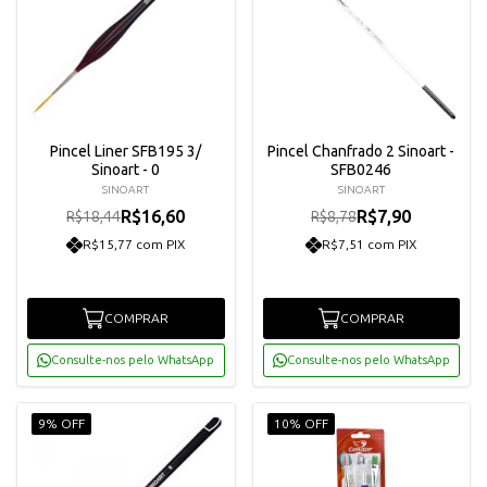
Pincel Liner SFB195 3/
Pincel Chanfrado 2 Sinoart -
Sinoart - 0
SFB0246
SINOART
SINOART
R$16,60
R$7,90
R$18,44
R$8,78
R$15,77 com PIX
R$7,51 com PIX
COMPRAR
COMPRAR
Consulte-nos pelo WhatsApp
Consulte-nos pelo WhatsApp
9% OFF
10% OFF