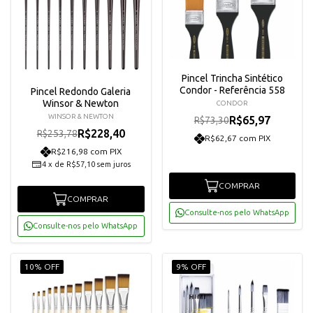
Pincel Trincha Sintético
Condor - Referência 558
Pincel Redondo Galeria
Winsor & Newton
CONDOR
WINSOR & NEWTON
R$65,97
R$73,30
R$228,40
R$253,78
R$62,67 com PIX
R$216,98 com PIX
4
x
de
R$57,10
sem juros
COMPRAR
COMPRAR
Consulte-nos pelo WhatsApp
Consulte-nos pelo WhatsApp
10% OFF
9% OFF