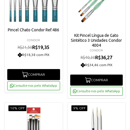
Pincel Chato Condor Ref.486
Kit Pincel Língua de Gato
Sintético 3 Unidades Condor
CONDOR
4004
R$19,35
R$21,50
CONDOR
R$18,38 com PIX
R$36,27
R$40,30
R$34,46 com PIX
COMPRAR
COMPRAR
Consulte-nos pelo WhatsApp
Consulte-nos pelo WhatsApp
10% OFF
9% OFF