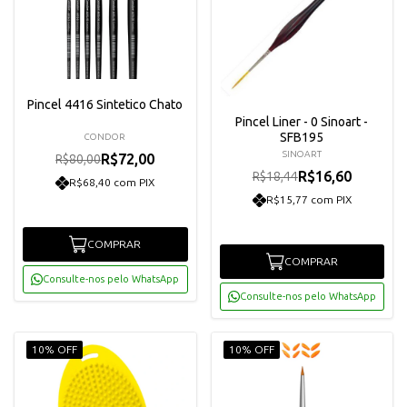
Pincel 4416 Sintetico Chato
Pincel Liner - 0 Sinoart -
SFB195
CONDOR
SINOART
R$72,00
R$80,00
R$16,60
R$18,44
R$68,40 com PIX
R$15,77 com PIX
COMPRAR
COMPRAR
Consulte-nos pelo WhatsApp
Consulte-nos pelo WhatsApp
10% OFF
10% OFF