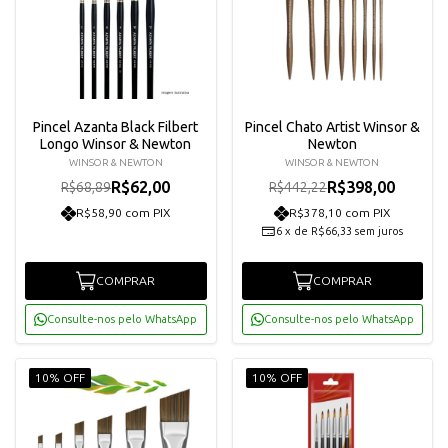
Pincel Azanta Black Filbert
Pincel Chato Artist Winsor &
Longo Winsor & Newton
Newton
WINSOR & NEWTON
WINSOR & NEWTON
R$62,00
R$398,00
R$68,89
R$442,22
R$58,90 com PIX
R$378,10 com PIX
6
x
de
R$66,33
sem juros
COMPRAR
COMPRAR
Consulte-nos pelo WhatsApp
Consulte-nos pelo WhatsApp
10% OFF
10% OFF