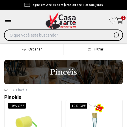
Pague em Até 6x sem juros ou ate 12x com juros
0
Ordenar
Filtrar
>
Pincéis
Início
Pincéis
10% OFF
10% OFF