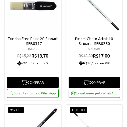
Trincha Free Paint 20 Sinoart
Pincel Chato Artist 10
- SFB0317
Sinoart - SFB0250
SINOART
SINOART
R$13,70
R$17,00
R$15,22
R$18,89
R$13,02 com PIX
R$16,15 com PIX
COMPRAR
COMPRAR
Consulte-nos pelo WhatsApp
Consulte-nos pelo WhatsApp
9% OFF
10% OFF