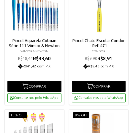
Pincel Aquarela Cotman
Pincel Chato Escolar Condor
Série 111 Winsor & Newton
- Ref. 471
WINSOR & NEWTON
CONDOR
R$43,60
R$8,91
R$48,44
R$9,90
R$41,42 com PIX
R$8,46 com PIX
COMPRAR
COMPRAR
Consulte-nos pelo WhatsApp
Consulte-nos pelo WhatsApp
10% OFF
9% OFF