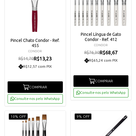
Pincel Língua de Gato
Condor - Ref. 412
Pincel Chato Condor - Ref.
455
CONDOR
CONDOR
R$68,67
R$76,30
R$13,23
R$14,70
R$65,24 com PIX
R$12,57 com PIX
COMPRAR
COMPRAR
Consulte-nos pelo WhatsApp
Consulte-nos pelo WhatsApp
10% OFF
9% OFF