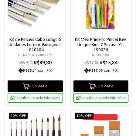
Kit de Pincéis Cabo Longo 6
Kit Meu Primeiro Pincel Bee
Unidades Lefranc Bourgeois
Unique Kids 7 Peças - YJ-
- 810104
190026
LEFRANC & BOURGEOIS
BEE UNIQUE
R$89,80
R$15,84
R$99,78
R$17,60
R$85,31 com PIX
R$15,05 com PIX
COMPRAR
COMPRAR
Consulte-nos pelo WhatsApp
Consulte-nos pelo WhatsApp
10% OFF
10% OFF