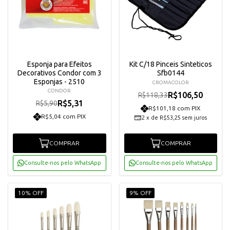
Esponja para Efeitos
Kit C/18 Pinceis Sinteticos
Decorativos Condor com 3
Sfb0144
Esponjas - 2510
CROMACOLOR
CONDOR
R$106,50
R$118,33
R$5,31
R$5,90
R$101,18 com PIX
R$5,04 com PIX
2
x
de
R$53,25
sem juros
COMPRAR
COMPRAR
Consulte-nos pelo WhatsApp
Consulte-nos pelo WhatsApp
10% OFF
9% OFF