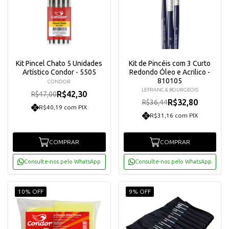
Kit Pincel Chato 5 Unidades
Kit de Pincéis com 3 Curto
Artístico Condor - 5505
Redondo Óleo e Acrilico -
810105
CONDOR
LEFRANC & BOURGEOIS
R$42,30
R$47,00
R$32,80
R$36,44
R$40,19 com PIX
R$31,16 com PIX
COMPRAR
COMPRAR
Consulte-nos pelo WhatsApp
Consulte-nos pelo WhatsApp
10% OFF
9% OFF