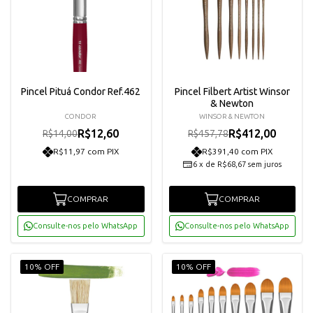
Pincel Pituá Condor Ref.462
Pincel Filbert Artist Winsor
& Newton
CONDOR
WINSOR & NEWTON
R$12,60
R$412,00
R$14,00
R$457,78
R$11,97 com PIX
R$391,40 com PIX
6
x
de
R$68,67
sem juros
COMPRAR
COMPRAR
Consulte-nos pelo WhatsApp
Consulte-nos pelo WhatsApp
10% OFF
10% OFF