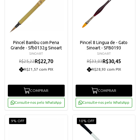
Pincel Bambu com Pena
Pincel 8 Lingua de - Gato
Grande - Sfb0132g Sinoart
Sinoart - SFB0193
SINOART
SINOART
R$22,70
R$30,45
R$25,22
R$33,83
R$21,57 com PIX
R$28,93 com PIX
COMPRAR
COMPRAR
Consulte-nos pelo WhatsApp
Consulte-nos pelo WhatsApp
9% OFF
10% OFF