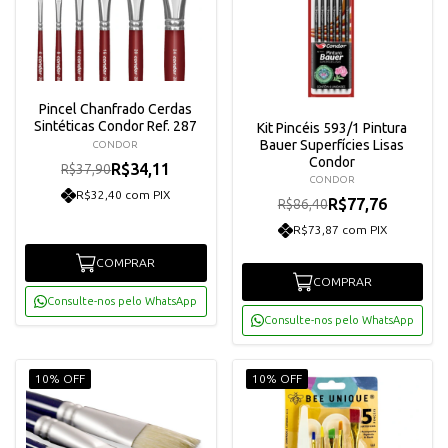
Pincel Chanfrado Cerdas
Sintéticas Condor Ref. 287
Kit Pincéis 593/1 Pintura
Bauer Superfícies Lisas
CONDOR
Condor
R$34,11
R$37,90
CONDOR
R$32,40 com PIX
R$77,76
R$86,40
R$73,87 com PIX
COMPRAR
COMPRAR
Consulte-nos pelo WhatsApp
Consulte-nos pelo WhatsApp
10% OFF
10% OFF