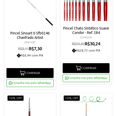
Pincel Chato Sintético Suave
Condor - Ref. 284
Pincel Sinoart 0 Sfb0246
Chanfrado Artist
CONDOR
SINOART
R$30,24
R$33,60
R$7,30
R$8,11
R$28,73 com PIX
R$6,94 com PIX
COMPRAR
COMPRAR
Consulte-nos pelo WhatsApp
Consulte-nos pelo WhatsApp
10% OFF
10% OFF