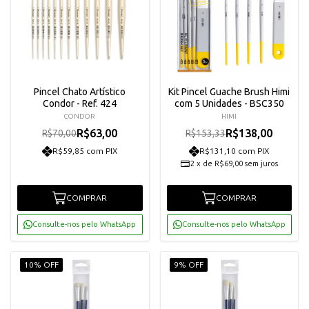
Pincel Chato Artístico
Kit Pincel Guache Brush Himi
Condor - Ref. 424
com 5 Unidades - BSC350
CONDOR
HIMI
R$63,00
R$138,00
R$70,00
R$153,33
R$59,85 com PIX
R$131,10 com PIX
2
x
de
R$69,00
sem juros
COMPRAR
COMPRAR
Consulte-nos pelo WhatsApp
Consulte-nos pelo WhatsApp
10% OFF
9% OFF