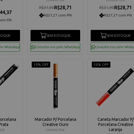
COMPACTOR
COMPACTOR
R$28,71
R$28,71
R$31,90
R$31,90
44,37
R$27,27 com PIX
R$27,27 com PIX
com PIX
TOQUE
SEM ESTOQUE
SEM ESTOQUE
elo WhatsApp
Consulte-nos pelo WhatsApp
Consulte-nos pelo What
10% OFF
10% OFF
Porcelana
Marcador P/ Porcelana
Caneta Marcador P/
Prata
Creative Ouro
Porcelana Creative
Laranja
TOR
COMPACTOR