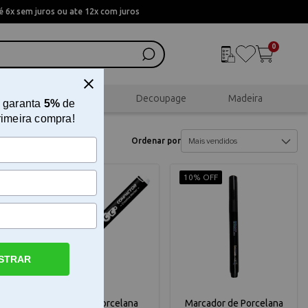
 6x sem juros ou ate 12x com juros
0
al
Scrapbook
Decoupage
Madeira
 garanta
5%
de
rimeira compra!
Ordenar por
10% OFF
10% OFF
STRAR
Marcador Porcelana
Marcador de Porcelana