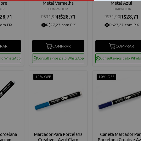
obre
Metal Vermelha
Metal Azul
TOR
COMPACTOR
COMPACTOR
28,71
R$28,71
R$28,71
R$31,90
R$31,90
com PIX
R$27,27 com PIX
R$27,27 com PIX
RAR
COMPRAR
COMPRAR
elo WhatsApp
Consulte-nos pelo WhatsApp
Consulte-nos pelo What
10% OFF
10% OFF
Porcelana
Marcador Para Porcelana
Caneta Marcador Par
Marrom
Creative - Azul Claro
Porcelona Creative Az