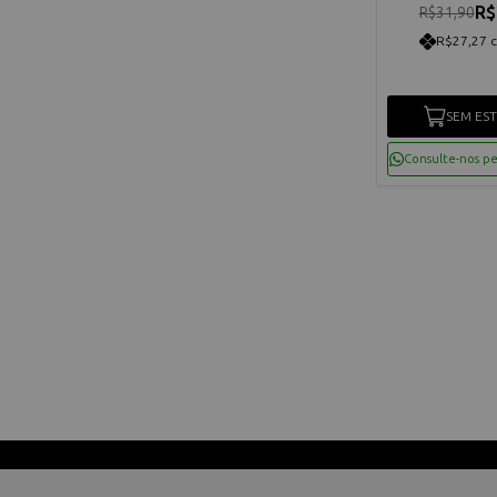
R$
R$31,90
R$27,27 
SEM ES
Consulte-nos p