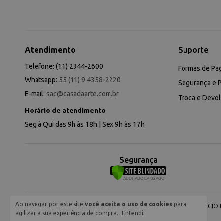
Atendimento
Suporte
Telefone: (11) 2344-2600
Formas de Pa
Whatsapp:
55 (11) 9 4358-2220
Segurança e P
E-mail:
sac@casadaarte.com.br
Troca e Devo
Horário de atendimento
Seg à Qui das 9h às 18h | Sex 9h às 17h
Segurança
Ao navegar por este site
você aceita o uso de cookies
para
NEVA COMERCIO DE
agilizar a sua experiência de compra.
Entendi