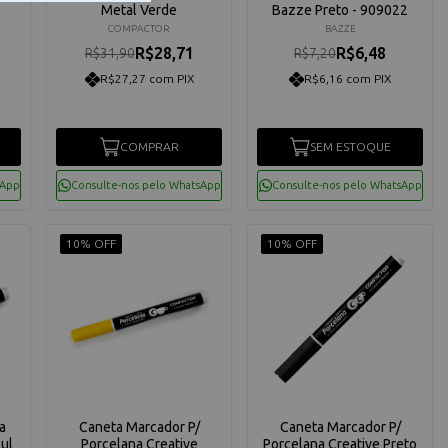
Metal Verde
Bazze Preto - 909022
COMPACTOR
BAZZE
R$28,71
R$6,48
R$31,90
R$7,20
R$27,27 com PIX
R$6,16 com PIX
COMPRAR
SEM ESTOQUE
sApp
Consulte-nos pelo WhatsApp
Consulte-nos pelo WhatsApp
10% OFF
10% OFF
a
Caneta Marcador P/
Caneta Marcador P/
ul
Porcelana Creative
Porcelana Creative Preto