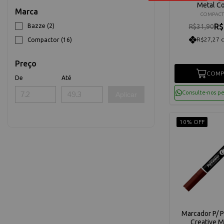
Metal C
Marca
COMPAC
R$
Bazze (2)
R$31,90
R$27,27 
Compactor (16)
Preço
COMP
De
Até
Consulte-nos p
Aplicar
10% OFF
Marcador P/ 
Creative 