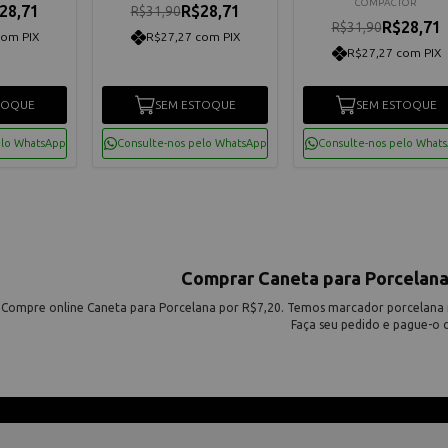
COMPACTOR
28,71
R$28,71
R$31,90
R$28,71
R$31,90
com PIX
R$27,27 com PIX
R$27,27 com PIX
TOQUE
SEM ESTOQUE
SEM ESTOQUE
elo WhatsApp
Consulte-nos pelo WhatsApp
Consulte-nos pelo What
Comprar Caneta para Porcelana
Compre online Caneta para Porcelana por R$7,20. Temos marcador porcelana 
Faça seu pedido e pague-o o