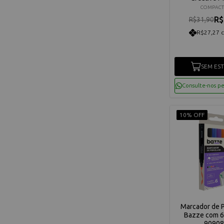
COMPAC
R$
R$31,90
R$27,27 
SEM ES
Consulte-nos p
10% OFF
Marcador de 
Bazze com 6
90908