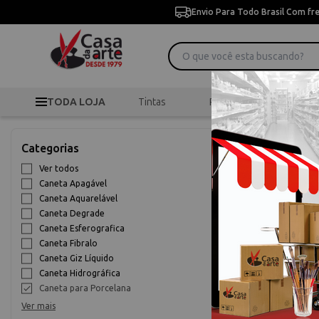
Envio Para Todo Brasil Com fr
TODA LOJA
Tintas
Pincéis
Desen
>
>
C
Início
Canetas
Categorias
Caneta para
Ver todos
Caneta Apagável
10% OFF
Caneta Aquarelável
Caneta Degrade
Caneta Esferografica
Caneta Fibralo
Caneta Giz Líquido
Caneta Hidrográfica
Caneta para Porcelana
Ver mais
Marcador Po