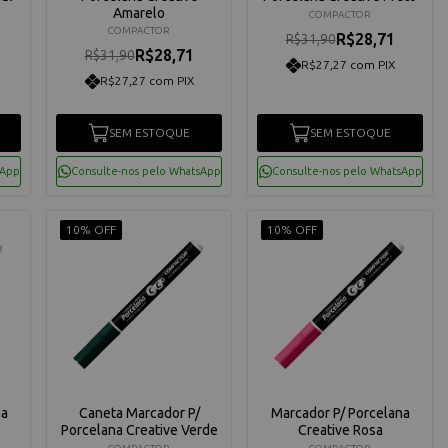
Amarelo
COMPACTOR
COMPACTOR
R$28,71
R$31,90
R$28,71
R$31,90
R$27,27 com PIX
R$27,27 com PIX
SEM ESTOQUE
SEM ESTOQUE
sApp
Consulte-nos pelo WhatsApp
Consulte-nos pelo WhatsApp
10% OFF
10% OFF
na
Caneta Marcador P/
Marcador P/ Porcelana
Porcelana Creative Verde
Creative Rosa