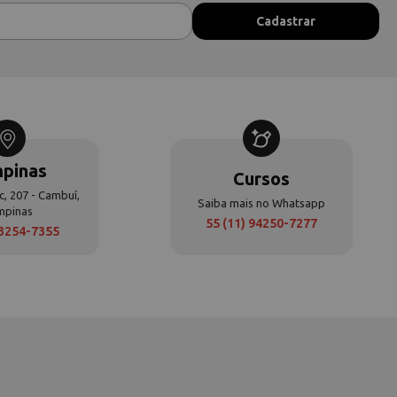
pinas
Cursos
c, 207 - Cambuí,
Saiba mais no Whatsapp
mpinas
55 (11) 94250-7277
 3254-7355