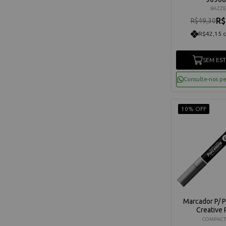
BAZZE
R$
R$49,30
R$42,15 
SEM ES
Consulte-nos p
10% OFF
Marcador P/ 
Creative 
COMPAC