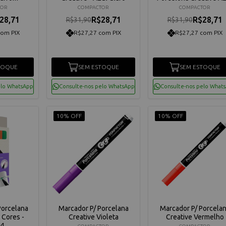
TOR
COMPACTOR
COMPACTOR
28,71
R$28,71
R$28,71
R$31,90
R$31,90
com PIX
R$27,27 com PIX
R$27,27 com PIX
TOQUE
SEM ESTOQUE
SEM ESTOQUE
elo WhatsApp
Consulte-nos pelo WhatsApp
Consulte-nos pelo What
10% OFF
10% OFF
Porcelana
Marcador P/ Porcelana
Marcador P/ Porcela
 Cores -
Creative Violeta
Creative Vermelho
4