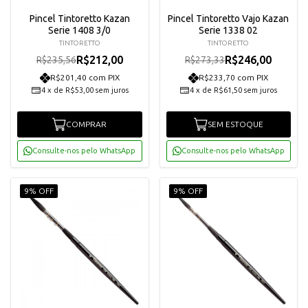
Pincel Tintoretto Kazan
Pincel Tintoretto Vajo Kazan
Serie 1408 3/0
Serie 1338 02
TINTORETTO
TINTORETTO
R$212,00
R$246,00
R$235,56
R$273,33
R$201,40 com PIX
R$233,70 com PIX
4
x
de
R$53,00
sem juros
4
x
de
R$61,50
sem juros
COMPRAR
SEM ESTOQUE
Consulte-nos pelo WhatsApp
Consulte-nos pelo WhatsApp
9% OFF
9% OFF