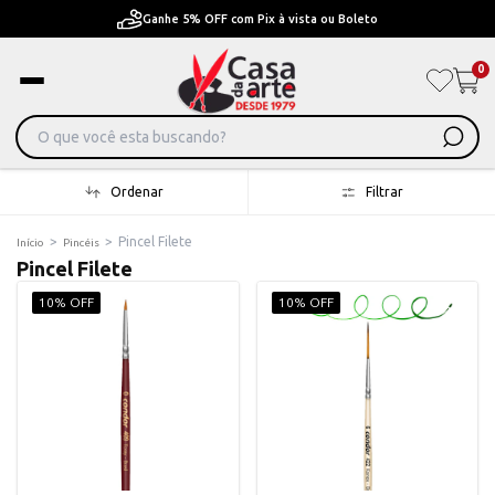
Pague em Até 6x sem juros ou ate 12x com juros
0
Ordenar
Filtrar
>
>
Pincel Filete
Início
Pincéis
Pincel Filete
10% OFF
10% OFF