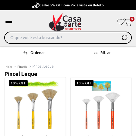
Ganhe 5% OFF com Pix à vista ou Boleto
0
Ordenar
Filtrar
>
>
Pincel Leque
Início
Pincéis
Pincel Leque
10% OFF
10% OFF