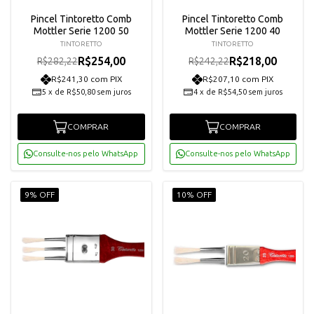
Pincel Tintoretto Comb
Pincel Tintoretto Comb
Mottler Serie 1200 50
Mottler Serie 1200 40
TINTORETTO
TINTORETTO
R$254,00
R$218,00
R$282,22
R$242,22
R$241,30 com PIX
R$207,10 com PIX
5
x
de
R$50,80
sem juros
4
x
de
R$54,50
sem juros
COMPRAR
COMPRAR
Consulte-nos pelo WhatsApp
Consulte-nos pelo WhatsApp
9% OFF
10% OFF