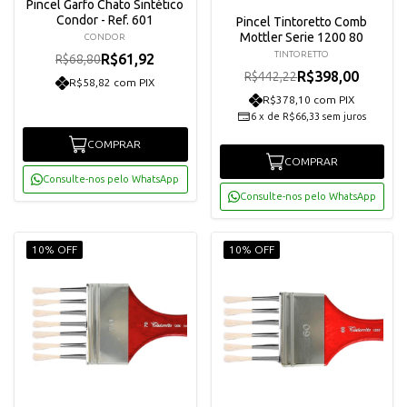
Pincel Garfo Chato Sintético
Condor - Ref. 601
Pincel Tintoretto Comb
Mottler Serie 1200 80
CONDOR
TINTORETTO
R$61,92
R$68,80
R$398,00
R$442,22
R$58,82 com PIX
R$378,10 com PIX
6
x
de
R$66,33
sem juros
COMPRAR
COMPRAR
Consulte-nos pelo WhatsApp
Consulte-nos pelo WhatsApp
10% OFF
10% OFF