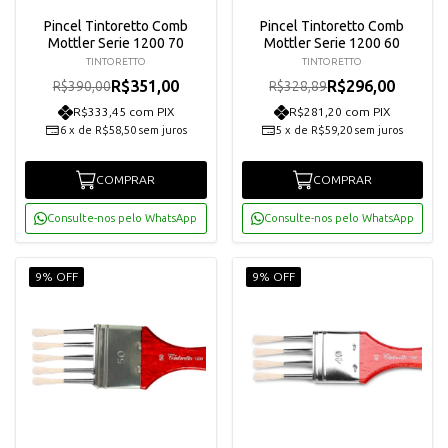
Pincel Tintoretto Comb
Pincel Tintoretto Comb
Mottler Serie 1200 70
Mottler Serie 1200 60
TINTORETTO
TINTORETTO
R$351,00
R$296,00
R$390,00
R$328,89
R$333,45 com PIX
R$281,20 com PIX
6
x
de
R$58,50
sem juros
5
x
de
R$59,20
sem juros
COMPRAR
COMPRAR
Consulte-nos pelo WhatsApp
Consulte-nos pelo WhatsApp
9% OFF
9% OFF