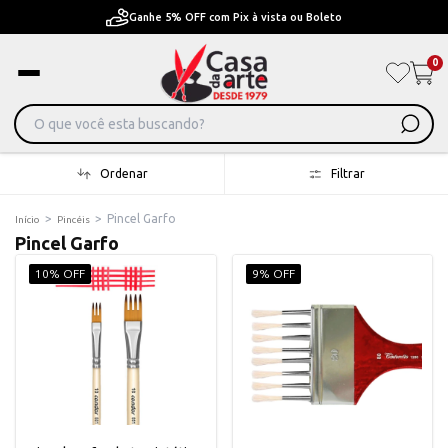
Ganhe 5% OFF com Pix à vista ou Boleto
0
Ordenar
Filtrar
>
>
Pincel Garfo
Início
Pincéis
Pincel Garfo
10% OFF
9% OFF