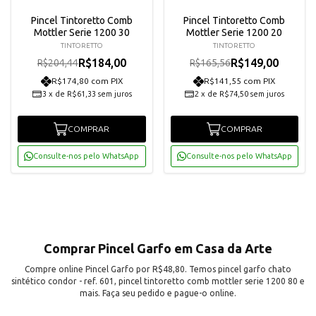
Pincel Tintoretto Comb
Pincel Tintoretto Comb
Mottler Serie 1200 30
Mottler Serie 1200 20
TINTORETTO
TINTORETTO
R$184,00
R$149,00
R$204,44
R$165,56
R$174,80 com PIX
R$141,55 com PIX
3
x
de
R$61,33
sem juros
2
x
de
R$74,50
sem juros
COMPRAR
COMPRAR
Consulte-nos pelo WhatsApp
Consulte-nos pelo WhatsApp
Comprar Pincel Garfo em Casa da Arte
Compre online Pincel Garfo por R$48,80. Temos pincel garfo chato
sintético condor - ref. 601, pincel tintoretto comb mottler serie 1200 80 e
mais. Faça seu pedido e pague-o online.