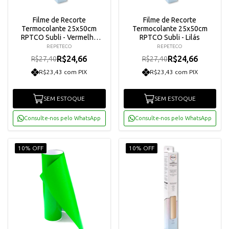
Filme de Recorte
Filme de Recorte
Termocolante 25x50cm
Termocolante 25x50cm
RPTCO Subli - Vermelho
RPTCO Subli - Lilás
Vivo
REPETECO
REPETECO
R$24,66
R$24,66
R$27,40
R$27,40
R$23,43 com PIX
R$23,43 com PIX
SEM ESTOQUE
SEM ESTOQUE
Consulte-nos pelo WhatsApp
Consulte-nos pelo WhatsApp
10% OFF
10% OFF