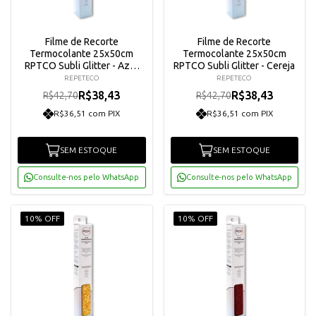
Filme de Recorte
Filme de Recorte
Termocolante 25x50cm
Termocolante 25x50cm
RPTCO Subli Glitter - Azul
RPTCO Subli Glitter - Cereja
Claro
REPETECO
REPETECO
R$38,43
R$38,43
R$42,70
R$42,70
R$36,51 com PIX
R$36,51 com PIX
SEM ESTOQUE
SEM ESTOQUE
Consulte-nos pelo WhatsApp
Consulte-nos pelo WhatsApp
10% OFF
10% OFF