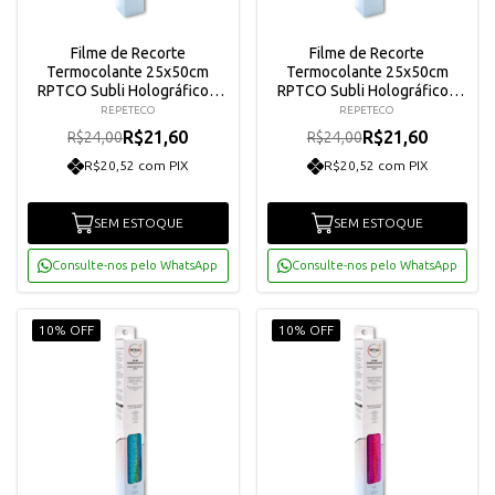
Filme de Recorte
Filme de Recorte
Termocolante 25x50cm
Termocolante 25x50cm
RPTCO Subli Holográfico -
RPTCO Subli Holográfico -
Dourado
Spectrum
REPETECO
REPETECO
R$21,60
R$21,60
R$24,00
R$24,00
R$20,52 com PIX
R$20,52 com PIX
SEM ESTOQUE
SEM ESTOQUE
Consulte-nos pelo WhatsApp
Consulte-nos pelo WhatsApp
10% OFF
10% OFF