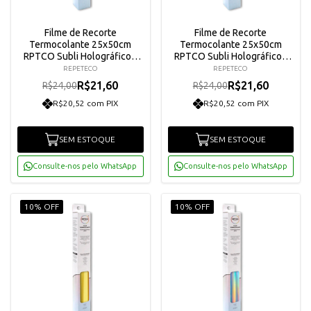
Filme de Recorte
Filme de Recorte
Termocolante 25x50cm
Termocolante 25x50cm
RPTCO Subli Holográfico -
RPTCO Subli Holográfico -
Vermelho
Cobre
REPETECO
REPETECO
R$21,60
R$21,60
R$24,00
R$24,00
R$20,52 com PIX
R$20,52 com PIX
SEM ESTOQUE
SEM ESTOQUE
Consulte-nos pelo WhatsApp
Consulte-nos pelo WhatsApp
10% OFF
10% OFF