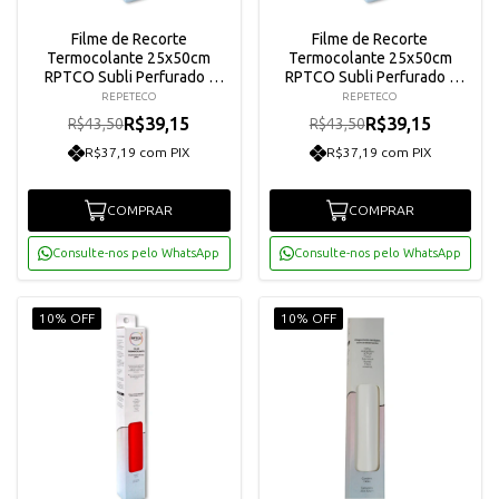
Filme de Recorte
Filme de Recorte
Termocolante 25x50cm
Termocolante 25x50cm
RPTCO Subli Perfurado -
RPTCO Subli Perfurado -
Vermelho
Preto
REPETECO
REPETECO
R$39,15
R$39,15
R$43,50
R$43,50
R$37,19 com PIX
R$37,19 com PIX
COMPRAR
COMPRAR
Consulte-nos pelo WhatsApp
Consulte-nos pelo WhatsApp
10% OFF
10% OFF