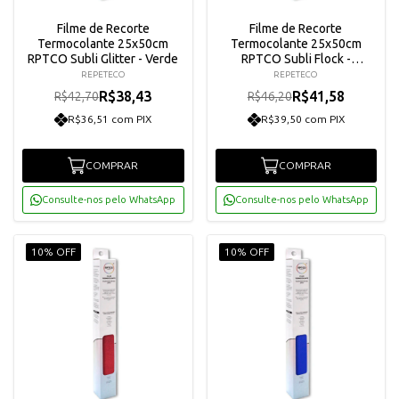
Filme de Recorte
Filme de Recorte
Termocolante 25x50cm
Termocolante 25x50cm
RPTCO Subli Glitter - Verde
RPTCO Subli Flock -
Vermelho
REPETECO
REPETECO
R$38,43
R$41,58
R$42,70
R$46,20
R$36,51 com PIX
R$39,50 com PIX
COMPRAR
COMPRAR
Consulte-nos pelo WhatsApp
Consulte-nos pelo WhatsApp
10% OFF
10% OFF