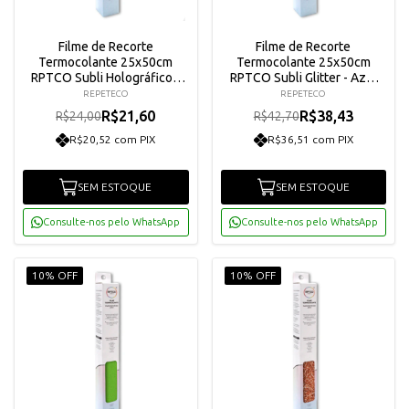
Filme de Recorte
Filme de Recorte
Termocolante 25x50cm
Termocolante 25x50cm
RPTCO Subli Holográfico -
RPTCO Subli Glitter - Azul
Dourado Confete
Céu Arco-íris
REPETECO
REPETECO
R$21,60
R$38,43
R$24,00
R$42,70
R$20,52 com PIX
R$36,51 com PIX
SEM ESTOQUE
SEM ESTOQUE
Consulte-nos pelo WhatsApp
Consulte-nos pelo WhatsApp
10% OFF
10% OFF