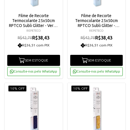
Filme de Recorte
Filme de Recorte
Termocolante 25x50cm
Termocolante 25x50cm
RPTCO Subli Glitter - Verde
RPTCO Subli Glitter -
Claro
Multicor
REPETECO
REPETECO
R$38,43
R$38,43
R$42,70
R$42,70
R$36,51 com PIX
R$36,51 com PIX
SEM ESTOQUE
SEM ESTOQUE
Consulte-nos pelo WhatsApp
Consulte-nos pelo WhatsApp
10% OFF
10% OFF