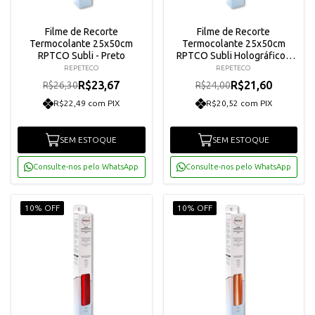
Filme de Recorte
Filme de Recorte
Termocolante 25x50cm
Termocolante 25x50cm
RPTCO Subli - Preto
RPTCO Subli Holográfico -
Preto Confete
REPETECO
REPETECO
R$23,67
R$21,60
R$26,30
R$24,00
R$22,49 com PIX
R$20,52 com PIX
SEM ESTOQUE
SEM ESTOQUE
Consulte-nos pelo WhatsApp
Consulte-nos pelo WhatsApp
10% OFF
10% OFF