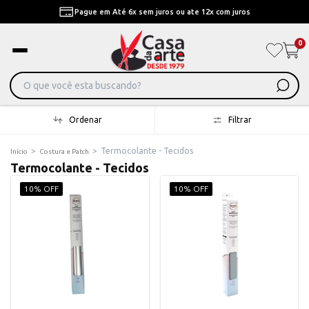
Pague em Até 6x sem juros ou ate 12x com juros
0
Ordenar
Filtrar
>
>
Termocolante - Tecidos
Início
Costura e Patch
Termocolante - Tecidos
10% OFF
10% OFF