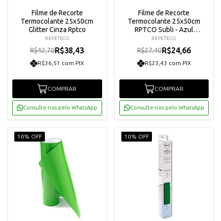
Filme de Recorte
Filme de Recorte
Termocolante 25x50cm
Termocolante 25x50cm
Glitter Cinza Rptco
RPTCO Subli - Azul
Turquesa Claro
REPETECO
REPETECO
R$38,43
R$24,66
R$42,70
R$27,40
R$36,51 com PIX
R$23,43 com PIX
COMPRAR
COMPRAR
Consulte-nos pelo WhatsApp
Consulte-nos pelo WhatsApp
10% OFF
10% OFF