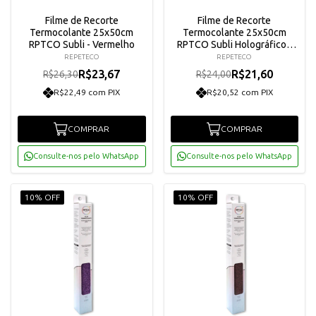
Filme de Recorte
Filme de Recorte
Termocolante 25x50cm
Termocolante 25x50cm
RPTCO Subli - Vermelho
RPTCO Subli Holográfico -
Vermelho Confete
REPETECO
REPETECO
R$23,67
R$21,60
R$26,30
R$24,00
R$22,49 com PIX
R$20,52 com PIX
COMPRAR
COMPRAR
Consulte-nos pelo WhatsApp
Consulte-nos pelo WhatsApp
10% OFF
10% OFF