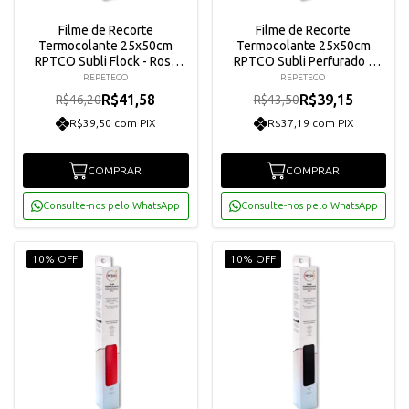
Filme de Recorte
Filme de Recorte
Termocolante 25x50cm
Termocolante 25x50cm
RPTCO Subli Flock - Rosa
RPTCO Subli Perfurado -
Escuro
Azul Royal
REPETECO
REPETECO
R$41,58
R$39,15
R$46,20
R$43,50
R$39,50 com PIX
R$37,19 com PIX
COMPRAR
COMPRAR
Consulte-nos pelo WhatsApp
Consulte-nos pelo WhatsApp
10% OFF
10% OFF