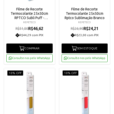
Filme de Recorte
Filme de Recorte
Termocolante 25x50cm
Termocolante 25x50cm
RPTCO Subli Puff -
Rptco Sublimação Branco
Vermelho
REPETECO
REPETECO
R$46,62
R$24,21
R$51,80
R$26,90
R$44,29 com PIX
R$23,00 com PIX
COMPRAR
SEM ESTOQUE
Consulte-nos pelo WhatsApp
Consulte-nos pelo WhatsApp
10% OFF
10% OFF