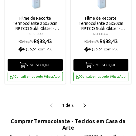
Filme de Recorte
Filme de Recorte
Termocolante 25x50cm
Termocolante 25x50cm
RPTCO Subli Glitter -
RPTCO Subli Glitter -
Dourado
Vermelho
REPETECO
REPETECO
R$38,43
R$38,43
R$42,70
R$42,70
R$36,51 com PIX
R$36,51 com PIX
SEM ESTOQUE
SEM ESTOQUE
Consulte-nos pelo WhatsApp
Consulte-nos pelo WhatsApp
1
de
2
Comprar Termocolante - Tecidos em Casa da
Arte