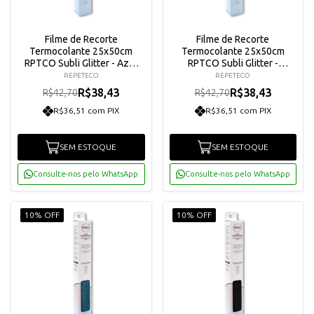
Filme de Recorte
Filme de Recorte
Termocolante 25x50cm
Termocolante 25x50cm
RPTCO Subli Glitter - Azul
RPTCO Subli Glitter -
Royal
Dourado Claro
REPETECO
REPETECO
R$38,43
R$38,43
R$42,70
R$42,70
R$36,51 com PIX
R$36,51 com PIX
SEM ESTOQUE
SEM ESTOQUE
Consulte-nos pelo WhatsApp
Consulte-nos pelo WhatsApp
10% OFF
10% OFF