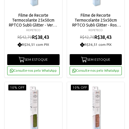
Filme de Recorte
Filme de Recorte
Termocolante 25x50cm
Termocolante 25x50cm
RPTCO Subli Glitter - Verde
RPTCO Subli Glitter - Rosa
Neon Arco-íris
Claro
REPETECO
REPETECO
R$38,43
R$38,43
R$42,70
R$42,70
R$36,51 com PIX
R$36,51 com PIX
SEM ESTOQUE
SEM ESTOQUE
Consulte-nos pelo WhatsApp
Consulte-nos pelo WhatsApp
10% OFF
10% OFF