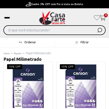
Ganhe 5% OFF com Pix à vista ou Boleto
0
Ordenar
Filtrar
>
>
Papel Milimetrado
Início
Papéis
Papel Milimetrado
10% OFF
10% OFF