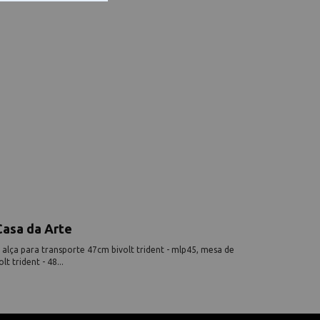
asa da Arte
lça para transporte 47cm bivolt trident - mlp45, mesa de
t trident - 48...