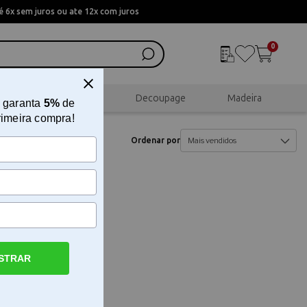
 6x sem juros ou ate 12x com juros
0
al
Scrapbook
Decoupage
Madeira
 garanta
5%
de
rimeira compra!
Ordenar por
STRAR