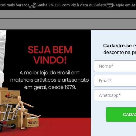
etes mais baratos
Ganhe 5% OFF com Pix à vista ou Boleto
Pague em Até
ho
Cavaletes
Pintura Artística
Pintura Artesan
Cadastre-se
e
desconto na p
esa de Luz
10% OFF
CADA
z Portátil
Mesa de Luz com 4