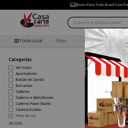
Envio Para Todo Brasil Com fr
TODA LOJA
Tintas
Pincéis
Desen
>
>
M
Início
Desenho
Categorias
Mesa de Luz
Ver todos
Apontadores
10% OFF
Bastão de Carvão
Borrachas
Caderno
Caderno e Sketchbooks
Caderno Paper Blanks
Canetas Ecoline
Mesa de Luz
Ver mais
Prancheta de Lu