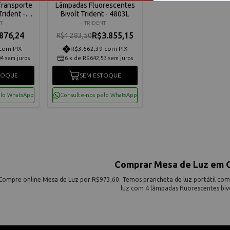
Transporte
Lâmpadas Fluorescentes
rident -
Bivolt Trident - 4803L
5
T
TRIDENT
876,24
R$3.855,15
R$4.283,50
com PIX
R$3.662,39 com PIX
04
sem juros
6
x
de
R$642,53
sem juros
TOQUE
SEM ESTOQUE
elo WhatsApp
Consulte-nos pelo WhatsApp
Comprar Mesa de Luz em C
Compre online Mesa de Luz por R$973,60. Temos prancheta de luz portátil com a
luz com 4 lâmpadas fluorescentes bivol