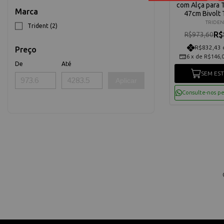
com Alça para 
Marca
47cm Bivolt T
MLP4
TRIDEN
Trident (2)
R$
R$973,60
R$832,43 
Preço
6
x
de
R$146,
De
Até
SEM ES
Aplicar
Consulte-nos p