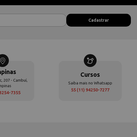
pinas
Cursos
c, 207 - Cambuí,
Saiba mais no Whatsapp
mpinas
55 (11) 94250-7277
 3254-7355