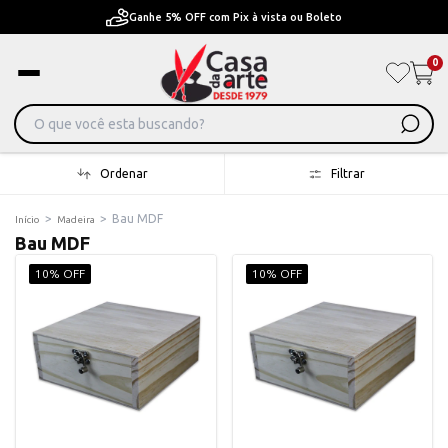
Ganhe 5% OFF com Pix à vista ou Boleto
0
Ordenar
Filtrar
>
>
Bau MDF
Início
Madeira
Bau MDF
10% OFF
10% OFF