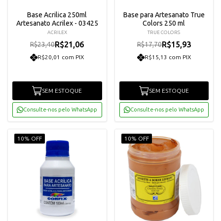
Base Acrilica 250ml
Base para Artesanato True
Artesanato Acrilex - 03425
Colors 250 ml
ACRILEX
TRUE COLORS
R$21,06
R$15,93
R$23,40
R$17,70
R$20,01 com PIX
R$15,13 com PIX
SEM ESTOQUE
SEM ESTOQUE
Consulte-nos pelo WhatsApp
Consulte-nos pelo WhatsApp
10% OFF
10% OFF