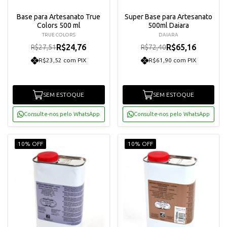
Base para Artesanato True
Super Base para Artesanato
Colors 500 ml
500ml Daiara
TRUE COLORS
DAIARA
R$24,76
R$65,16
R$27,51
R$72,40
R$23,52 com PIX
R$61,90 com PIX
SEM ESTOQUE
SEM ESTOQUE
Consulte-nos pelo WhatsApp
Consulte-nos pelo WhatsApp
10% OFF
10% OFF