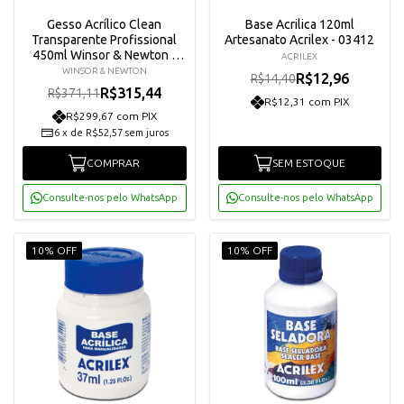
Gesso Acrílico Clean
Base Acrilica 120ml
Transparente Profissional
Artesanato Acrilex - 03412
450ml Winsor & Newton -
ACRILEX
3050919
WINSOR & NEWTON
R$12,96
R$14,40
R$315,44
R$371,11
R$12,31 com PIX
R$299,67 com PIX
6
x
de
R$52,57
sem juros
COMPRAR
SEM ESTOQUE
Consulte-nos pelo WhatsApp
Consulte-nos pelo WhatsApp
10% OFF
10% OFF