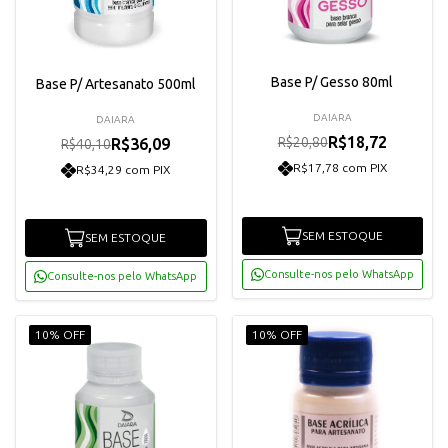
Base P/ Gesso 80ml
Base P/ Artesanato 500ml
DAIARA
DAIARA
R$18,72
R$20,80
R$36,09
R$40,10
R$17,78 com PIX
R$34,29 com PIX
SEM ESTOQUE
SEM ESTOQUE
Consulte-nos pelo WhatsApp
Consulte-nos pelo WhatsApp
10% OFF
10% OFF