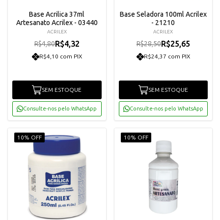
Base Acrilica 37ml
Base Seladora 100ml Acrilex
Artesanato Acrilex - 03440
- 21210
ACRILEX
ACRILEX
R$4,32
R$25,65
R$4,80
R$28,50
R$4,10 com PIX
R$24,37 com PIX
SEM ESTOQUE
SEM ESTOQUE
Consulte-nos pelo WhatsApp
Consulte-nos pelo WhatsApp
10% OFF
10% OFF