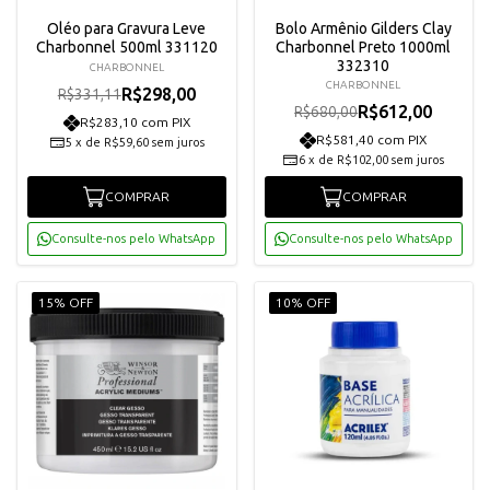
Oléo para Gravura Leve
Bolo Armênio Gilders Clay
Charbonnel 500ml 331120
Charbonnel Preto 1000ml
332310
CHARBONNEL
CHARBONNEL
R$298,00
R$331,11
R$612,00
R$680,00
R$283,10 com PIX
R$581,40 com PIX
5
x
de
R$59,60
sem juros
6
x
de
R$102,00
sem juros
COMPRAR
COMPRAR
Consulte-nos pelo WhatsApp
Consulte-nos pelo WhatsApp
15% OFF
10% OFF