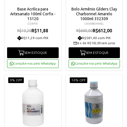
Base Acrilica para
Bolo Armênio Gilders Clay
Artesanato 100ml Corfix -
Charbonnel Amarelo
15120
1000ml 332309
CORFIX
CHARBONNEL
R$11,88
R$612,00
R$13,20
R$680,00
R$11,29 com PIX
R$581,40 com PIX
6
x
de
R$102,00
sem juros
SEM ESTOQUE
SEM ESTOQUE
Consulte-nos pelo WhatsApp
Consulte-nos pelo WhatsApp
9% OFF
10% OFF