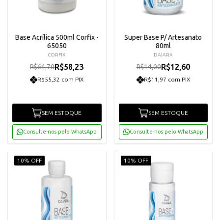
Base Acrílica 500ml Corfix -
Super Base P/ Artesanato
65050
80ml
CORFIX
DAIARA
R$58,23
R$12,60
R$64,70
R$14,00
R$55,32 com PIX
R$11,97 com PIX
SEM ESTOQUE
SEM ESTOQUE
Consulte-nos pelo WhatsApp
Consulte-nos pelo WhatsApp
10% OFF
10% OFF