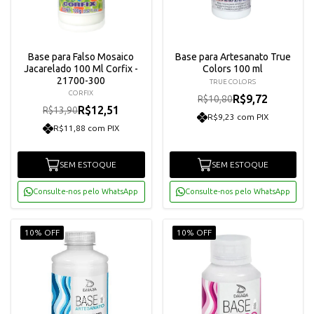
Base para Falso Mosaico
Base para Artesanato True
Jacarelado 100 Ml Corfix -
Colors 100 ml
21700-300
TRUE COLORS
CORFIX
R$9,72
R$10,80
R$12,51
R$13,90
R$9,23 com PIX
R$11,88 com PIX
SEM ESTOQUE
SEM ESTOQUE
Consulte-nos pelo WhatsApp
Consulte-nos pelo WhatsApp
10% OFF
10% OFF