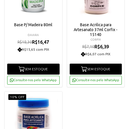
Base P/ Madeira 80ml
Base Acrilica para
Artesanato 37ml Corfix -
15140
DAIARA
CORFIX
R$16,47
R$18,30
R$6,39
R$7,10
R$15,65 com PIX
R$6,07 com PIX
SEM ESTOQUE
SEM ESTOQUE
Consulte-nos pelo WhatsApp
Consulte-nos pelo WhatsApp
10% OFF