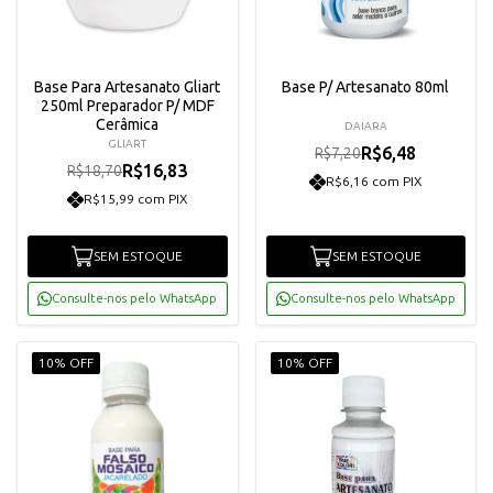
Base Para Artesanato Gliart
Base P/ Artesanato 80ml
250ml Preparador P/ MDF
Cerâmica
DAIARA
GLIART
R$6,48
R$7,20
R$16,83
R$18,70
R$6,16 com PIX
R$15,99 com PIX
SEM ESTOQUE
SEM ESTOQUE
Consulte-nos pelo WhatsApp
Consulte-nos pelo WhatsApp
10% OFF
10% OFF