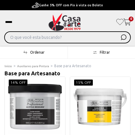
Pague em Até 6x sem juros ou ate 12x com juros
0
Ordenar
Filtrar
>
>
Base para Artesanato
Início
Auxiliares para Pintura
Base para Artesanato
14% OFF
15% OFF