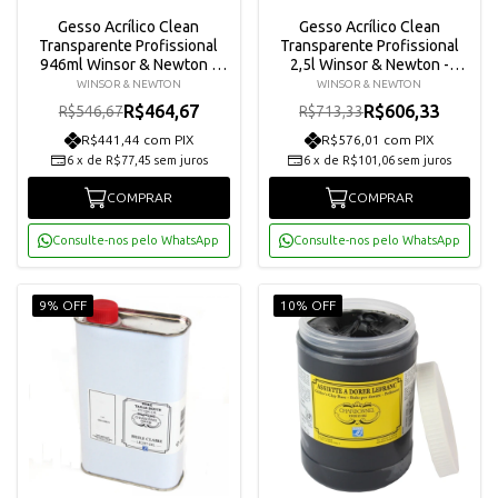
Gesso Acrílico Clean
Gesso Acrílico Clean
Transparente Profissional
Transparente Profissional
946ml Winsor & Newton -
2,5l Winsor & Newton -
3054919
3055948
WINSOR & NEWTON
WINSOR & NEWTON
R$464,67
R$606,33
R$546,67
R$713,33
R$441,44 com PIX
R$576,01 com PIX
6
x
de
R$77,45
sem juros
6
x
de
R$101,06
sem juros
COMPRAR
COMPRAR
Consulte-nos pelo WhatsApp
Consulte-nos pelo WhatsApp
9% OFF
10% OFF