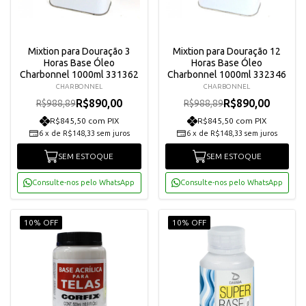
Mixtion para Douração 3
Mixtion para Douração 12
Horas Base Óleo
Horas Base Óleo
Charbonnel 1000ml 331362
Charbonnel 1000ml 332346
CHARBONNEL
CHARBONNEL
R$890,00
R$890,00
R$988,89
R$988,89
R$845,50 com PIX
R$845,50 com PIX
6
x
de
R$148,33
sem juros
6
x
de
R$148,33
sem juros
SEM ESTOQUE
SEM ESTOQUE
Consulte-nos pelo WhatsApp
Consulte-nos pelo WhatsApp
10% OFF
10% OFF