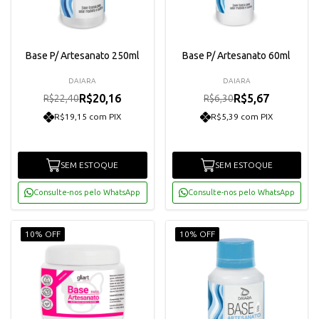
Base P/ Artesanato 250ml
Base P/ Artesanato 60ml
DAIARA
DAIARA
R$20,16
R$5,67
R$22,40
R$6,30
R$19,15 com PIX
R$5,39 com PIX
SEM ESTOQUE
SEM ESTOQUE
Consulte-nos pelo WhatsApp
Consulte-nos pelo WhatsApp
10% OFF
10% OFF