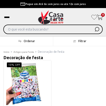
Pague em Até 6x sem juros ou ate 12x com juros
0
Ordenar
Filtrar
>
>
Decoração de festa
Início
Artigos para Festa
Decoração de festa
10% OFF