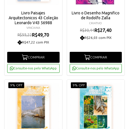
Livro Paisajes
Livro o Desenho Magnifico
Arquitectonicos 43 Coleção
de Rodolfo Zalla
Leonardo V43 56988
CRIATIVO
VINCIANA
R$27,40
R$30,44
R$49,70
R$55,22
R$26,03 com PIX
R$47,22 com PIX
COMPRAR
COMPRAR
Consulte-nos pelo WhatsApp
Consulte-nos pelo WhatsApp
9% OFF
9% OFF