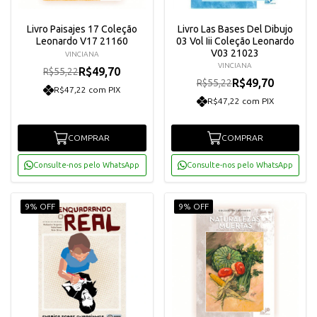
Livro Paisajes 17 Coleção
Livro Las Bases Del Dibujo
Leonardo V17 21160
03 Vol Iii Coleção Leonardo
V03 21023
VINCIANA
VINCIANA
R$49,70
R$55,22
R$49,70
R$55,22
R$47,22 com PIX
R$47,22 com PIX
COMPRAR
COMPRAR
Consulte-nos pelo WhatsApp
Consulte-nos pelo WhatsApp
9% OFF
9% OFF