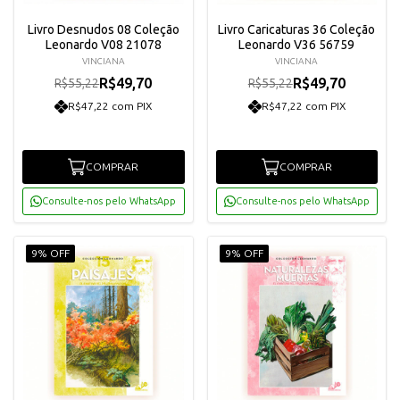
Livro Desnudos 08 Coleção
Livro Caricaturas 36 Coleção
Leonardo V08 21078
Leonardo V36 56759
VINCIANA
VINCIANA
R$49,70
R$49,70
R$55,22
R$55,22
R$47,22 com PIX
R$47,22 com PIX
COMPRAR
COMPRAR
Consulte-nos pelo WhatsApp
Consulte-nos pelo WhatsApp
9% OFF
9% OFF