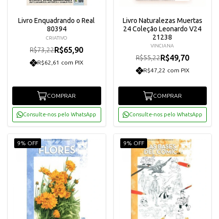
Livro Enquadrando o Real
Livro Naturalezas Muertas
80394
24 Coleção Leonardo V24
21238
CRIATIVO
VINCIANA
R$65,90
R$73,22
R$49,70
R$55,22
R$62,61 com PIX
R$47,22 com PIX
COMPRAR
COMPRAR
Consulte-nos pelo WhatsApp
Consulte-nos pelo WhatsApp
9% OFF
9% OFF