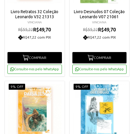
Livro Retratos 32 Coleção
Livro Desnudos 07 Coleção
Leonardo V32 21313
Leonardo V07 21061
VINCIANA
VINCIANA
R$49,70
R$49,70
R$55,22
R$55,22
R$47,22 com PIX
R$47,22 com PIX
COMPRAR
COMPRAR
Consulte-nos pelo WhatsApp
Consulte-nos pelo WhatsApp
9% OFF
9% OFF