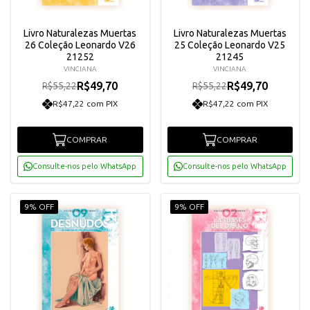
Livro Naturalezas Muertas
Livro Naturalezas Muertas
26 Coleção Leonardo V26
25 Coleção Leonardo V25
21252
21245
VINCIANA
VINCIANA
R$49,70
R$49,70
R$55,22
R$55,22
R$47,22 com PIX
R$47,22 com PIX
COMPRAR
COMPRAR
Consulte-nos pelo WhatsApp
Consulte-nos pelo WhatsApp
9% OFF
9% OFF