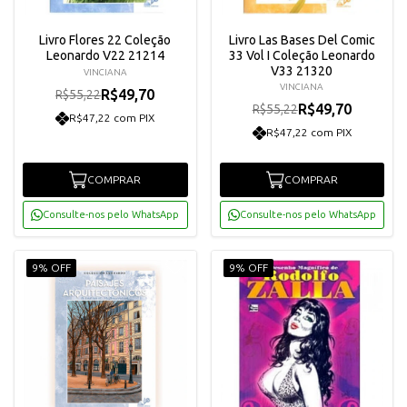
Livro Flores 22 Coleção
Livro Las Bases Del Comic
Leonardo V22 21214
33 Vol I Coleção Leonardo
V33 21320
VINCIANA
VINCIANA
R$49,70
R$55,22
R$49,70
R$55,22
R$47,22 com PIX
R$47,22 com PIX
COMPRAR
COMPRAR
Consulte-nos pelo WhatsApp
Consulte-nos pelo WhatsApp
9% OFF
9% OFF