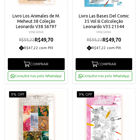
Livro Los Animales de M.
Livro Las Bases Del Comic
Meheut 38 Coleção
35 Vol Iii Colcoleção
Leonardo V38 56797
Leonardo V35 21344
VINCIANA
VINCIANA
R$49,70
R$49,70
R$55,22
R$55,22
R$47,22 com PIX
R$47,22 com PIX
COMPRAR
COMPRAR
Consulte-nos pelo WhatsApp
Consulte-nos pelo WhatsApp
9% OFF
9% OFF