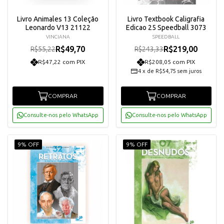
Livro Animales 13 Coleção
Livro Textbook Caligrafia
Leonardo V13 21122
Edicao 25 Speedball 3073
VINCIANA
SPEEDBALL
R$49,70
R$219,00
R$55,22
R$243,33
R$47,22 com PIX
R$208,05 com PIX
4
x
de
R$54,75
sem juros
COMPRAR
COMPRAR
Consulte-nos pelo WhatsApp
Consulte-nos pelo WhatsApp
9% OFF
9% OFF