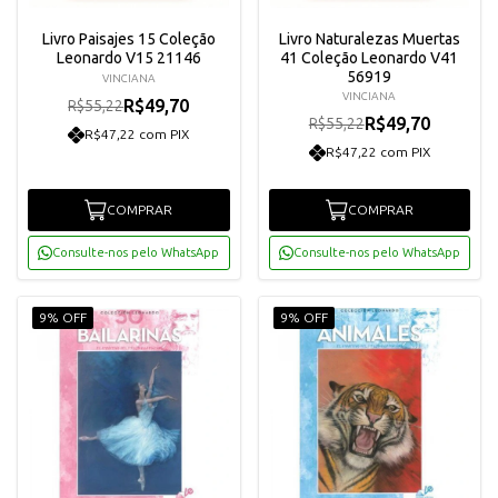
Livro Paisajes 15 Coleção
Livro Naturalezas Muertas
Leonardo V15 21146
41 Coleção Leonardo V41
56919
VINCIANA
VINCIANA
R$49,70
R$55,22
R$49,70
R$55,22
R$47,22 com PIX
R$47,22 com PIX
COMPRAR
COMPRAR
Consulte-nos pelo WhatsApp
Consulte-nos pelo WhatsApp
9% OFF
9% OFF