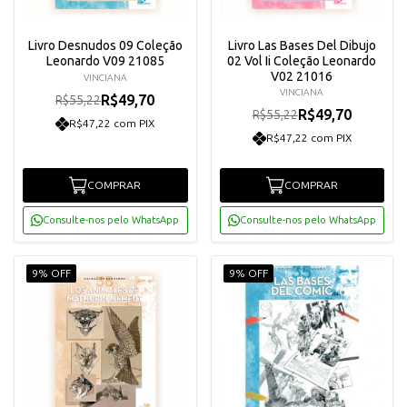
Livro Desnudos 09 Coleção
Livro Las Bases Del Dibujo
Leonardo V09 21085
02 Vol Ii Coleção Leonardo
V02 21016
VINCIANA
VINCIANA
R$49,70
R$55,22
R$49,70
R$55,22
R$47,22 com PIX
R$47,22 com PIX
COMPRAR
COMPRAR
Consulte-nos pelo WhatsApp
Consulte-nos pelo WhatsApp
9% OFF
9% OFF