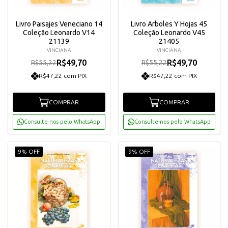
Livro Paisajes Veneciano 14
Livro Arboles Y Hojas 45
Coleção Leonardo V14
Coleção Leonardo V45
21139
21405
VINCIANA
VINCIANA
R$49,70
R$49,70
R$55,22
R$55,22
R$47,22 com PIX
R$47,22 com PIX
COMPRAR
COMPRAR
Consulte-nos pelo WhatsApp
Consulte-nos pelo WhatsApp
9% OFF
9% OFF