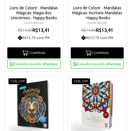
Livro de Colorir - Mandalas
Livro de Colorir - Mandalas
Mágicas: Magia dos
Mágicas: Incríveis Mandalas
Unicórnios - Happy Books
- Happy Books
HAPPY BOOKS
HAPPY BOOKS
R$13,41
R$13,41
R$14,90
R$14,90
R$12,74 com PIX
R$12,74 com PIX
COMPRAR
COMPRAR
Consulte-nos pelo WhatsApp
Consulte-nos pelo WhatsApp
10% OFF
10% OFF