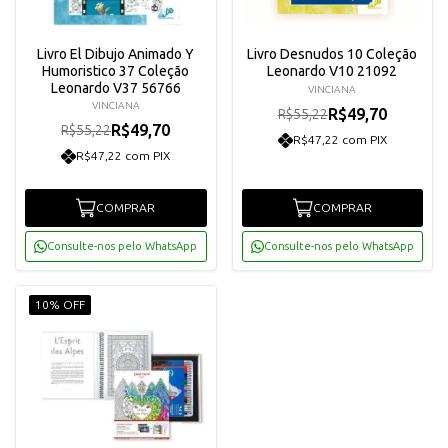
Livro El Dibujo Animado Y
Livro Desnudos 10 Coleção
Humoristico 37 Coleção
Leonardo V10 21092
Leonardo V37 56766
VINCIANA
VINCIANA
R$49,70
R$55,22
R$49,70
R$55,22
R$47,22 com PIX
R$47,22 com PIX
COMPRAR
COMPRAR
Consulte-nos pelo WhatsApp
Consulte-nos pelo WhatsApp
10% OFF