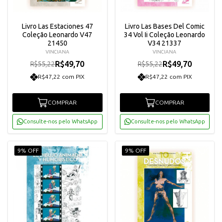
Livro Las Estaciones 47
Livro Las Bases Del Comic
Coleção Leonardo V47
34 Vol Ii Coleção Leonardo
21450
V34 21337
VINCIANA
VINCIANA
R$49,70
R$49,70
R$55,22
R$55,22
R$47,22 com PIX
R$47,22 com PIX
COMPRAR
COMPRAR
Consulte-nos pelo WhatsApp
Consulte-nos pelo WhatsApp
9% OFF
9% OFF