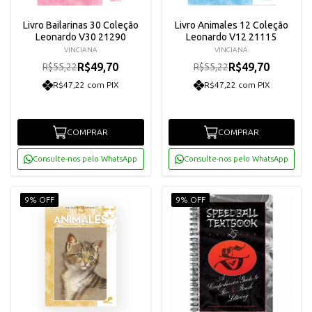
Livro Bailarinas 30 Coleção
Livro Animales 12 Coleção
Leonardo V30 21290
Leonardo V12 21115
VINCIANA
VINCIANA
R$49,70
R$49,70
R$55,22
R$55,22
R$47,22 com PIX
R$47,22 com PIX
COMPRAR
COMPRAR
Consulte-nos pelo WhatsApp
Consulte-nos pelo WhatsApp
9% OFF
9% OFF