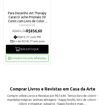
Para Desenho Art Therapy
Caran D´ache Prismalo 30
Cores com Livro de Colorir
3000600
CARANDACHE
R$856,60
R$951,78
R$813,77 com PIX
6
x
de
R$142,77
sem juros
SEM ESTOQUE
Consulte-nos pelo WhatsApp
Comprar Livros e Revistas em Casa da Arte
Compre online Livros e Revistas por R$14,90. Temos livro de colorir -
mandalas mágicas: animais selvagens - happy books, livro de colorir -
colorir e imaginar: pássaros - happy books e mais. ...