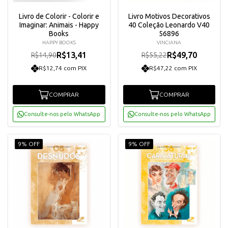
Livro de Colorir - Colorir e
Livro Motivos Decorativos
Imaginar: Animais - Happy
40 Coleção Leonardo V40
Books
56896
HAPPY BOOKS
VINCIANA
R$13,41
R$49,70
R$14,90
R$55,22
R$12,74 com PIX
R$47,22 com PIX
COMPRAR
COMPRAR
Consulte-nos pelo WhatsApp
Consulte-nos pelo WhatsApp
9% OFF
9% OFF