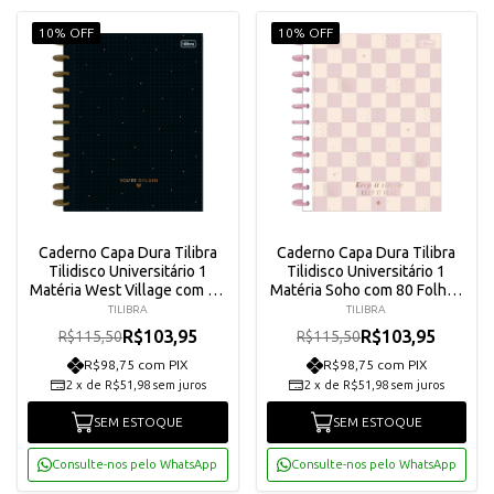
10% OFF
10% OFF
Caderno Capa Dura Tilibra
Caderno Capa Dura Tilibra
Tilidisco Universitário 1
Tilidisco Universitário 1
Matéria West Village com 80
Matéria Soho com 80 Folhas
Folhas - 34136
- 34286
TILIBRA
TILIBRA
R$103,95
R$103,95
R$115,50
R$115,50
R$98,75 com PIX
R$98,75 com PIX
2
x
de
R$51,98
sem juros
2
x
de
R$51,98
sem juros
SEM ESTOQUE
SEM ESTOQUE
Consulte-nos pelo WhatsApp
Consulte-nos pelo WhatsApp