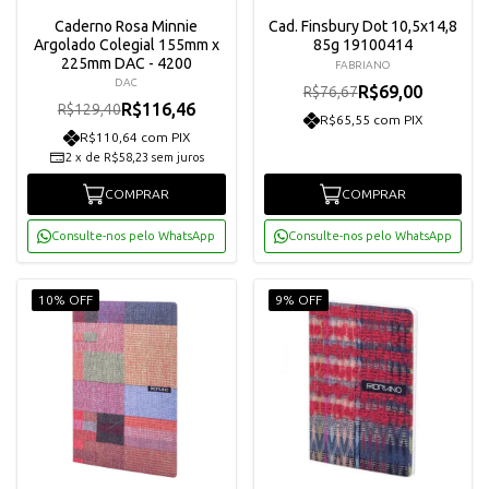
Caderno Rosa Minnie
Cad. Finsbury Dot 10,5x14,8
Argolado Colegial 155mm x
85g 19100414
225mm DAC - 4200
FABRIANO
DAC
R$69,00
R$76,67
R$116,46
R$129,40
R$65,55 com PIX
R$110,64 com PIX
2
x
de
R$58,23
sem juros
COMPRAR
COMPRAR
Consulte-nos pelo WhatsApp
Consulte-nos pelo WhatsApp
10% OFF
9% OFF