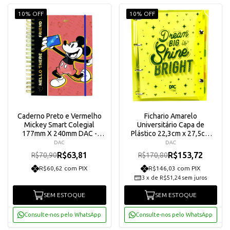
10% OFF
10% OFF
Caderno Preto e Vermelho
Fichario Amarelo
Mickey Smart Colegial
Universitário Capa de
177mm X 240mm DAC -
Plástico 22,3cm x 27,5cm
4193
Color Bubble - 3865
DAC
DAC
R$63,81
R$153,72
R$70,90
R$170,80
R$60,62 com PIX
R$146,03 com PIX
3
x
de
R$51,24
sem juros
SEM ESTOQUE
SEM ESTOQUE
Consulte-nos pelo WhatsApp
Consulte-nos pelo WhatsApp