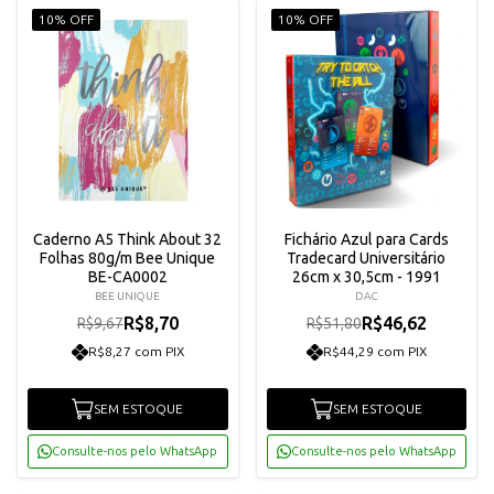
10% OFF
10% OFF
Caderno A5 Think About 32
Fichário Azul para Cards
Folhas 80g/m Bee Unique
Tradecard Universitário
BE-CA0002
26cm x 30,5cm - 1991
BEE UNIQUE
DAC
R$8,70
R$46,62
R$9,67
R$51,80
R$8,27 com PIX
R$44,29 com PIX
SEM ESTOQUE
SEM ESTOQUE
Consulte-nos pelo WhatsApp
Consulte-nos pelo WhatsApp