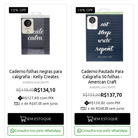
10% OFF
10% OFF
Caderno folhas negras para
Caderno Pautado Para
caligrafia - Kelly Creates
Caligrafia 50 folhas -
American Craft
AMERICAN CRAFT
AMERICAN CRAFT
R$134,10
R$149,00
R$137,70
R$153,00
R$127,40 com PIX
R$130,82 com PIX
2
x
de
R$67,05
sem juros
2
x
de
R$68,85
sem juros
SEM ESTOQUE
SEM ESTOQUE
Consulte-nos pelo WhatsApp
Consulte-nos pelo WhatsApp