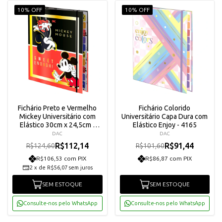
10% OFF
10% OFF
Fichário Preto e Vermelho
Fichário Colorido
Mickey Universitário com
Universitário Capa Dura com
Elástico 30cm x 24,5cm -
Elástico Enjoy - 4165
4403
DAC
DAC
R$112,14
R$91,44
R$124,60
R$101,60
R$106,53 com PIX
R$86,87 com PIX
2
x
de
R$56,07
sem juros
SEM ESTOQUE
SEM ESTOQUE
Consulte-nos pelo WhatsApp
Consulte-nos pelo WhatsApp