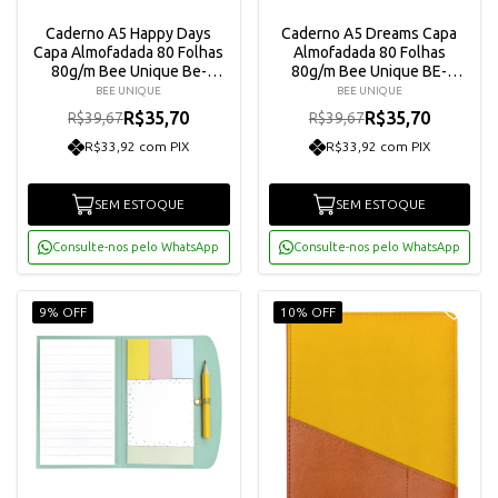
Caderno A5 Happy Days
Caderno A5 Dreams Capa
Capa Almofadada 80 Folhas
Almofadada 80 Folhas
80g/m Bee Unique Be-
80g/m Bee Unique BE-
ca0014
CA0013
BEE UNIQUE
BEE UNIQUE
R$35,70
R$35,70
R$39,67
R$39,67
R$33,92 com PIX
R$33,92 com PIX
SEM ESTOQUE
SEM ESTOQUE
Consulte-nos pelo WhatsApp
Consulte-nos pelo WhatsApp
9% OFF
10% OFF