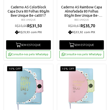
Caderno A5 Colorblock
Caderno A5 Raimbow Capa
Capa Dura 80 Folhas 80g/m
Almofadada 80 Folhas
Bee Unique Be-ca0017
80g/m Bee Unique Be-
ca0016
BEE UNIQUE
BEE UNIQUE
R$31,50
R$35,70
R$35,00
R$39,67
R$29,93 com PIX
R$33,92 com PIX
SEM ESTOQUE
SEM ESTOQUE
Consulte-nos pelo WhatsApp
Consulte-nos pelo WhatsApp
10% OFF
10% OFF