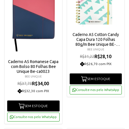
Caderno A5 Cotton Candy
Capa Dura 120 Folhas
80g/m Bee Unique BE-
CA0008
BEE UNIQUE
R$28,10
R$31,22
Caderno A5 Romanese Capa
R$26,70 com PIX
com Bolso 80 Folhas Bee
Unique Be-ca0023
BEE UNIQUE
SEM ESTOQUE
R$34,00
R$37,78
Consulte-nos pelo WhatsApp
R$32,30 com PIX
SEM ESTOQUE
Consulte-nos pelo WhatsApp