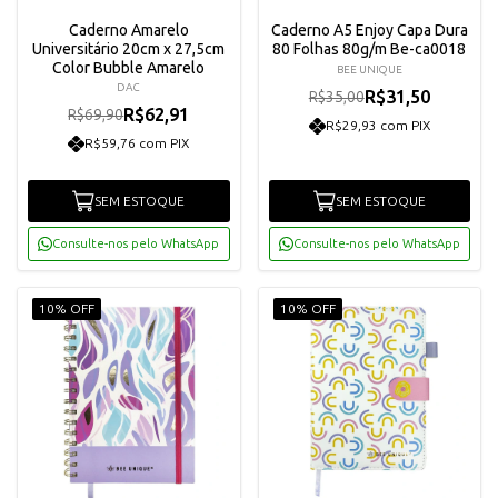
Caderno Amarelo
Caderno A5 Enjoy Capa Dura
Universitário 20cm x 27,5cm
80 Folhas 80g/m Be-ca0018
Color Bubble Amarelo
BEE UNIQUE
DAC
R$31,50
R$35,00
R$62,91
R$69,90
R$29,93 com PIX
R$59,76 com PIX
SEM ESTOQUE
SEM ESTOQUE
Consulte-nos pelo WhatsApp
Consulte-nos pelo WhatsApp
10% OFF
10% OFF