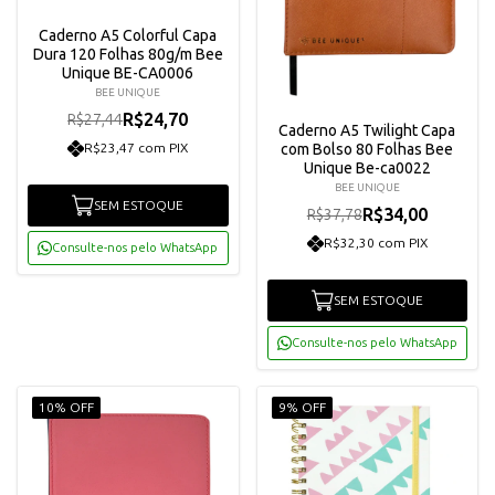
Caderno A5 Colorful Capa
Dura 120 Folhas 80g/m Bee
Unique BE-CA0006
BEE UNIQUE
R$24,70
R$27,44
Caderno A5 Twilight Capa
R$23,47 com PIX
com Bolso 80 Folhas Bee
Unique Be-ca0022
BEE UNIQUE
SEM ESTOQUE
R$34,00
R$37,78
R$32,30 com PIX
Consulte-nos pelo WhatsApp
SEM ESTOQUE
Consulte-nos pelo WhatsApp
10% OFF
9% OFF