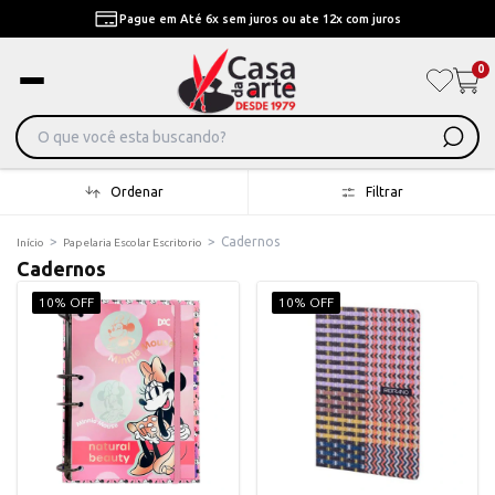
Pague em Até 6x sem juros ou ate 12x com juros
0
Ordenar
Filtrar
>
>
Cadernos
Início
Papelaria Escolar Escritorio
Cadernos
10% OFF
10% OFF