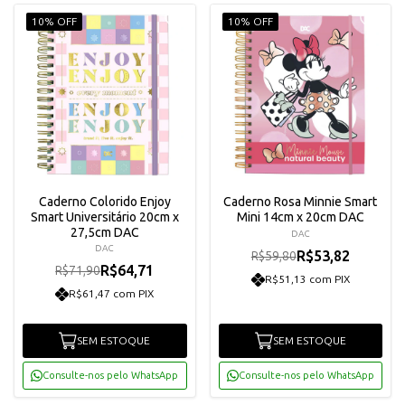
10% OFF
10% OFF
Caderno Colorido Enjoy
Caderno Rosa Minnie Smart
Smart Universitário 20cm x
Mini 14cm x 20cm DAC
27,5cm DAC
DAC
DAC
R$53,82
R$59,80
R$64,71
R$71,90
R$51,13 com PIX
R$61,47 com PIX
SEM ESTOQUE
SEM ESTOQUE
Consulte-nos pelo WhatsApp
Consulte-nos pelo WhatsApp