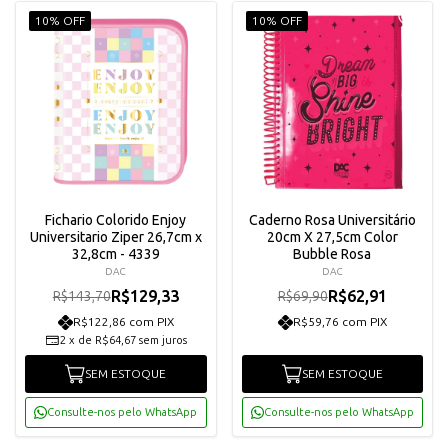
10% OFF
10% OFF
Fichario Colorido Enjoy
Caderno Rosa Universitário
Universitario Ziper 26,7cm x
20cm X 27,5cm Color
32,8cm - 4339
Bubble Rosa
DAC
DAC
R$129,33
R$62,91
R$143,70
R$69,90
R$122,86 com PIX
R$59,76 com PIX
2
x
de
R$64,67
sem juros
SEM ESTOQUE
SEM ESTOQUE
Consulte-nos pelo WhatsApp
Consulte-nos pelo WhatsApp