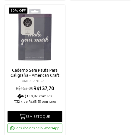
10% OFF
Caderno Sem Pauta Para
Caligrafia - American Craft
AMERICAN CRAFT
R$137,70
R$153,00
R$130,82 com PIX
2
x
de
R$68,85
sem juros
SEM ESTOQUE
Consulte-nos pelo WhatsApp