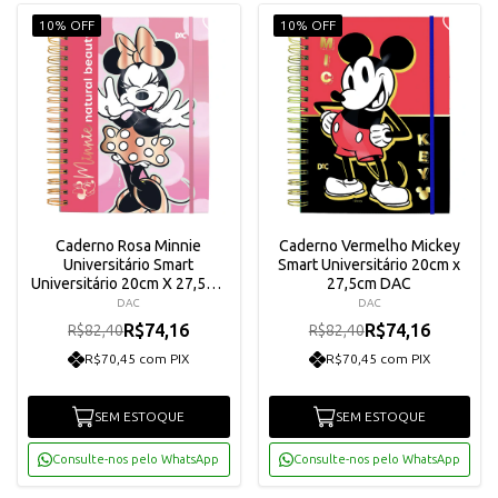
10% OFF
10% OFF
Caderno Rosa Minnie
Caderno Vermelho Mickey
Universitário Smart
Smart Universitário 20cm x
Universitário 20cm X 27,5cm
27,5cm DAC
Dac
DAC
DAC
R$74,16
R$74,16
R$82,40
R$82,40
R$70,45 com PIX
R$70,45 com PIX
SEM ESTOQUE
SEM ESTOQUE
Consulte-nos pelo WhatsApp
Consulte-nos pelo WhatsApp