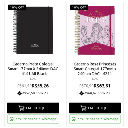
10% OFF
10% OFF
Caderno Preto Colegial
Caderno Rosa Princesas
Smart 177mm X 240mm DAC
Smart Colegial 177mm x
- 4141 All Black
240mm DAC - 4211
DAC
DAC
R$55,26
R$63,81
R$61,40
R$70,90
R$52,50 com PIX
R$60,62 com PIX
SEM ESTOQUE
SEM ESTOQUE
Consulte-nos pelo WhatsApp
Consulte-nos pelo WhatsApp