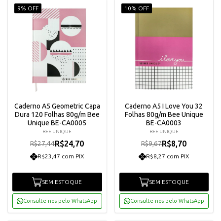
9% OFF
10% OFF
Caderno A5 Geometric Capa
Caderno A5 I Love You 32
Dura 120 Folhas 80g/m Bee
Folhas 80g/m Bee Unique
Unique BE-CA0005
BE-CA0003
BEE UNIQUE
BEE UNIQUE
R$24,70
R$8,70
R$27,44
R$9,67
R$23,47 com PIX
R$8,27 com PIX
SEM ESTOQUE
SEM ESTOQUE
Consulte-nos pelo WhatsApp
Consulte-nos pelo WhatsApp