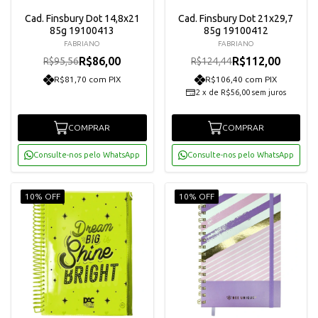
Cad. Finsbury Dot 14,8x21
Cad. Finsbury Dot 21x29,7
85g 19100413
85g 19100412
FABRIANO
FABRIANO
R$86,00
R$112,00
R$95,56
R$124,44
R$81,70 com PIX
R$106,40 com PIX
2
x
de
R$56,00
sem juros
COMPRAR
COMPRAR
Consulte-nos pelo WhatsApp
Consulte-nos pelo WhatsApp
10% OFF
10% OFF