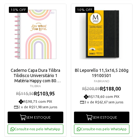
10% OFF
10% OFF
Caderno Capa Dura Tilibra
Bl Leporello 11,5x16,5 260g
Tilidisco Universitário 1
19100501
Matéria Happy com 80
FABRIANO
Folhas - 34285
TILIBRA
R$188,00
R$208,89
R$103,95
R$115,50
R$178,60 com PIX
R$98,75 com PIX
3
x
de
R$62,67
sem juros
2
x
de
R$51,98
sem juros
SEM ESTOQUE
SEM ESTOQUE
Consulte-nos pelo WhatsApp
Consulte-nos pelo WhatsApp