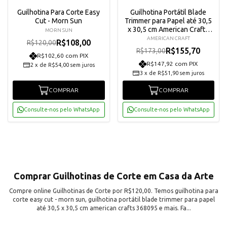
Guilhotina Para Corte Easy
Guilhotina Portátil Blade
Cut - Morn Sun
Trimmer para Papel até 30,5
x 30,5 cm American Crafts
MORN SUN
368095
AMERICAN CRAFT
R$108,00
R$120,00
R$155,70
R$173,00
R$102,60 com PIX
R$147,92 com PIX
2
x
de
R$54,00
sem juros
3
x
de
R$51,90
sem juros
COMPRAR
COMPRAR
Consulte-nos pelo WhatsApp
Consulte-nos pelo WhatsApp
Comprar Guilhotinas de Corte em Casa da Arte
Compre online Guilhotinas de Corte por R$120,00. Temos guilhotina para
corte easy cut - morn sun, guilhotina portátil blade trimmer para papel
até 30,5 x 30,5 cm american crafts 368095 e mais. Fa...