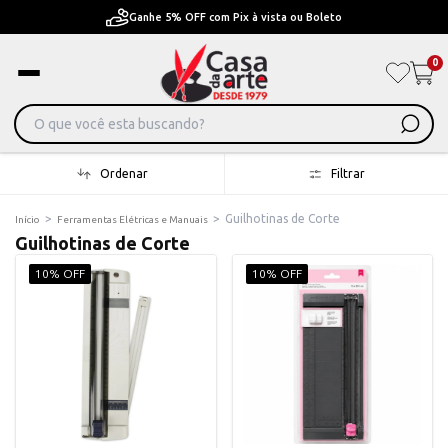
Ganhe 5% OFF com Pix à vista ou Boleto
0
Ordenar
Filtrar
>
>
Guilhotinas de Corte
Início
Ferramentas Elétricas e Manuais
Guilhotinas de Corte
10% OFF
10% OFF