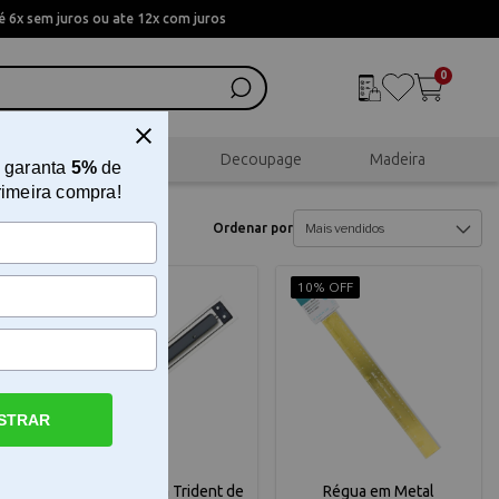
 6x sem juros ou ate 12x com juros
0
al
Scrapbook
Decoupage
Madeira
 garanta
5%
de
rimeira compra!
Ordenar por
10% OFF
10% OFF
STRAR
Régua Paralela Trident de
Régua em Metal