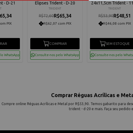
nt - D-21
Elipses Trident - D-20
24x11,5cm Trident - 1
T
TRIDENT
TRIDENT
65,34
R$65,34
R$48,51
R$72,60
R$53,90
com PIX
R$62,07 com PIX
R$46,08 com PIX
RAR
COMPRAR
SEM ESTOQUE
elo WhatsApp
Consulte-nos pelo WhatsApp
Consulte-nos pelo What
Comprar Réguas Acrílicas e Met
Compre online Réguas Acrílicas e Metal por R$53,90. Temos gabarito para desen
trident - d-20 e mais. Faça seu pedido 