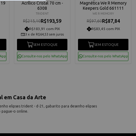
119
Acrílico Cristal 70 cm -
Magnética We R Memory
6308
Keepers Gold 661111
TRIDENT
WE R MEMORY
R$193,59
R$87,84
R$215,10
R$97,60
R$183,91 com PIX
R$83,45 com PIX
3
x
de
R$64,53
sem juros
SEM ESTOQUE
SEM ESTOQUE
sApp
Consulte-nos pelo WhatsApp
Consulte-nos pelo WhatsApp
al em Casa da Arte
ho elipses trident - d-21, gabarito para desenho elipses
e pague-o online.