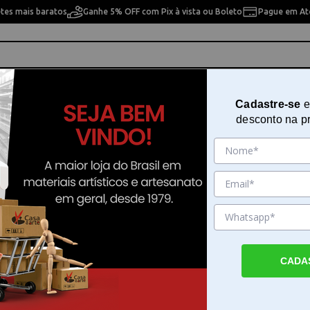
etes mais baratos
Ganhe 5% OFF com Pix à vista ou Boleto
Pague em Até
ho
Cavaletes
Pintura Artística
Pintura Artesan
Cadastre-se
e
desconto na p
>
Réguas Acrílicas e Metal
lar Escritorio
icas e Metal
10% OFF
10% OFF
CADA
a Desenho
Gabarito para Desenho
Curva Francesa