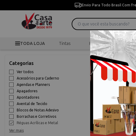
Envio Para Todo Brasil Com fr
TODA LOJA
Tintas
Pincéis
Desen
>
Início
Papelaria Esco
Categorias
Réguas Acríl
Ver todos
Acessórios para Caderno
10% OFF
Agendas e Planners
Apagadores
Apontadores
Avental de Tecido
Blocos de Notas Adesivo
Borrachas e Corretivos
Réguas Acrílicas e Metal
Ver mais
Gabarito par