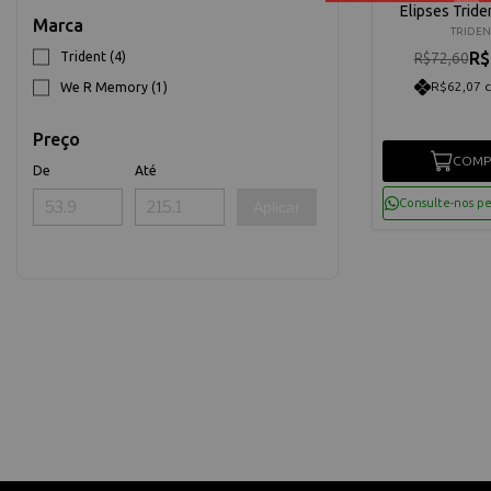
Elipses Tride
Marca
TRIDEN
R$
Trident (4)
R$72,60
R$62,07 
We R Memory (1)
Preço
COMP
De
Até
Consulte-nos p
Aplicar