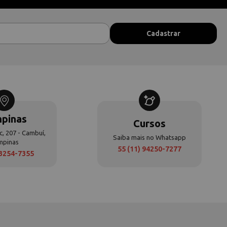
pinas
Cursos
c, 207 - Cambuí,
Saiba mais no Whatsapp
mpinas
55 (11) 94250-7277
 3254-7355