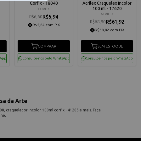
Corfix - 18040
Acrilex Craquelex Incolor
100 ml - 17620
CORFIX
ACRILEX
R$5,94
R$6,60
R$61,92
R$68,80
R$5,64 com PIX
R$58,82 com PIX
COMPRAR
SEM ESTOQUE
sApp
Consulte-nos pelo WhatsApp
Consulte-nos pelo WhatsApp
sa da Arte
8, craquelador incolor 100ml corfix - 41205 e mais. Faça
ine.