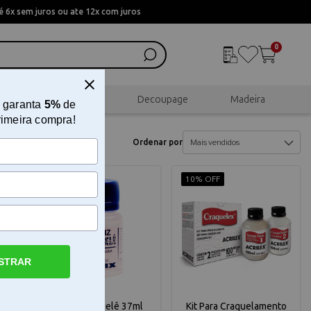
 6x sem juros ou ate 12x com juros
0
al
Scrapbook
Decoupage
Madeira
 garanta
5%
de
rimeira compra!
Ordenar por
10% OFF
10% OFF
STRAR
ml
Verniz Craquelê 37ml
Kit Para Craquelamento