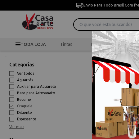
Envio Para Todo Brasil Com fr
TODA LOJA
Tintas
Pincéis
Desen
>
Início
Auxiliares par
Categorias
Craquele
Ver todos
Aguarrás
9% OFF
Auxiliar para Aquarela
Base para Artesanato
Betume
Craquele
Diluente
Espessante
Ver mais
Pasta Craqueldo