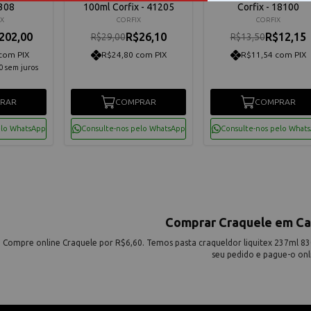
308
100ml Corfix - 41205
Corfix - 18100
EX
CORFIX
CORFIX
202,00
R$26,10
R$12,15
R$29,00
R$13,50
com PIX
R$24,80 com PIX
R$11,54 com PIX
0
sem juros
RAR
COMPRAR
COMPRAR
elo WhatsApp
Consulte-nos pelo WhatsApp
Consulte-nos pelo What
Comprar Craquele em Ca
Compre online Craquele por R$6,60. Temos pasta craqueldor liquitex 237ml 830
seu pedido e pague-o onl