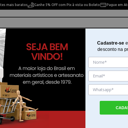
etes mais baratos
Ganhe 5% OFF com Pix à vista ou Boleto
Pague em Até
ho
Cavaletes
Pintura Artística
Pintura Artesan
Cadastre-se
e
desconto na p
>
Craquele
a Pintura
10% OFF
10% OFF
CADA
r Liquitex
Craquelador Incolor
Verniz Craquelê 100