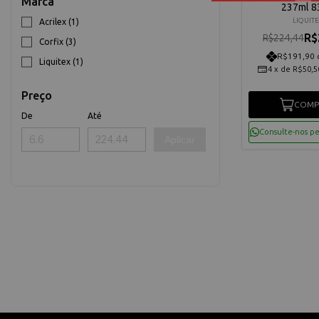
Marca
237ml 8
LIQUIT
Acrilex (1)
R$
R$224,44
Corfix (3)
R$191,90 
Liquitex (1)
4
x
de
R$50,5
Preço
COMP
De
Até
Consulte-nos p
Aplicar