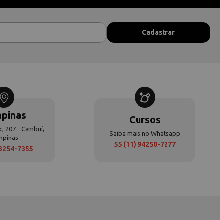
pinas
Cursos
c, 207 - Cambuí,
Saiba mais no Whatsapp
mpinas
55 (11) 94250-7277
 3254-7355