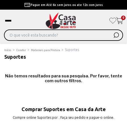
Pague em Até 6x sem juros ou ate 12x com juros
0
>
>
>
Suportes
Início
Condor
Materiais para Pintura
Suportes
Não temos resultados para sua pesquisa. Por favor, tente
com outros filtros.
Comprar Suportes em Casa da Arte
Compre online Suportes por . Faça seu pedido e pague-o online.