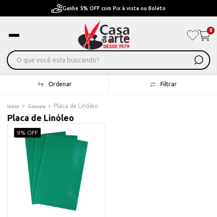
Pague em Até 6x sem juros ou ate 12x com juros
0
Ordenar
Filtrar
>
>
Placa de Linóleo
Início
Gravura
Placa de Linóleo
9% OFF