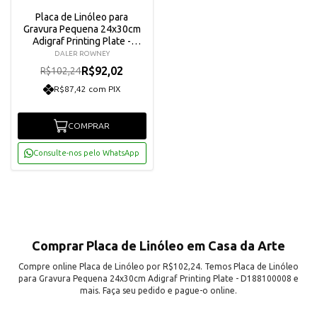
Placa de Linóleo para
Gravura Pequena 24x30cm
Adigraf Printing Plate -
D188100008
DALER ROWNEY
R$92,02
R$102,24
R$87,42 com PIX
COMPRAR
Consulte-nos pelo WhatsApp
Comprar Placa de Linóleo em Casa da Arte
Compre online Placa de Linóleo por R$102,24. Temos Placa de Linóleo
para Gravura Pequena 24x30cm Adigraf Printing Plate - D188100008 e
mais. Faça seu pedido e pague-o online.