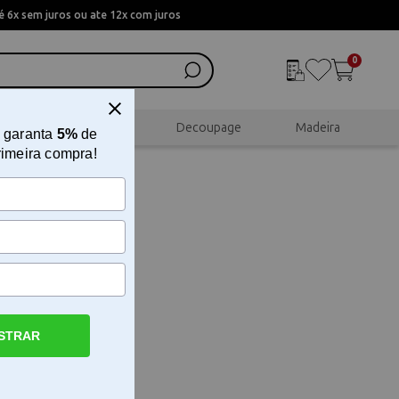
 6x sem juros ou ate 12x com juros
0
al
Scrapbook
Decoupage
Madeira
 garanta
5%
de
rimeira compra!
STRAR