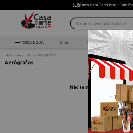
Envio Para Todo Brasil Com fr
TODA LOJA
Tintas
Pincéis
Desen
>
>
Aerógrafos
Início
Aerografia
Aerógrafos
Não temos resultados para sua
Comprar Ae
Compre online Aerógra