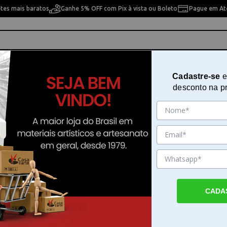
etes mais baratos
Ganhe 5% OFF com Pix à vista ou Boleto
Pague em Até
ho
Cavaletes
Pintura Artística
Pintura Artesan
Cadastre-se
e
desconto na p
 pesquisa. Por favor, tente com outros filtros.
CADA
rógrafos em Casa da Arte
fos por . Faça seu pedido e pague-o online.