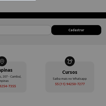
pinas
Cursos
c, 207 - Cambuí,
Saiba mais no Whatsapp
mpinas
55 (11) 94250-7277
 3254-7355