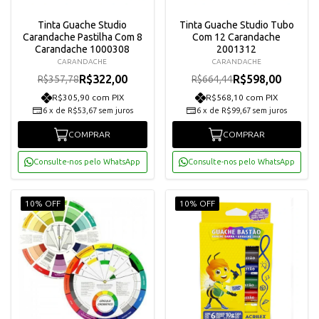
Tinta Guache Studio
Tinta Guache Studio Tubo
Carandache Pastilha Com 8
Com 12 Carandache
Carandache 1000308
2001312
CARANDACHE
CARANDACHE
R$322,00
R$598,00
R$357,78
R$664,44
R$305,90 com PIX
R$568,10 com PIX
6
x
de
R$53,67
sem juros
6
x
de
R$99,67
sem juros
COMPRAR
COMPRAR
Consulte-nos pelo WhatsApp
Consulte-nos pelo WhatsApp
10% OFF
10% OFF