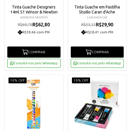
Tinta Guache Designers
Tinta Guache em Pastilha
14ml S1 Winsor & Newton
Studio Caran d'Ache
WINSOR & NEWTON
CARANDACHE
R$62,80
R$29,90
R$69,78
R$33,22
R$59,66 com PIX
R$28,41 com PIX
COMPRAR
COMPRAR
Consulte-nos pelo WhatsApp
Consulte-nos pelo WhatsApp
10% OFF
10% OFF