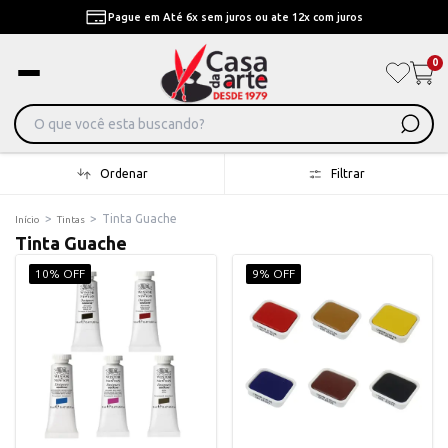
Pague em Até 6x sem juros ou ate 12x com juros
0
Ordenar
Filtrar
>
>
Tinta Guache
Início
Tintas
Tinta Guache
10% OFF
9% OFF