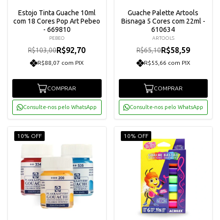
Estojo Tinta Guache 10ml
Guache Palette Artools
com 18 Cores Pop Art Pebeo
Bisnaga 5 Cores com 22ml -
- 669810
610634
PEBEO
ARTOOLS
R$92,70
R$58,59
R$103,00
R$65,10
R$88,07 com PIX
R$55,66 com PIX
COMPRAR
COMPRAR
Consulte-nos pelo WhatsApp
Consulte-nos pelo WhatsApp
10% OFF
10% OFF