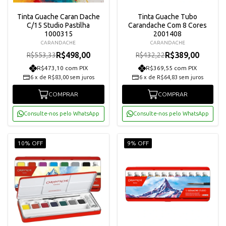
Tinta Guache Caran Dache
Tinta Guache Tubo
C/15 Studio Pastilha
Carandache Com 8 Cores
1000315
2001408
CARANDACHE
CARANDACHE
R$498,00
R$389,00
R$553,33
R$432,22
R$473,10 com PIX
R$369,55 com PIX
6
x
de
R$83,00
sem juros
6
x
de
R$64,83
sem juros
COMPRAR
COMPRAR
Consulte-nos pelo WhatsApp
Consulte-nos pelo WhatsApp
10% OFF
9% OFF