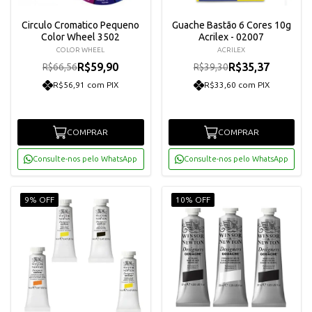
Circulo Cromatico Pequeno
Guache Bastão 6 Cores 10g
Color Wheel 3502
Acrilex - 02007
COLOR WHEEL
ACRILEX
R$59,90
R$35,37
R$66,56
R$39,30
R$56,91 com PIX
R$33,60 com PIX
COMPRAR
COMPRAR
Consulte-nos pelo WhatsApp
Consulte-nos pelo WhatsApp
9% OFF
10% OFF