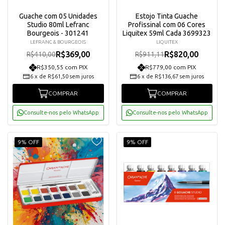
Guache com 05 Unidades
Estojo Tinta Guache
Studio 80ml Lefranc
Profissinal com 06 Cores
Bourgeois - 301241
Liquitex 59ml Cada 3699323
LEFRANC & BOURGEOIS
LIQUITEX
R$369,00
R$820,00
R$410,00
R$911,11
R$350,55 com PIX
R$779,00 com PIX
6
x
de
R$61,50
sem juros
6
x
de
R$136,67
sem juros
COMPRAR
COMPRAR
Consulte-nos pelo WhatsApp
Consulte-nos pelo WhatsApp
9% OFF
9% OFF