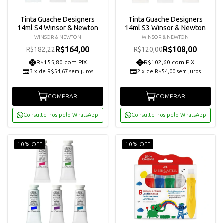
Tinta Guache Designers
Tinta Guache Designers
14ml S4 Winsor & Newton
14ml S3 Winsor & Newton
WINSOR & NEWTON
WINSOR & NEWTON
R$164,00
R$108,00
R$182,22
R$120,00
R$155,80 com PIX
R$102,60 com PIX
3
x
de
R$54,67
sem juros
2
x
de
R$54,00
sem juros
COMPRAR
COMPRAR
Consulte-nos pelo WhatsApp
Consulte-nos pelo WhatsApp
10% OFF
10% OFF