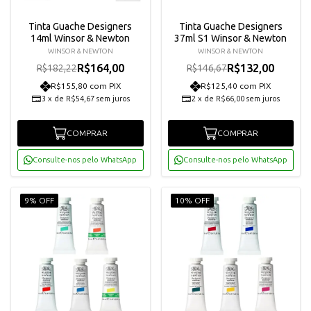
Tinta Guache Designers
Tinta Guache Designers
14ml Winsor & Newton
37ml S1 Winsor & Newton
WINSOR & NEWTON
WINSOR & NEWTON
R$164,00
R$132,00
R$182,22
R$146,67
R$155,80 com PIX
R$125,40 com PIX
3
x
de
R$54,67
sem juros
2
x
de
R$66,00
sem juros
COMPRAR
COMPRAR
Consulte-nos pelo WhatsApp
Consulte-nos pelo WhatsApp
9% OFF
10% OFF