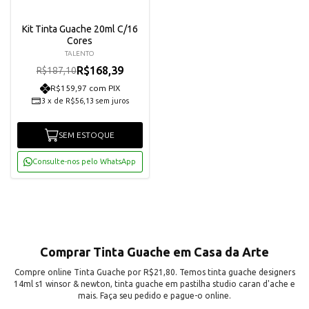
Kit Tinta Guache 20ml C/16
Cores
TALENTO
R$168,39
R$187,10
R$159,97 com PIX
3
x
de
R$56,13
sem juros
SEM ESTOQUE
Consulte-nos pelo WhatsApp
Comprar Tinta Guache em Casa da Arte
Compre online Tinta Guache por R$21,80. Temos tinta guache designers
14ml s1 winsor & newton, tinta guache em pastilha studio caran d'ache e
mais. Faça seu pedido e pague-o online.