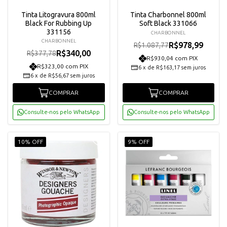
Tinta Litogravura 800ml
Tinta Charbonnel 800ml
Black For Rubbing Up
Soft Black 331066
331156
CHARBONNEL
CHARBONNEL
R$978,99
R$1.087,77
R$340,00
R$377,78
R$930,04 com PIX
R$323,00 com PIX
6
x
de
R$163,17
sem juros
6
x
de
R$56,67
sem juros
COMPRAR
COMPRAR
Consulte-nos pelo WhatsApp
Consulte-nos pelo WhatsApp
10% OFF
9% OFF