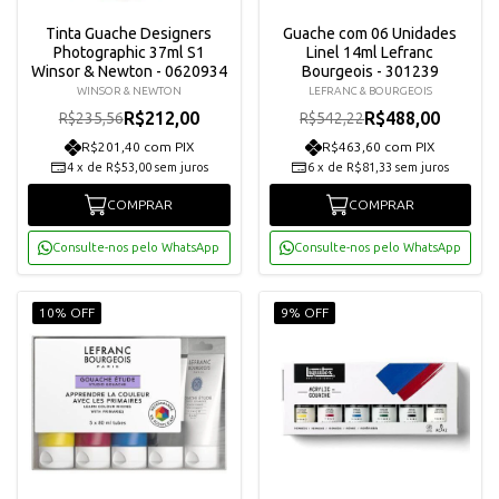
Tinta Guache Designers
Guache com 06 Unidades
Photographic 37ml S1
Linel 14ml Lefranc
Winsor & Newton - 0620934
Bourgeois - 301239
WINSOR & NEWTON
LEFRANC & BOURGEOIS
R$212,00
R$488,00
R$235,56
R$542,22
R$201,40 com PIX
R$463,60 com PIX
4
x
de
R$53,00
sem juros
6
x
de
R$81,33
sem juros
COMPRAR
COMPRAR
Consulte-nos pelo WhatsApp
Consulte-nos pelo WhatsApp
10% OFF
9% OFF