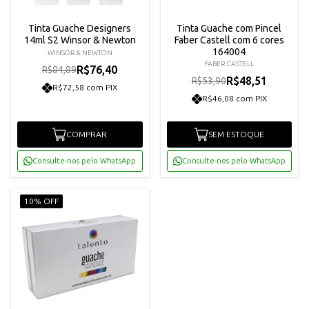
Tinta Guache Designers
Tinta Guache com Pincel
14ml S2 Winsor & Newton
Faber Castell com 6 cores
164004
WINSOR & NEWTON
FABER CASTELL
R$76,40
R$84,89
R$48,51
R$53,90
R$72,58 com PIX
R$46,08 com PIX
COMPRAR
SEM ESTOQUE
Consulte-nos pelo WhatsApp
Consulte-nos pelo WhatsApp
10% OFF