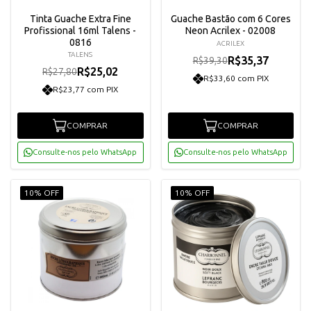
Tinta Guache Extra Fine
Guache Bastão com 6 Cores
Profissional 16ml Talens -
Neon Acrilex - 02008
0816
ACRILEX
TALENS
R$35,37
R$39,30
R$25,02
R$27,80
R$33,60 com PIX
R$23,77 com PIX
COMPRAR
COMPRAR
Consulte-nos pelo WhatsApp
Consulte-nos pelo WhatsApp
10% OFF
10% OFF