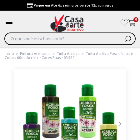
Pague em Até 6x sem juros ou ate 12x com juros
0
Início
>
Pintura Artesanal
>
Tinta Acrílica
>
Tinta Acrílica Fosca Nature
Colors 60ml Acrilex - Cores Frias - 03560