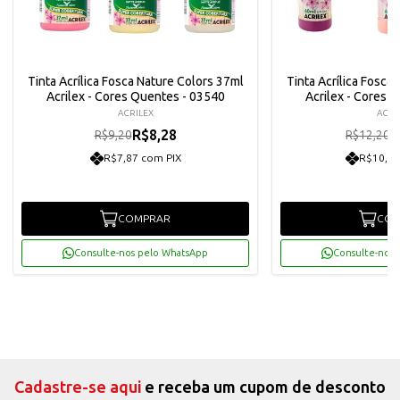
Tinta Acrílica Fosca Nature Colors 37ml
Tinta Acrílica Fosca
Acrilex - Cores Quentes - 03540
Acrilex - Cores 
ACRILEX
ACRI
R$8,28
R
R$9,20
R$12,20
R$7,87 com PIX
R$10,43
COMPRAR
COM
Consulte-nos pelo WhatsApp
Consulte-nos 
Cadastre-se aqui
e receba um cupom de desconto