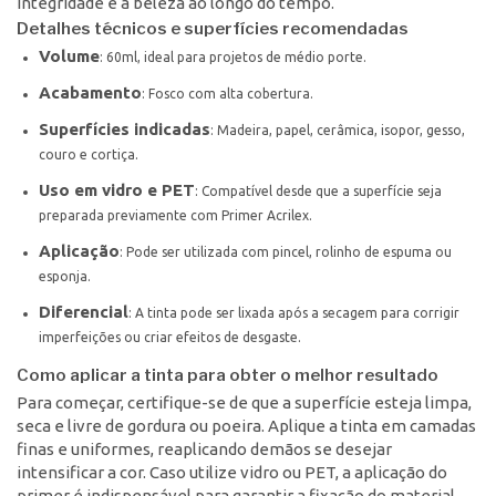
integridade e a beleza ao longo do tempo.
Detalhes técnicos e superfícies recomendadas
Volume
: 60ml, ideal para projetos de médio porte.
Acabamento
: Fosco com alta cobertura.
Superfícies indicadas
: Madeira, papel, cerâmica, isopor, gesso,
couro e cortiça.
Uso em vidro e PET
: Compatível desde que a superfície seja
preparada previamente com Primer Acrilex.
Aplicação
: Pode ser utilizada com pincel, rolinho de espuma ou
esponja.
Diferencial
: A tinta pode ser lixada após a secagem para corrigir
imperfeições ou criar efeitos de desgaste.
Como aplicar a tinta para obter o melhor resultado
Para começar, certifique-se de que a superfície esteja limpa,
seca e livre de gordura ou poeira. Aplique a tinta em camadas
finas e uniformes, reaplicando demãos se desejar
intensificar a cor. Caso utilize vidro ou PET, a aplicação do
primer é indispensável para garantir a fixação do material.