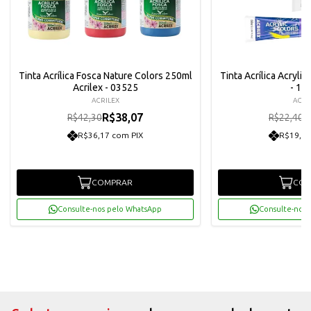
Tinta Acrílica Fosca Nature Colors 250ml
Tinta Acrílica Acrylic
Acrilex - 03525
- 13
ACRILEX
ACRI
R$38,07
R
R$42,30
R$22,40
R$36,17 com PIX
R$19,15
COMPRAR
COM
Consulte-nos pelo WhatsApp
Consulte-nos 