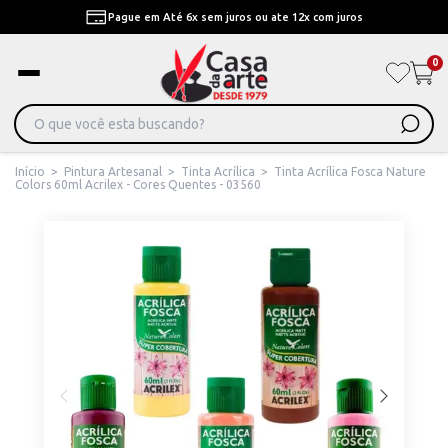
Pague em Até 6x sem juros ou ate 12x com juros
0
Início
>
Pintura Artesanal
>
Tinta Acrílica
>
Tinta Acrílica Fosca Nature
Colors 60ml Acrilex - Cores Quentes - 03560